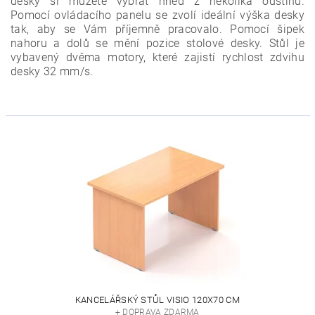
desky si můžete vybrat hned z několika odstínů.
Pomocí ovládacího panelu se zvolí ideální výška desky
tak, aby se Vám příjemně pracovalo. Pomocí šipek
nahoru a dolů se mění pozice stolové desky. Stůl je
vybavený dvěma motory, které zajistí rychlost zdvihu
desky 32 mm/s.
KANCELÁŘSKÝ STŮL VISIO 120X70 CM
+ DOPRAVA ZDARMA