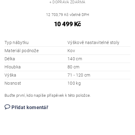
+ DOPRAVA ZDARMA
12 703,79 Kč včetně DPH
10 499 Kč
Typ nábytku
Výškově nastavitelné stoly
Materiál podnože
Kov
Délka
140 cm
Hloubka
80 cm
Výška
71 - 120 cm
Nosnost
100 kg
Buďte první, kdo napíše příspěvek k této položce.
Přidat komentář