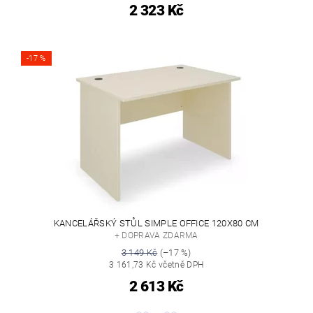
2 323 Kč
-17 %
KANCELÁŘSKÝ STŮL SIMPLE OFFICE 120X80 CM
+ DOPRAVA ZDARMA
3 149 Kč
(–17 %)
3 161,73 Kč včetně DPH
2 613 Kč