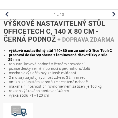
1
z 13
VÝŠKOVĚ NASTAVITELNÝ STŮL
OFFICETECH C, 140 X 80 CM -
ČERNÁ PODNOŽ
+ DOPRAVA ZDARMA
výškově nastavitelný stůl 140x80 cm ze série Office Tech C
pracovní deska vyrobena z laminované dřevotřísky o síle
25 mm
robustní kovová podnož v černém provedení
pozice desky se mění pomocí šipek nahoru/dolů
mechanický tlačítkový způsob ovládání
2 motory zajištují rychlost zdvihu 32 mm/sec
antikolizní systém zabraňuje nechťené nehodě
maximální nosnost při rovnoměrném zatížení je 100 kg
rozsah výškového nastavení 49 cm
výška stolu 71 - 120 cm