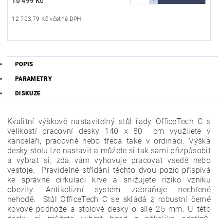
10 499 Kč
12 703,79 Kč včetně DPH
POPIS
PARAMETRY
DISKUZE
Kvalitní výškově nastavitelný stůl řady OfficeTech C s
velikostí pracovní desky 140 x 80 cm využijete v
kanceláři, pracovně nebo třeba také v ordinaci. Výška
desky stolu lze nastavit a můžete si tak sami přizpůsobit
a vybrat si, zda vám vyhovuje pracovat vsedě nebo
vestoje. Pravidelné střídání těchto dvou pozic přispívá
ke správné cirkulaci krve a snižujete riziko vzniku
obezity. Antikolizní systém zabraňuje nechťené
nehodě. Stůl OfficeTech C se skládá z robustní černé
kovové podnože a stolové desky o síle 25 mm. U této