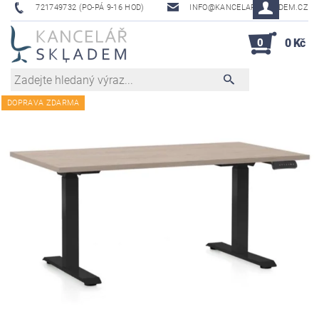
721749732 (PO-PÁ 9-16 HOD)
INFO@KANCELAR-SKLADEM.CZ
0
0 Kč
DOPRAVA ZDARMA