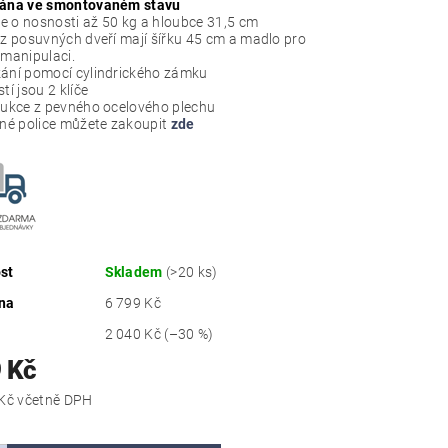
ána ve smontovaném stavu
ce o nosnosti až 50 kg a hloubce 31,5 cm
z posuvných dveří mají šířku 45 cm a madlo pro
 manipulaci.
ní pomocí cylindrického zámku
í jsou 2 klíče
rukce z pevného ocelového plechu
né police můžete zakoupit
zde
st
Skladem
(>20 ks)
na
6 799 Kč
2 040 Kč
(–30 %)
 Kč
5 758,39 Kč včetně DPH