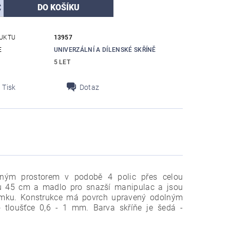
UKTU
13957
E
UNIVERZÁLNÍ A DÍLENSKÉ SKŘÍNĚ
5 LET
Tisk
Dotaz
žným prostorem v podobě 4 polic přes celou
ku 45 cm a madlo pro snazší manipulac a
jsou
zámku. Konstrukce má povrch upravený odolným
 tloušťce 0,6 - 1 mm. Barva skříňe je šedá -