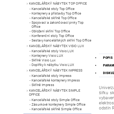
KANCELÁŘSKÝ NÁBYTEK TOP OFFICE
Kancelářské stoly Top Office
Kontejnery a přístavby Top Office
Kancelářské skříně Top Office
Spojovací a zakončovací prvky Top
Office
Obložení skříní Top Office
Konferenční stoly Top Office
Sestavy kancelářských skříní Top Office
KANCELÁŘSKÝ NÁBYTEK VISIO LUX
Kancelářské stoly Visio LUX
Kontejnery Visio LUX
POPIS
Skříně Visio Lux
Doplňky k nábytku Visio LUX
PARAM
KANCELÁŘSKÝ NÁBYTEK IMPRESS
DISKU
Kancelářské stoly Impress
Kancelářské kontejnery Impress
Skříně Impress
Univer
KANCELÁŘSKÝ NÁBYTEK SIMPLE
šířku s
OFFICE
vybaven
Kancelářské stoly Simple Office
elektro
Zásuvkové kontejnery Simple Office
odstín 
Kancelářské skříně Simple Office