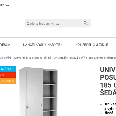
DEM.CZ
ŘESLA
KANCELÁŘSKÝ NÁBYTEK
KONFERENČNÍ ŽIDLE
 STOLY
vé skříně
Univerzální a dílenské skříně
OBCHODNÍ PODMÍNKY
Univerzální kovová skříň s posuvnými dveřmi 9
KONTAKTY
UNIV
TOVÁNO
0 %
POSU
A ZDARMA
185 
ŠED
univer
a cyli
šedá -