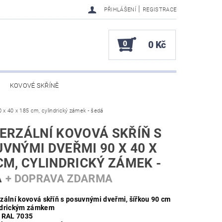
|
PŘIHLÁŠENÍ
REGISTRACE
0
0 Kč
KOVOVÉ SKŘÍNĚ
0 x 40 x 185 cm, cylindrický zámek - šedá
ERZÁLNÍ KOVOVÁ SKŘÍŇ S
VNÝMI DVEŘMI 90 X 40 X
CM, CYLINDRICKÝ ZÁMEK -
Á
+ DOPRAVA ZDARMA
zální kovová skříň s posuvnými dveřmi, šířkou 90 cm
ndrickým zámkem
 RAL 7035