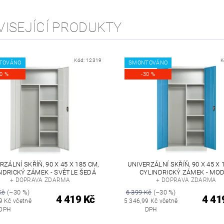
VISEJÍCÍ PRODUKTY
Kód:
12319
K
TOVÁNO
SMONTOVÁNO
30 %
-30 %
RZÁLNÍ SKŘÍŇ, 90 X 45 X 185 CM,
UNIVERZÁLNÍ SKŘÍŇ, 90 X 45 X 
NDRICKÝ ZÁMEK - SVĚTLE ŠEDÁ
CYLINDRICKÝ ZÁMEK - MO
+ DOPRAVA ZDARMA
+ DOPRAVA ZDARMA
Kč
(–30 %)
6 399 Kč
(–30 %)
4 419 Kč
4 41
9 Kč včetně
5 346,99 Kč včetně
DPH
DPH