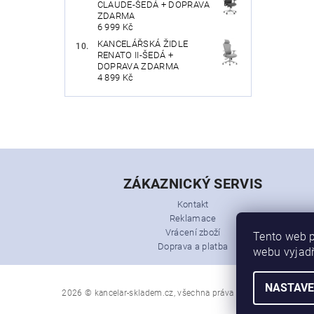
CLAUDE-ŠEDÁ + DOPRAVA
ZDARMA
6 999 Kč
KANCELÁŘSKÁ ŽIDLE
RENATO II-ŠEDÁ +
DOPRAVA ZDARMA
4 899 Kč
ZÁKAZNICKÝ SERVIS
Kontakt
Reklamace
Vrácení zboží
Tento web p
Doprava a platba
webu vyjadř
NASTAVE
2026 © kancelar-skladem.cz, všechna práva vyhrazena