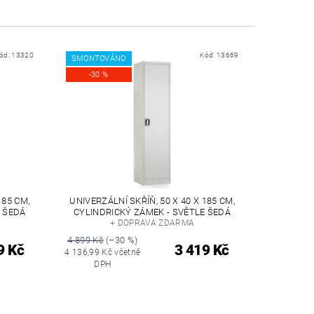
ód:
13320
Kód:
13669
SMONTOVÁNO
-30 %
185 CM,
UNIVERZÁLNÍ SKŘÍŇ, 50 X 40 X 185 CM,
E ŠEDÁ
CYLINDRICKÝ ZÁMEK - SVĚTLE ŠEDÁ
+ DOPRAVA ZDARMA
4 899 Kč
(–30 %)
9 Kč
3 419 Kč
4 136,99 Kč včetně
DPH