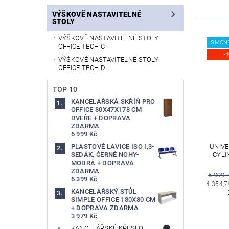
VÝŠKOVĚ NASTAVITELNÉ
STOLY
VÝŠKOVĚ NASTAVITELNÉ STOLY
SMON
OFFICE TECH C
-
VÝŠKOVĚ NASTAVITELNÉ STOLY
OFFICE TECH D
TOP 10
KANCELÁŘSKÁ SKŘÍŇ PRO
OFFICE 80X47X178 CM
DVEŘE + DOPRAVA
ZDARMA
6 999 Kč
UNIVE
PLASTOVÉ LAVICE ISO I,3-
CYLI
SEDÁK, ČERNÉ NOHY-
MODRÁ + DOPRAVA
ZDARMA
5 999 
6 399 Kč
4 354,7
KANCELÁŘSKÝ STŮL
SIMPLE OFFICE 180X80 CM
+ DOPRAVA ZDARMA
3 979 Kč
KANCELÁŘSKÉ KŘESLO