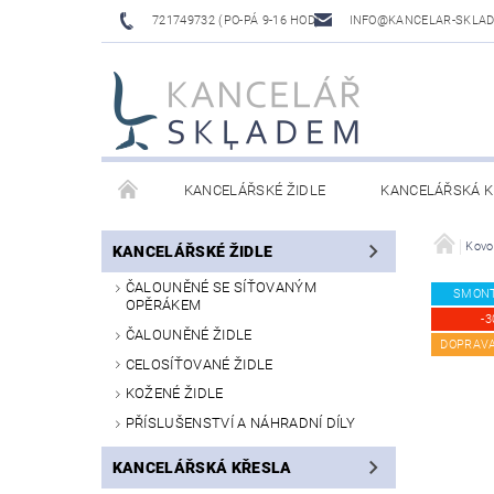
721749732 (PO-PÁ 9-16 HOD)
INFO@KANCELAR-SKLA
KANCELÁŘSKÉ ŽIDLE
KANCELÁŘSKÁ K
LAVICE DO ČEKÁREN
VÝŠKOVĚ NASTAVITELNÉ
Kovo
KANCELÁŘSKÉ ŽIDLE
ČALOUNĚNÉ SE SÍŤOVANÝM
SMON
OPĚRÁKEM
-3
ČALOUNĚNÉ ŽIDLE
DOPRAV
CELOSÍŤOVANÉ ŽIDLE
KOŽENÉ ŽIDLE
PŘÍSLUŠENSTVÍ A NÁHRADNÍ DÍLY
KANCELÁŘSKÁ KŘESLA