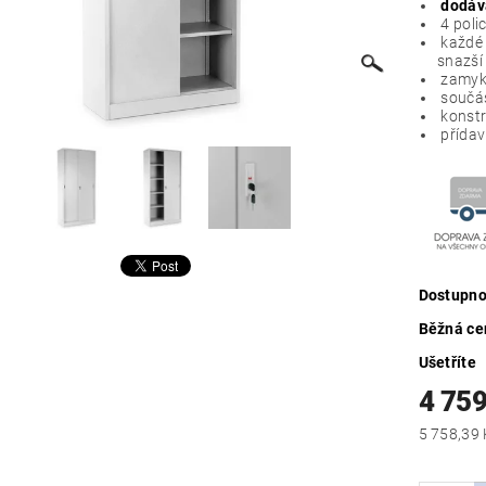
dodáv
4 poli
k
aždé 
snazší
zamyká
součást
konst
přídav
Dostupno
Běžná ce
Ušetříte
4 759