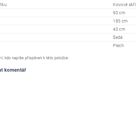
tku
Kovové skř
90 cm
185 cm
40 cm
Šedá
Plech
í, kdo napíše příspěvek k této položce.
at komentář