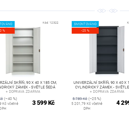
Kód:
12322
K
TOVÁNO
SMONTOVÁNO
40 %
-25 %
RZÁLNÍ SKŘÍŇ, 90 X 40 X 185 CM,
UNIVERZÁLNÍ SKŘÍŇ, 90 X 40 X 
NDRICKÝ ZÁMEK - SVĚTLE ŠEDÁ
CYLINDRICKÝ ZÁMEK - SVĚTL
+ DOPRAVA ZDARMA
+ DOPRAVA ZDARMA
Kč
(–40 %)
5 789 Kč
(–25 %)
3 599 Kč
4 29
9 Kč včetně
5 201,79 Kč včetně
DPH
DPH