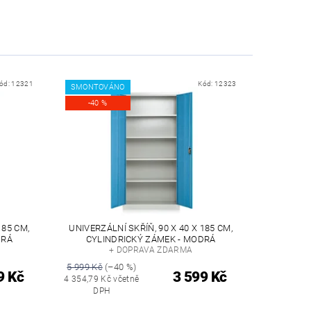
ód:
12321
Kód:
12323
SMONTOVÁNO
-40 %
185 CM,
UNIVERZÁLNÍ SKŘÍŇ, 90 X 40 X 185 CM,
DRÁ
CYLINDRICKÝ ZÁMEK - MODRÁ
+ DOPRAVA ZDARMA
5 999 Kč
(–40 %)
9 Kč
3 599 Kč
4 354,79 Kč včetně
DPH