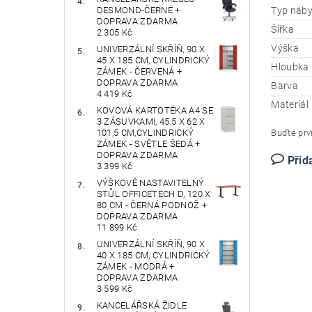
Typ náby
DESMOND-ČERNÉ +
DOPRAVA ZDARMA
Šířka
2 305 Kč
Výška
UNIVERZÁLNÍ SKŘÍŇ, 90 X
45 X 185 CM, CYLINDRICKÝ
Hloubka
ZÁMEK - ČERVENÁ +
DOPRAVA ZDARMA
Barva
4 419 Kč
Materiál
KOVOVÁ KARTOTÉKA A4 SE
3 ZÁSUVKAMI, 45,5 X 62 X
Buďte prvn
101,5 CM,CYLINDRICKÝ
ZÁMEK - SVĚTLE ŠEDÁ +
DOPRAVA ZDARMA
Přid
3 399 Kč
VÝŠKOVĚ NASTAVITELNÝ
STŮL OFFICETECH D, 120 X
80 CM - ČERNÁ PODNOŽ +
DOPRAVA ZDARMA
11 899 Kč
UNIVERZÁLNÍ SKŘÍŇ, 90 X
40 X 185 CM, CYLINDRICKÝ
ZÁMEK - MODRÁ +
DOPRAVA ZDARMA
3 599 Kč
KANCELÁŘSKÁ ŽIDLE