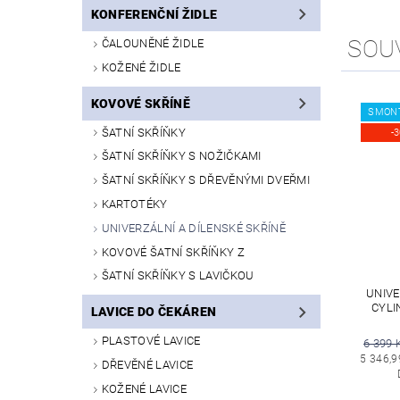
KONFERENČNÍ ŽIDLE
SOU
ČALOUNĚNÉ ŽIDLE
KOŽENÉ ŽIDLE
KOVOVÉ SKŘÍNĚ
SMON
ŠATNÍ SKŘÍŇKY
-
ŠATNÍ SKŘÍŇKY S NOŽIČKAMI
ŠATNÍ SKŘÍŇKY S DŘEVĚNÝMI DVEŘMI
KARTOTÉKY
UNIVERZÁLNÍ A DÍLENSKÉ SKŘÍNĚ
KOVOVÉ ŠATNÍ SKŘÍŇKY Z
ŠATNÍ SKŘÍŇKY S LAVIČKOU
UNIVE
CYLI
LAVICE DO ČEKÁREN
PLASTOVÉ LAVICE
6 399 
5 346,9
DŘEVĚNÉ LAVICE
KOŽENÉ LAVICE