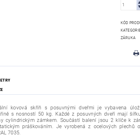
KÓD PROD
KATEGORI
ZÁRUKA
ETRY
ZE
zální kovová skříň s posuvnými dveřmi je vybavena úlo
kříně s nosností 50 kg.
Každé z posuvných dveří mají šíř
y cylindrickým zámkem. Součástí balení jsou 2 klíče k 
statickým práškováním. Je vyrobená z ocelových plechů o
RAL 7035.