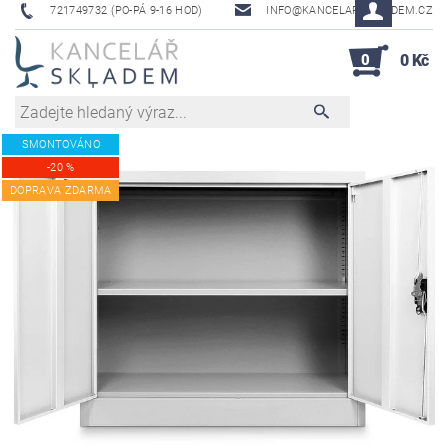
721749732 (PO-PÁ 9-16 HOD)
INFO@KANCELAR-SKLADEM.CZ
0
0 Kč
SMONTOVÁNO
-20 %
DOPRAVA ZDARMA