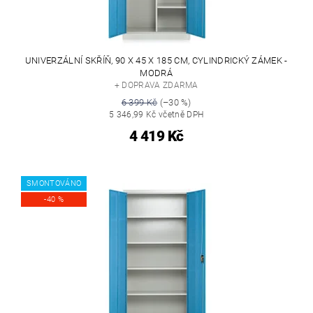
UNIVERZÁLNÍ SKŘÍŇ, 90 X 45 X 185 CM, CYLINDRICKÝ ZÁMEK -
MODRÁ
+ DOPRAVA ZDARMA
6 399 Kč
(–30 %)
5 346,99 Kč včetně DPH
4 419 Kč
SMONTOVÁNO
-40 %