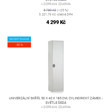
+ DOPRAVA ZDARMA
5 789 Kč
(–25 %)
5 201,79 Kč včetně DPH
4 299 Kč
SMONTOVÁNO
-30 %
UNIVERZÁLNÍ SKŘÍŇ, 50 X 40 X 185 CM, CYLINDRICKÝ ZÁMEK -
SVĚTLE ŠEDÁ
+ DOPRAVA ZDARMA