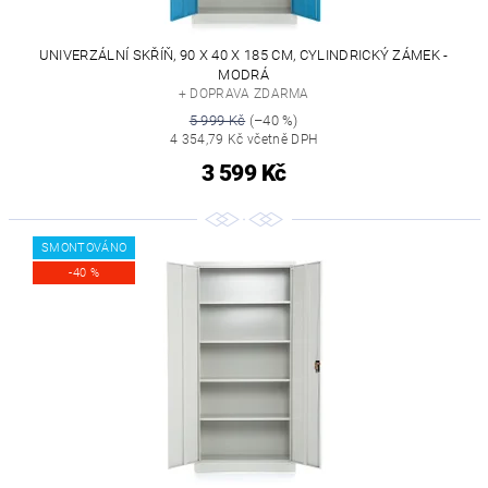
UNIVERZÁLNÍ SKŘÍŇ, 90 X 40 X 185 CM, CYLINDRICKÝ ZÁMEK -
MODRÁ
+ DOPRAVA ZDARMA
5 999 Kč
(–40 %)
4 354,79 Kč včetně DPH
3 599 Kč
SMONTOVÁNO
-40 %