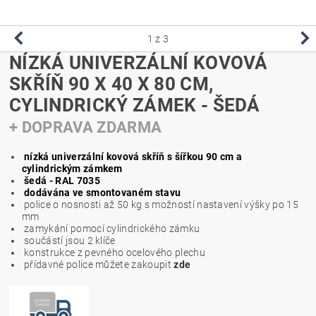
1
z 3
NÍZKÁ UNIVERZÁLNÍ KOVOVÁ
SKŘÍŇ 90 X 40 X 80 CM,
CYLINDRICKÝ ZÁMEK - ŠEDÁ
+ DOPRAVA ZDARMA
nízká univerzální kovová skříň s šířkou 90 cm a
cylindrickým zámkem
šedá - RAL 7035
dodávána ve smontovaném stavu
police o nosnosti až 50 kg s možností nastavení výšky po 15
mm
zamykání pomocí cylindrického zámku
součástí jsou 2 klíče
konstrukce z pevného ocelového plechu
přídavné police můžete zakoupit
zde