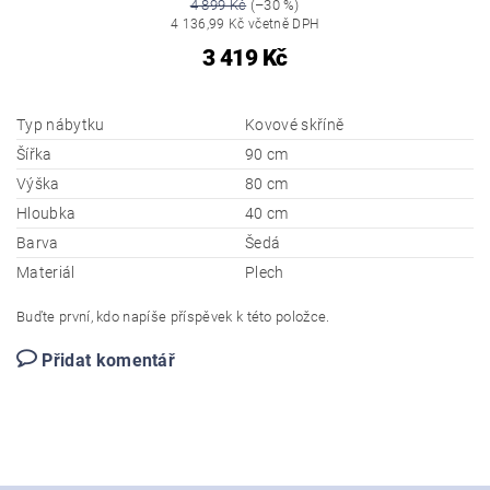
4 899 Kč
(–30 %)
4 136,99 Kč včetně DPH
3 419 Kč
Typ nábytku
Kovové skříně
Šířka
90 cm
Výška
80 cm
Hloubka
40 cm
Barva
Šedá
Materiál
Plech
Buďte první, kdo napíše příspěvek k této položce.
Přidat komentář