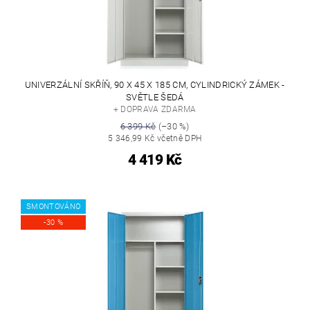
UNIVERZÁLNÍ SKŘÍŇ, 90 X 45 X 185 CM, CYLINDRICKÝ ZÁMEK -
SVĚTLE ŠEDÁ
+ DOPRAVA ZDARMA
6 399 Kč
(–30 %)
5 346,99 Kč včetně DPH
4 419 Kč
SMONTOVÁNO
-30 %