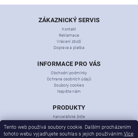
ZÁKAZNICKÝ SERVIS
Kontakt
Reklamace
Vrácení zboží
Doprava a platba
INFORMACE PRO VÁS
Obchodní podmínky
Ochrana osobních údajů
Soubory cookies
Napište nám
PRODUKTY
Kancelářské židle
Kancelářská křesla
Tento web používá soubory cookie. Dalším procházením
Kancelářský nábytek
tohoto webu vyjadřujete souhlas s jejich používáním.
Více
Konferenční židle