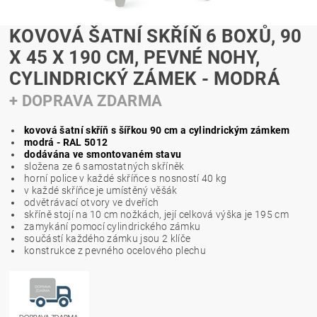
KOVOVÁ ŠATNÍ SKŘÍŇ 6 BOXŮ, 90
X 45 X 190 CM, PEVNÉ NOHY,
CYLINDRICKÝ ZÁMEK - MODRÁ
+ DOPRAVA ZDARMA
kovová šatní skříň s šířkou 90 cm a cylindrickým zámkem
modrá - RAL 5012
dodávána ve smontovaném stavu
složena ze 6 samostatných skříněk
horní police v každé skříňce s nosností 40 kg
v každé skříňce je umístěný věšák
odvětrávací otvory ve dveřích
skříně stojí na 10 cm nožkách, její celková výška je 195 cm
zamykání pomocí cylindrického zámku
součástí každého zámku jsou 2 klíče
konstrukce z pevného ocelového plechu