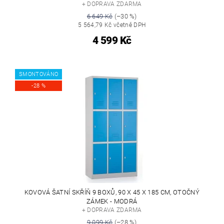
+ DOPRAVA ZDARMA
6 649 Kč
(–30 %)
5 564,79 Kč včetně DPH
4 599 Kč
SMONTOVÁNO
-28 %
KOVOVÁ ŠATNÍ SKŘÍŇ 9 BOXŮ, 90 X 45 X 185 CM, OTOČNÝ
ZÁMEK - MODRÁ
+ DOPRAVA ZDARMA
9 099 Kč
(–28 %)