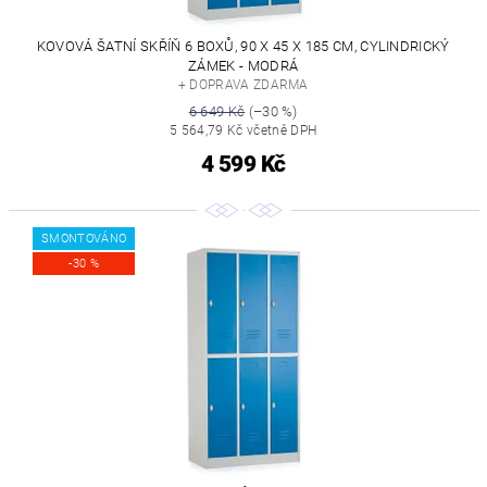
KOVOVÁ ŠATNÍ SKŘÍŇ 6 BOXŮ, 90 X 45 X 185 CM, CYLINDRICKÝ
ZÁMEK - MODRÁ
+ DOPRAVA ZDARMA
6 649 Kč
(–30 %)
5 564,79 Kč včetně DPH
4 599 Kč
SMONTOVÁNO
-30 %