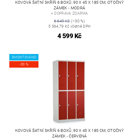
KOVOVÁ ŠATNÍ SKŘÍŇ 6 BOXŮ, 90 X 45 X 185 CM, OTOČNÝ
ZÁMEK - MODRÁ
+ DOPRAVA ZDARMA
6 649 Kč
(–30 %)
5 564,79 Kč včetně DPH
4 599 Kč
SMONTOVÁNO
-30 %
KOVOVÁ ŠATNÍ SKŘÍŇ 6 BOXŮ, 90 X 45 X 185 CM, OTOČNÝ
ZÁMEK - ČERVENÁ