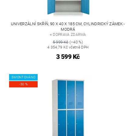
UNIVERZÁLNÍ SKŘÍŇ, 90 X 40 X 185 CM, CYLINDRICKÝ ZÁMEK -
MODRÁ
+ DOPRAVA ZDARMA
5 999 Kč
(–40 %)
4 354,79 Kč včetně DPH
3 599 Kč
SMONTOVÁNO
-30 %