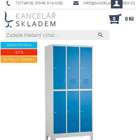
721749732 (PO-PÁ 9-16 HOD)
INFO@KANCELAR-SKLADEM.CZ
0
0 Kč
SMONTOVÁNO
-20 %
DOPRAVA ZDARMA