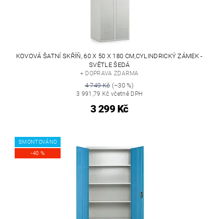
KOVOVÁ ŠATNÍ SKŘÍŇ, 60 X 50 X 180 CM,CYLINDRICKÝ ZÁMEK -
SVĚTLE ŠEDÁ
+ DOPRAVA ZDARMA
4 749 Kč
(–30 %)
3 991,79 Kč včetně DPH
3 299 Kč
SMONTOVÁNO
-40 %