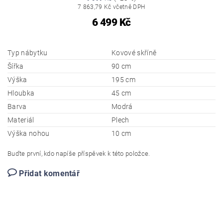
7 863,79 Kč včetně DPH
6 499 Kč
Typ nábytku
Kovové skříně
Šířka
90 cm
Výška
195 cm
Hloubka
45 cm
Barva
Modrá
Materiál
Plech
Výška nohou
10 cm
Buďte první, kdo napíše příspěvek k této položce.
Přidat komentář