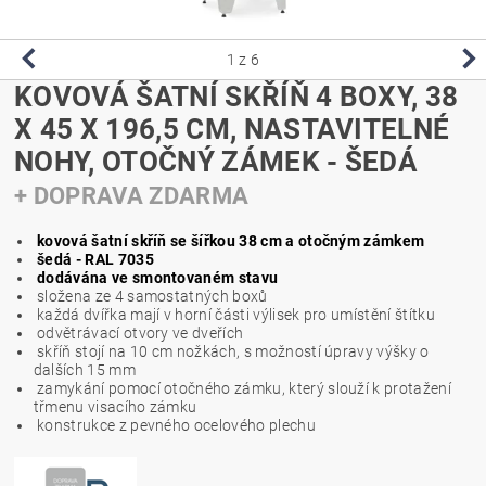
1
z 6
KOVOVÁ ŠATNÍ SKŘÍŇ 4 BOXY, 38
X 45 X 196,5 CM, NASTAVITELNÉ
NOHY, OTOČNÝ ZÁMEK - ŠEDÁ
+ DOPRAVA ZDARMA
kovová šatní skříň se šířkou 38 cm a otočným zámkem
šedá - RAL 7035
dodávána ve smontovaném stavu
složena ze 4 samostatných boxů
každá dvířka mají v horní části
výlisek pro umístění štítku
odvětrávací otvory ve dveřích
skříň stojí na 10 cm nožkách, s možností úpravy výšky o
dalších 15 mm
zamykání pomocí otočného zámku, který
slouží k protažení
třmenu
visacího zámku
konstrukce z pevného ocelového plechu