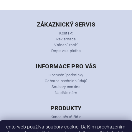
ZÁKAZNICKÝ SERVIS
Kontakt
Reklamace
Vrácení zboží
Doprava a platba
INFORMACE PRO VÁS
Obchodní podmínky
Ochrana osobních údajů
Soubory cookies
Napište nám
PRODUKTY
Kancelářské židle
Kancelářská křesla
Tento web používá soubory cookie. Dalším procházením
Kancelářský nábytek