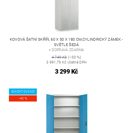
KOVOVÁ ŠATNÍ SKŘÍŇ, 60 X 50 X 180 CM,CYLINDRICKÝ ZÁMEK -
SVĚTLE ŠEDÁ
+ DOPRAVA ZDARMA
4 749 Kč
(–30 %)
3 991,79 Kč včetně DPH
3 299 Kč
SMONTOVÁNO
-40 %