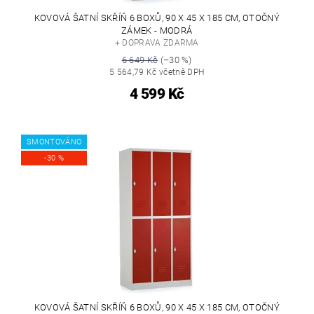
KOVOVÁ ŠATNÍ SKŘÍŇ 6 BOXŮ, 90 X 45 X 185 CM, OTOČNÝ
ZÁMEK - MODRÁ
+ DOPRAVA ZDARMA
6 649 Kč
(–30 %)
5 564,79 Kč včetně DPH
4 599 Kč
SMONTOVÁNO
-30 %
KOVOVÁ ŠATNÍ SKŘÍŇ 6 BOXŮ, 90 X 45 X 185 CM, OTOČNÝ