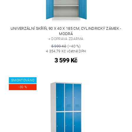
UNIVERZÁLNÍ SKŘÍŇ, 90 X 40 X 185 CM, CYLINDRICKÝ ZÁMEK -
MODRÁ
+ DOPRAVA ZDARMA
5 999 Kč
(–40 %)
4 354,79 Kč včetně DPH
3 599 Kč
SMONTOVÁNO
-30 %