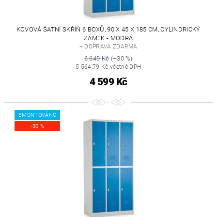
KOVOVÁ ŠATNÍ SKŘÍŇ 6 BOXŮ, 90 X 45 X 185 CM, CYLINDRICKÝ
ZÁMEK - MODRÁ
+ DOPRAVA ZDARMA
6 649 Kč
(–30 %)
5 564,79 Kč včetně DPH
4 599 Kč
SMONTOVÁNO
-30 %