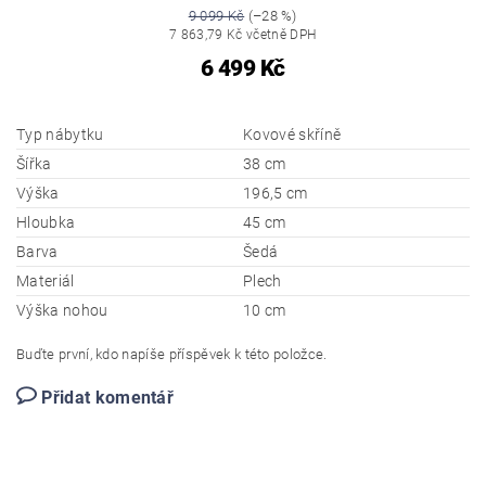
9 099 Kč
(–28 %)
7 863,79 Kč včetně DPH
6 499 Kč
Typ nábytku
Kovové skříně
Šířka
38 cm
Výška
196,5 cm
Hloubka
45 cm
Barva
Šedá
Materiál
Plech
Výška nohou
10 cm
Buďte první, kdo napíše příspěvek k této položce.
Přidat komentář