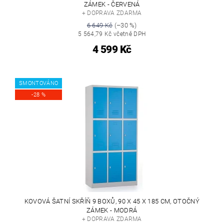
ZÁMEK - ČERVENÁ
+ DOPRAVA ZDARMA
6 649 Kč
(–30 %)
5 564,79 Kč včetně DPH
4 599 Kč
SMONTOVÁNO
-28 %
KOVOVÁ ŠATNÍ SKŘÍŇ 9 BOXŮ, 90 X 45 X 185 CM, OTOČNÝ
ZÁMEK - MODRÁ
+ DOPRAVA ZDARMA