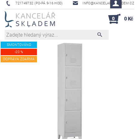
721749732 (PO-PÁ 9-16 HOD)
INFO@KANCELAR-SKLADEM.CZ
0
0 Kč
SMONTOVÁNO
-20 %
DOPRAVA ZDARMA