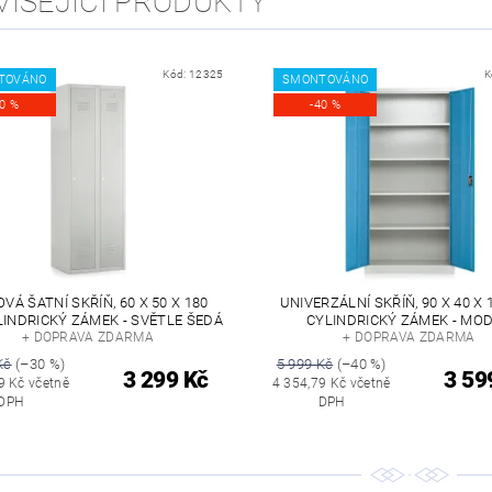
VISEJÍCÍ PRODUKTY
Kód:
12325
K
TOVÁNO
SMONTOVÁNO
30 %
-40 %
VÁ ŠATNÍ SKŘÍŇ, 60 X 50 X 180
UNIVERZÁLNÍ SKŘÍŇ, 90 X 40 X 
LINDRICKÝ ZÁMEK - SVĚTLE ŠEDÁ
CYLINDRICKÝ ZÁMEK - MO
+ DOPRAVA ZDARMA
+ DOPRAVA ZDARMA
Kč
(–30 %)
5 999 Kč
(–40 %)
3 299 Kč
3 59
9 Kč včetně
4 354,79 Kč včetně
DPH
DPH