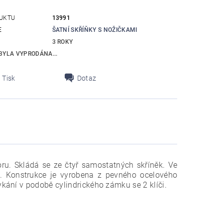
UKTU
13991
E
ŠATNÍ SKŘÍŇKY S NOŽIČKAMI
3 ROKY
BYLA VYPRODÁNA...
Tisk
Dotaz
ru. Skládá se ze čtyř samostatných skříněk. Ve
.
Konstrukce je vyrobena z pevného ocelového
kání v podobě cylindrického zámku se 2 klíči.