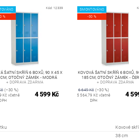
Kód:
12339
K
TOVÁNO
SMONTOVÁNO
30 %
-30 %
 ŠATNÍ SKŘÍŇ 6 BOXŮ, 90 X 45 X
KOVOVÁ ŠATNÍ SKŘÍŇ 6 BOXŮ, 90
 CM, OTOČNÝ ZÁMEK - MODRÁ
185 CM, OTOČNÝ ZÁMEK - ČE
+ DOPRAVA ZDARMA
+ DOPRAVA ZDARMA
Kč
(–30 %)
6 649 Kč
(–30 %)
4 599 Kč
4 59
9 Kč včetně
5 564,79 Kč včetně
DPH
DPH
tku
Kovové skř
38 cm