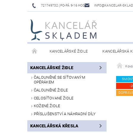
721749732 (PO-PÁ 9-16 HOD)
INFO@KANCELAR-SKLA
KANCELÁŘSKÉ ŽIDLE
KANCELÁŘSKÁ K
LAVICE DO ČEKÁREN
VÝŠKOVĚ NASTAVITELNÉ
Kovo
KANCELÁŘSKÉ ŽIDLE
ČALOUNĚNÉ SE SÍŤOVANÝM
SMON
OPĚRÁKEM
-2
ČALOUNĚNÉ ŽIDLE
DOPRAV
CELOSÍŤOVANÉ ŽIDLE
KOŽENÉ ŽIDLE
PŘÍSLUŠENSTVÍ A NÁHRADNÍ DÍLY
KANCELÁŘSKÁ KŘESLA