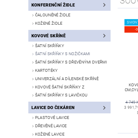
SOU
KONFERENČNÍ ŽIDLE
ČALOUNĚNÉ ŽIDLE
SMON
KOŽENÉ ŽIDLE
-
KOVOVÉ SKŘÍNĚ
ŠATNÍ SKŘÍŇKY
ŠATNÍ SKŘÍŇKY S NOŽIČKAMI
ŠATNÍ SKŘÍŇKY S DŘEVĚNÝMI DVEŘMI
KARTOTÉKY
UNIVERZÁLNÍ A DÍLENSKÉ SKŘÍNĚ
KOVO
KOVOVÉ ŠATNÍ SKŘÍŇKY Z
CM,CY
ŠATNÍ SKŘÍŇKY S LAVIČKOU
4 749 
LAVICE DO ČEKÁREN
3 991,7
PLASTOVÉ LAVICE
DŘEVĚNÉ LAVICE
KOŽENÉ LAVICE