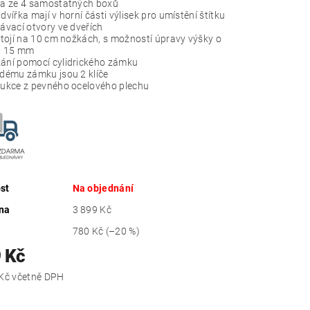
a ze 4 samostatných boxů
dvířka mají v horní části
výlisek pro umístění štítku
ávací otvory ve dveřích
stojí na 10 cm nožkách, s možností úpravy výšky o
h 15 mm
ní pomocí cylidrického zámku
dému zámku jsou 2 klíče
ukce z pevného ocelového plechu
st
Na objednání
na
3 899 Kč
780 Kč
(–20 %)
 Kč
3 773,99 Kč včetně DPH