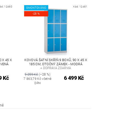
ód:
12460
Kód:
12461
SMONTOVÁNO
-28 %
 X 45 X
KOVOVÁ ŠATNÍ SKŘÍŇ 9 BOXŮ, 90 X 45 X
RVENÁ
185 CM, OTOČNÝ ZÁMEK - MODRÁ
+ DOPRAVA ZDARMA
9 099 Kč
(–28 %)
9 Kč
6 499 Kč
7 863,79 Kč včetně
DPH
íně