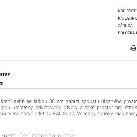
KÓD PROD
KATEGORI
ZÁRUKA
POLOŽKA 
ETRY
ZE
šatní skříň se šířkou 38 cm nabízí spoustu úložného prosto
 jsou umístěny odvětrávací otvory a také prostor pro štítek
v červené barvě odstínu RAL 3000. Všechny skříňky mají zamy