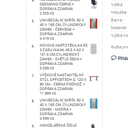
DESMOND-ČERNÉ +
Výška
DOPRAVA ZDARMA
Hloubka
2 305 Kč
Barva
UNIVERZÁLNÍ SKŘÍŇ, 90 X
45 X 185 CM, CYLINDRICKÝ
Materiál
ZÁMEK - ČERVENÁ +
DOPRAVA ZDARMA
Výška n
4 419 Kč
KOVOVÁ KARTOTÉKA A4 SE
Buďte prvn
3 ZÁSUVKAMI, 45,5 X 62 X
101,5 CM,CYLINDRICKÝ
Přid
ZÁMEK - SVĚTLE ŠEDÁ +
DOPRAVA ZDARMA
3 399 Kč
VÝŠKOVĚ NASTAVITELNÝ
STŮL OFFICETECH D, 120 X
80 CM - ČERNÁ PODNOŽ +
DOPRAVA ZDARMA
11 899 Kč
UNIVERZÁLNÍ SKŘÍŇ, 90 X
40 X 185 CM, CYLINDRICKÝ
ZÁMEK - MODRÁ +
DOPRAVA ZDARMA
3 599 Kč
KANCELÁŘSKÁ ŽIDLE