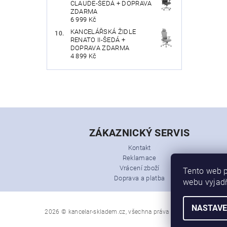
CLAUDE-ŠEDÁ + DOPRAVA
ZDARMA
6 999 Kč
KANCELÁŘSKÁ ŽIDLE
RENATO II-ŠEDÁ +
DOPRAVA ZDARMA
4 899 Kč
ZÁKAZNICKÝ SERVIS
Kontakt
Reklamace
Vrácení zboží
Tento web p
Doprava a platba
webu vyjadř
NASTAVE
2026 © kancelar-skladem.cz, všechna práva vyhrazena