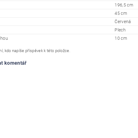
196,5 cm
45 cm
Červená
Plech
ohou
10 cm
í, kdo napíše příspěvek k této položce.
at komentář