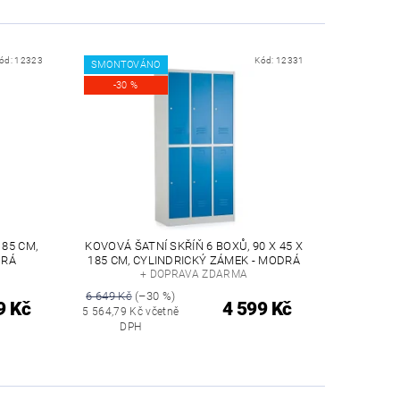
ód:
12323
Kód:
12331
SMONTOVÁNO
-30 %
185 CM,
KOVOVÁ ŠATNÍ SKŘÍŇ 6 BOXŮ, 90 X 45 X
DRÁ
185 CM, CYLINDRICKÝ ZÁMEK - MODRÁ
+ DOPRAVA ZDARMA
6 649 Kč
(–30 %)
9 Kč
4 599 Kč
5 564,79 Kč včetně
DPH