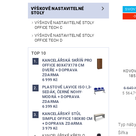
VÝŠKOVĚ NASTAVITELNÉ
SMON
STOLY
-
VÝŠKOVĚ NASTAVITELNÉ STOLY
OFFICE TECH C
VÝŠKOVĚ NASTAVITELNÉ STOLY
OFFICE TECH D
TOP 10
KANCELÁŘSKÁ SKŘÍŇ PRO
OFFICE 80X47X178 CM
DVEŘE + DOPRAVA
KOVOVÁ
ZDARMA
185
6 999 Kč
PLASTOVÉ LAVICE ISO I,3-
6 649 
SEDÁK, ČERNÉ NOHY-
5 564,7
MODRÁ + DOPRAVA
ZDARMA
6 399 Kč
KANCELÁŘSKÝ STŮL
SIMPLE OFFICE 180X80 CM
+ DOPRAVA ZDARMA
Typ náby
3 979 Kč
Šířka
KANCELÁŘSKÉ KŘESLO