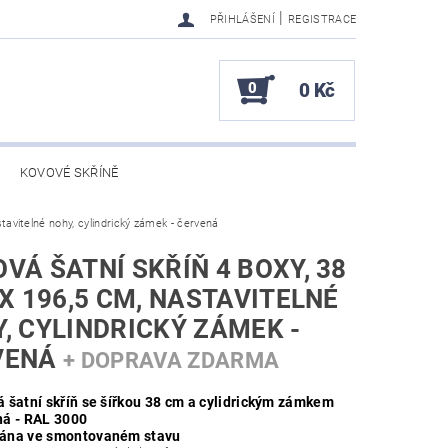
|
PŘIHLÁŠENÍ
REGISTRACE
0
0 Kč
KOVOVÉ SKŘÍNĚ
stavitelné nohy, cylindrický zámek - červená
VÁ ŠATNÍ SKŘÍŇ 4 BOXY, 38
 X 196,5 CM, NASTAVITELNÉ
, CYLINDRICKÝ ZÁMEK -
VENÁ
+ DOPRAVA ZDARMA
 šatní skříň se šířkou 38 cm a cylidrickým zámkem
á - RAL 3000
ána ve smontovaném stavu