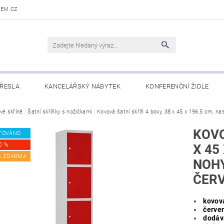
DEM.CZ
ŘESLA
KANCELÁŘSKÝ NÁBYTEK
KONFERENČNÍ ŽIDLE
 STOLY
vé skříně
Šatní skříňky s nožičkami
OBCHODNÍ PODMÍNKY
Kovová šatní skříň 4 boxy, 38 x 45 x 196,5 cm, na
KONTAKTY
KOVO
TOVÁNO
0 %
X 45
A ZDARMA
NOHY
ČER
kovová
červen
dodáv