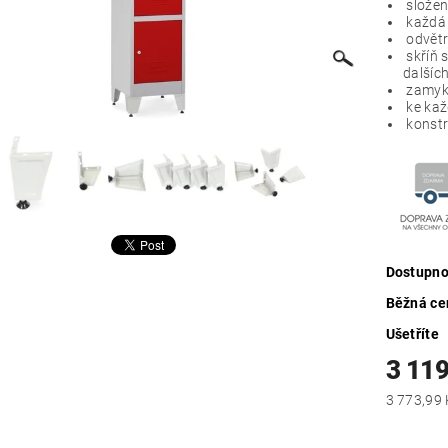
složen
každá 
odvětr
skříň 
dalšíc
zamyká
ke kaž
konstr
Dostupno
Běžná ce
Ušetříte
3 119