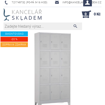
721749732 (PO-PÁ 9-16 HOD)
INFO@KANCELAR-SKLADEM.CZ
0
0 Kč
SMONTOVÁNO
-20 %
DOPRAVA ZDARMA