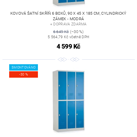
KOVOVÁ ŠATNÍ SKŘÍŇ 6 BOXŮ, 90 X 45 X 185 CM, CYLINDRICKÝ
ZÁMEK - MODRÁ
+ DOPRAVA ZDARMA
6 649 Kč
(–30 %)
5 564,79 Kč včetně DPH
4 599 Kč
SMONTOVÁNO
-30 %