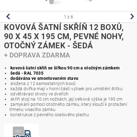
1
z 6
KOVOVÁ ŠATNÍ SKŘÍŇ 12 BOXŮ,
90 X 45 X 195 CM, PEVNÉ NOHY,
OTOČNÝ ZÁMEK - ŠEDÁ
+ DOPRAVA ZDARMA
kovová šatní skříň se šířkou 90 cm a otočným zámkem
šedá - RAL 7035
dodávána ve smontovaném stavu
složena z 12 samostatných boxů
každá dvířka mají v horní části
výlisek pro umístění štítku
odvětrávací otvory ve dveřích
skříň stojí na 10 cm nožkách, její celková výška je 195 cm
zamykání pomocí otočného zámku, který
slouží k protažení
třmenu
visacího zámku
konstrukce z pevného ocelového plechu