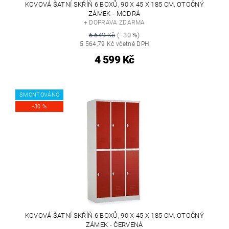
KOVOVÁ ŠATNÍ SKŘÍŇ 6 BOXŮ, 90 X 45 X 185 CM, OTOČNÝ
ZÁMEK - MODRÁ
+ DOPRAVA ZDARMA
6 649 Kč
(–30 %)
5 564,79 Kč včetně DPH
4 599 Kč
SMONTOVÁNO
-30 %
KOVOVÁ ŠATNÍ SKŘÍŇ 6 BOXŮ, 90 X 45 X 185 CM, OTOČNÝ
ZÁMEK - ČERVENÁ