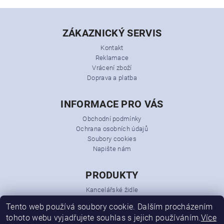
ZÁKAZNICKÝ SERVIS
Kontakt
Reklamace
Vrácení zboží
Doprava a platba
INFORMACE PRO VÁS
Obchodní podmínky
Ochrana osobních údajů
Soubory cookies
Napište nám
PRODUKTY
Kancelářské židle
Kancelářská křesla
Tento web používá soubory cookie. Dalším procházením
Kancelářský nábytek
tohoto webu vyjadřujete souhlas s jejich používáním.
Více
Konferenční židle