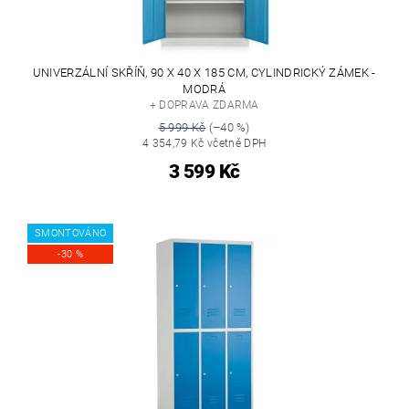
UNIVERZÁLNÍ SKŘÍŇ, 90 X 40 X 185 CM, CYLINDRICKÝ ZÁMEK -
MODRÁ
+ DOPRAVA ZDARMA
5 999 Kč
(–40 %)
4 354,79 Kč včetně DPH
3 599 Kč
SMONTOVÁNO
-30 %