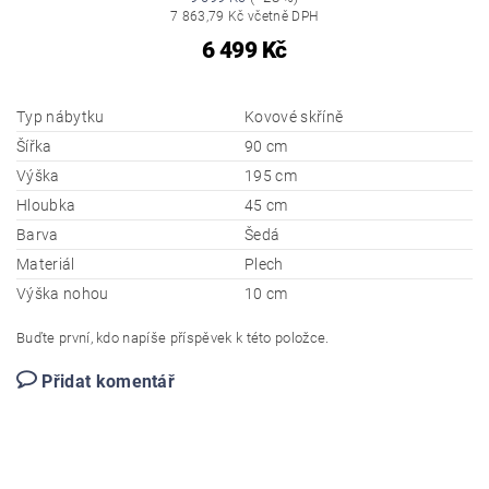
7 863,79 Kč včetně DPH
6 499 Kč
Typ nábytku
Kovové skříně
Šířka
90 cm
Výška
195 cm
Hloubka
45 cm
Barva
Šedá
Materiál
Plech
Výška nohou
10 cm
Buďte první, kdo napíše příspěvek k této položce.
Přidat komentář