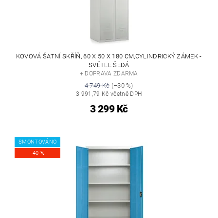
KOVOVÁ ŠATNÍ SKŘÍŇ, 60 X 50 X 180 CM,CYLINDRICKÝ ZÁMEK -
SVĚTLE ŠEDÁ
+ DOPRAVA ZDARMA
4 749 Kč
(–30 %)
3 991,79 Kč včetně DPH
3 299 Kč
SMONTOVÁNO
-40 %