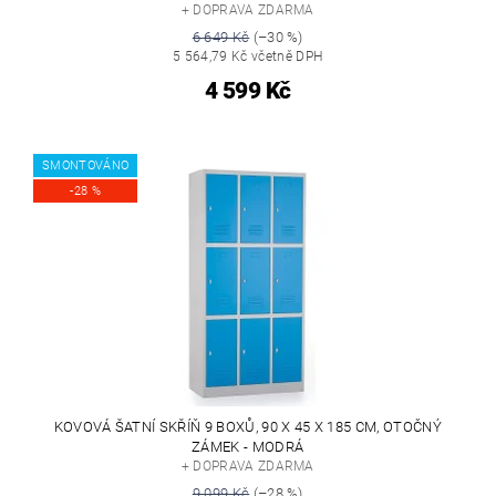
+ DOPRAVA ZDARMA
6 649 Kč
(–30 %)
5 564,79 Kč včetně DPH
4 599 Kč
SMONTOVÁNO
-28 %
KOVOVÁ ŠATNÍ SKŘÍŇ 9 BOXŮ, 90 X 45 X 185 CM, OTOČNÝ
ZÁMEK - MODRÁ
+ DOPRAVA ZDARMA
9 099 Kč
(–28 %)