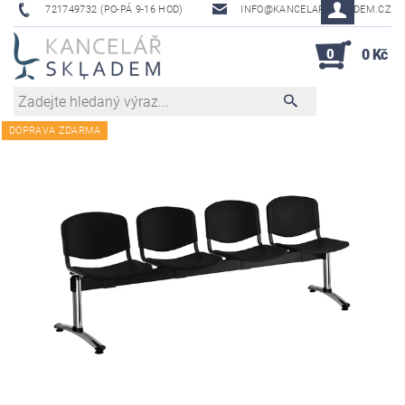
721749732 (PO-PÁ 9-16 HOD)
INFO@KANCELAR-SKLADEM.CZ
0
0 Kč
DOPRAVA ZDARMA