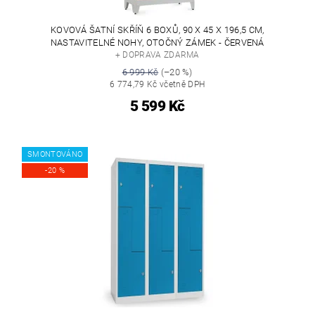
KOVOVÁ ŠATNÍ SKŘÍŇ 6 BOXŮ, 90 X 45 X 196,5 CM,
NASTAVITELNÉ NOHY, OTOČNÝ ZÁMEK - ČERVENÁ
+ DOPRAVA ZDARMA
6 999 Kč
(–20 %)
6 774,79 Kč včetně DPH
5 599 Kč
SMONTOVÁNO
-20 %