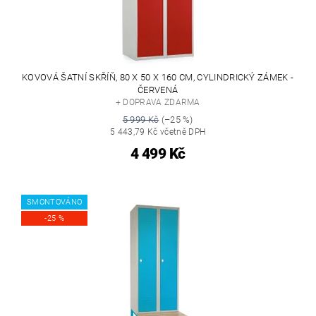
KOVOVÁ ŠATNÍ SKŘÍŇ, 80 X 50 X 160 CM, CYLINDRICKÝ ZÁMEK -
ČERVENÁ
+ DOPRAVA ZDARMA
5 999 Kč
(–25 %)
5 443,79 Kč včetně DPH
4 499 Kč
SMONTOVÁNO
-25 %