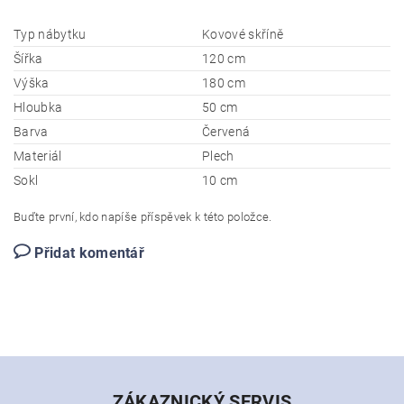
Typ nábytku
Kovové skříně
Šířka
120 cm
Výška
180 cm
Hloubka
50 cm
Barva
Červená
Materiál
Plech
Sokl
10 cm
Buďte první, kdo napíše příspěvek k této položce.
Přidat komentář
ZÁKAZNICKÝ SERVIS