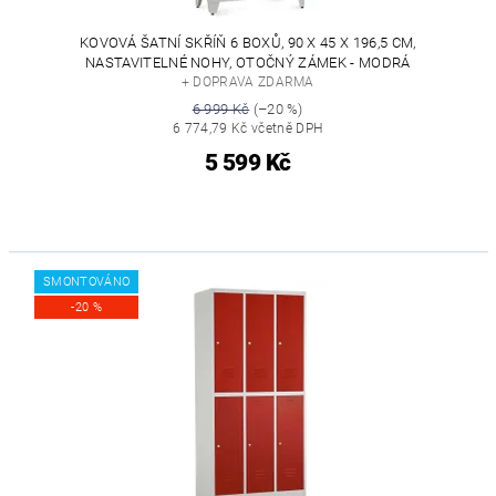
KOVOVÁ ŠATNÍ SKŘÍŇ 6 BOXŮ, 90 X 45 X 196,5 CM,
NASTAVITELNÉ NOHY, OTOČNÝ ZÁMEK - MODRÁ
+ DOPRAVA ZDARMA
6 999 Kč
(–20 %)
6 774,79 Kč včetně DPH
5 599 Kč
SMONTOVÁNO
-20 %