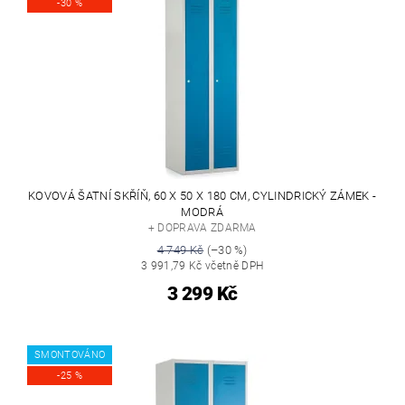
-30 %
KOVOVÁ ŠATNÍ SKŘÍŇ, 60 X 50 X 180 CM, CYLINDRICKÝ ZÁMEK -
MODRÁ
+ DOPRAVA ZDARMA
4 749 Kč
(–30 %)
3 991,79 Kč včetně DPH
3 299 Kč
SMONTOVÁNO
-25 %