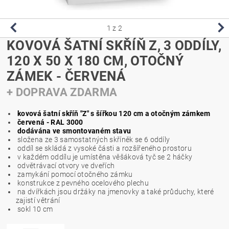
1
z 2
KOVOVÁ ŠATNÍ SKŘÍŇ Z, 3 ODDÍLY,
120 X 50 X 180 CM, OTOČNÝ
ZÁMEK - ČERVENÁ
+ DOPRAVA ZDARMA
kovová šatní skříň "Z" s šířkou 120 cm a otočným zámkem
červená - RAL 3000
dodávána ve smontovaném stavu
složena ze 3 samostatných skříněk se 6 oddíly
oddíl se skládá z vysoké části a rozšířeného prostoru
v každém oddílu je umístěna věšáková tyč se 2 háčky
odvětrávací otvory ve dveřích
zamykání pomocí otočného zámku
konstrukce z pevného ocelového plechu
na dvířkách jsou držáky na jmenovky a také průduchy, které
zajistí větrání
sokl 10 cm