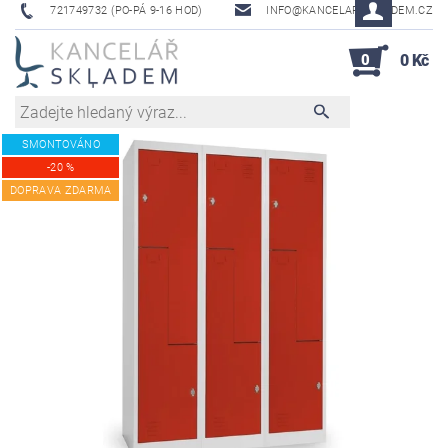
721749732 (PO-PÁ 9-16 HOD)
INFO@KANCELAR-SKLADEM.CZ
0
0 Kč
SMONTOVÁNO
-20 %
DOPRAVA ZDARMA