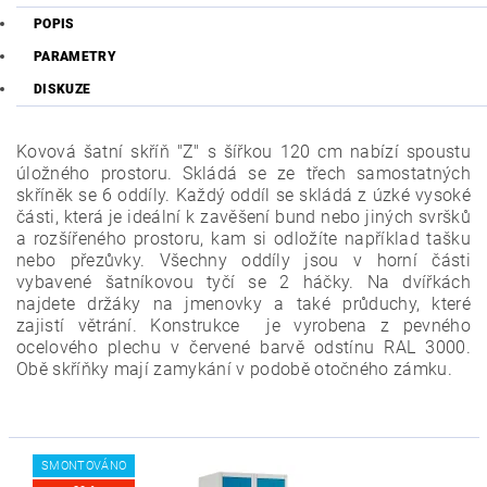
POPIS
PARAMETRY
DISKUZE
Kovová šatní skříň "Z" s šířkou 120 cm nabízí spoustu
úložného prostoru. Skládá se ze třech samostatných
skříněk se 6 oddíly. Každý oddíl se skládá z úzké vysoké
části, která je ideální k zavěšení bund nebo jiných svršků
a rozšířeného prostoru, kam si odložíte například tašku
nebo přezůvky. Všechny oddíly jsou v horní části
vybavené šatníkovou tyčí se 2 háčky. Na dvířkách
najdete držáky na jmenovky a také průduchy, které
zajistí větrání. Konstrukce je vyrobena z pevného
ocelového plechu v červené barvě odstínu RAL 3000.
Obě skříňky mají zamykání v podobě otočného zámku.
SMONTOVÁNO