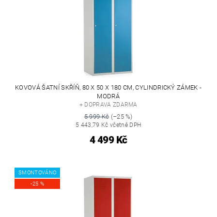
KOVOVÁ ŠATNÍ SKŘÍŇ, 80 X 50 X 180 CM, CYLINDRICKÝ ZÁMEK -
MODRÁ
+ DOPRAVA ZDARMA
5 999 Kč
(–25 %)
5 443,79 Kč včetně DPH
4 499 Kč
SMONTOVÁNO
-25 %