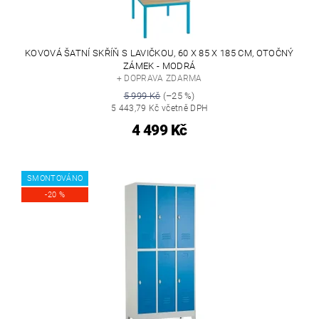
KOVOVÁ ŠATNÍ SKŘÍŇ S LAVIČKOU, 60 X 85 X 185 CM, OTOČNÝ
ZÁMEK - MODRÁ
+ DOPRAVA ZDARMA
5 999 Kč
(–25 %)
5 443,79 Kč včetně DPH
4 499 Kč
SMONTOVÁNO
-20 %