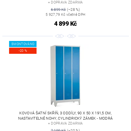
+ DOPRAVA ZDARMA
6 899 Kč
(–28 %)
5 927,79 Kč včetně DPH
4 899 Kč
SMONTOVÁNO
-20 %
KOVOVÁ ŠATNÍ SKŘÍŇ, 3 ODDÍLY, 90 X 50 X 191,5 CM,
NASTAVITELNÉ NOHY, CYLINDRICKÝ ZÁMEK - MODRÁ
+ DOPRAVA ZDARMA
7 199 Kč
(–20 %)