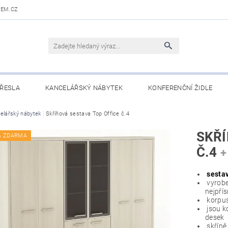
DEM.CZ
ŘESLA
KANCELÁŘSKÝ NÁBYTEK
KONFERENČNÍ ŽIDLE
 STOLY
elářský nábytek
OBCHODNÍ PODMÍNKY
Skříňová sestava Top Office č.4
KONTAKTY
SKŘÍ
A ZDARMA
Č.4
+
sestav
vyroben
nejpří
korpus
jsou k
desek
skříně