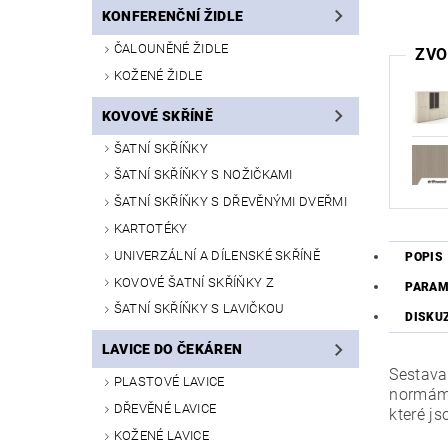
KONFERENČNÍ ŽIDLE
ČALOUNĚNÉ ŽIDLE
ZVO
KOŽENÉ ŽIDLE
KOVOVÉ SKŘÍNĚ
ŠATNÍ SKŘÍŇKY
ŠATNÍ SKŘÍŇKY S NOŽIČKAMI
ŠATNÍ SKŘÍŇKY S DŘEVĚNÝMI DVEŘMI
KARTOTÉKY
UNIVERZÁLNÍ A DÍLENSKÉ SKŘÍNĚ
POPIS
KOVOVÉ ŠATNÍ SKŘÍŇKY Z
PARAM
ŠATNÍ SKŘÍŇKY S LAVIČKOU
DISKU
LAVICE DO ČEKÁREN
Sestava
PLASTOVÉ LAVICE
normám.
DŘEVĚNÉ LAVICE
které j
KOŽENÉ LAVICE