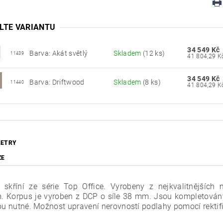
LTE VARIANTU
34 549 Kč
Barva: Akát světlý
Skladem
(12 ks)
11439
34 549 Kč
Barva: Driftwood
Skladem
(8 ks)
11440
ETRY
ZE
 skříní ze série Top Office. Vyrobeny z nejkvalitnějších m
 Korpus je vyroben z DCP o síle 38 mm. Jsou kompletován
sou nutné. Možnost upravení nerovností podlahy pomocí rekti