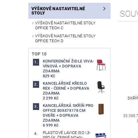
VÝŠKOVĚ NASTAVITELNÉ
SOU
STOLY
VÝŠKOVĚ NASTAVITELNÉ STOLY
OFFICE TECH C
VÝŠKOVĚ NASTAVITELNÉ STOLY
OFFICE TECH D
TOP 10
KONFERENČNÍ ŽIDLE VIVA-
VÍNOVÁ + DOPRAVA
ZDARMA
829 Kč
KANCELÁŘSKÉ KŘESLO
REX - ČERNÉ + DOPRAVA
ZDARMA
SKŘÍ
2 299 Kč
KANCELÁŘSKÁ SKŘÍŇ PRO
OFFICE 80X47X178 CM
DVEŘE + DOPRAVA
35 088,
ZDARMA
6 999 Kč
PLASTOVÉ LAVICE ISO I,3-
SEDÁK, ČERNÉ NOHY-