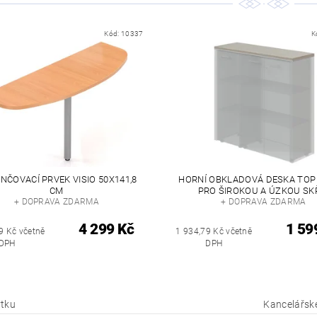
Kód:
10337
K
NČOVACÍ PRVEK VISIO 50X141,8
HORNÍ OBKLADOVÁ DESKA TOP 
CM
PRO ŠIROKOU A ÚZKOU SK
+ DOPRAVA ZDARMA
+ DOPRAVA ZDARMA
4 299 Kč
1 59
9 Kč včetně
1 934,79 Kč včetně
DPH
DPH
tku
Kancelářské