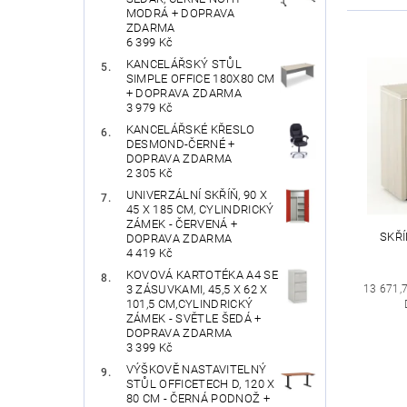
MODRÁ + DOPRAVA
ZDARMA
6 399 Kč
KANCELÁŘSKÝ STŮL
SIMPLE OFFICE 180X80 CM
+ DOPRAVA ZDARMA
3 979 Kč
KANCELÁŘSKÉ KŘESLO
DESMOND-ČERNÉ +
DOPRAVA ZDARMA
2 305 Kč
UNIVERZÁLNÍ SKŘÍŇ, 90 X
45 X 185 CM, CYLINDRICKÝ
ZÁMEK - ČERVENÁ +
SKŘÍ
DOPRAVA ZDARMA
4 419 Kč
KOVOVÁ KARTOTÉKA A4 SE
13 671,
3 ZÁSUVKAMI, 45,5 X 62 X
101,5 CM,CYLINDRICKÝ
ZÁMEK - SVĚTLE ŠEDÁ +
DOPRAVA ZDARMA
3 399 Kč
VÝŠKOVĚ NASTAVITELNÝ
STŮL OFFICETECH D, 120 X
80 CM - ČERNÁ PODNOŽ +