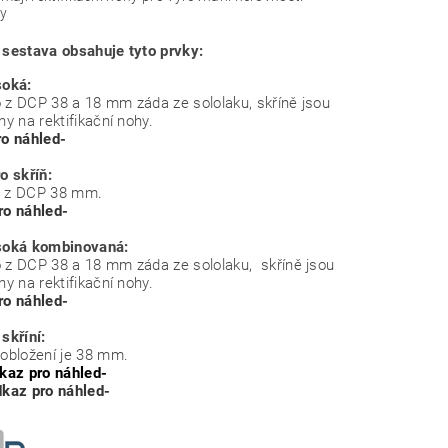
y
 sestava obsahuje tyto prvky:
soká:
 z DCP 38 a 18 mm záda ze sololaku, skříně jsou
ny na rektifikační nohy.
ro náhled-
o skříň:
y z DCP 38 mm.
ro náhled-
soká kombinovaná:
 z DCP 38 a 18 mm záda ze sololaku, skříně jsou
ny na rektifikační nohy.
ro náhled-
skříní:
 obložení je 38 mm.
kaz pro náhled-
dkaz pro náhled-