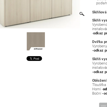
podlah
Skříňová
Skříň vy
Vyrobeno
instalová
-
odkaz p
Dvířka pr
Vyroben
-
odkaz p
Skříň vy
Vyrobeno
instalová
-odkaz p
Obložení 
Tloušťka
Horní
-
od
Boční
-o