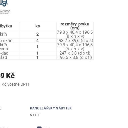
rozměry prvku
ábytku
ks
(cm)
79,8 x 40,4 x 196,5
kříň
2
(š x h x v)
o skříň
4
193,2 x 39,6 (d x š)
kříň
79,8 x 40,4 x 196,5
1
vaná
(š x h x v)
bklad
1
247 x 3,8 (d x tl)
klad
1
196,5 x 3,8 (d x tl)
49 Kč
41 804,29 Kč včetně DPH
E
KANCELÁŘSKÝ NÁBYTEK
5 LET