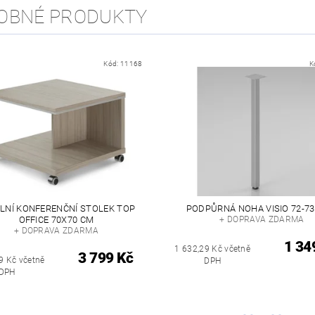
OBNÉ PRODUKTY
Kód:
11168
K
LNÍ KONFERENČNÍ STOLEK TOP
PODPŮRNÁ NOHA VISIO 72-73
OFFICE 70X70 CM
+ DOPRAVA ZDARMA
+ DOPRAVA ZDARMA
1 34
1 632,29 Kč včetně
3 799 Kč
9 Kč včetně
DPH
DPH