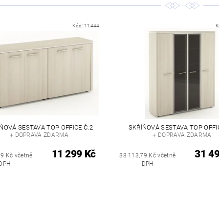
Kód:
11444
K
ŇOVÁ SESTAVA TOP OFFICE Č.2
SKŘÍŇOVÁ SESTAVA TOP OFFIC
+ DOPRAVA ZDARMA
+ DOPRAVA ZDARMA
11 299 Kč
31 4
79 Kč včetně
38 113,79 Kč včetně
DPH
DPH