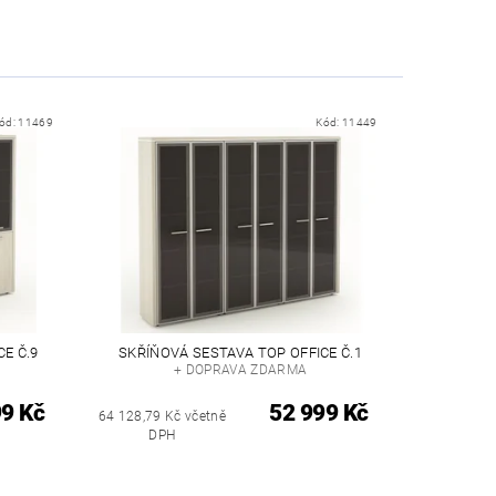
ód:
11469
Kód:
11449
E Č.9
SKŘÍŇOVÁ SESTAVA TOP OFFICE Č.1
+ DOPRAVA ZDARMA
99 Kč
52 999 Kč
64 128,79 Kč včetně
DPH