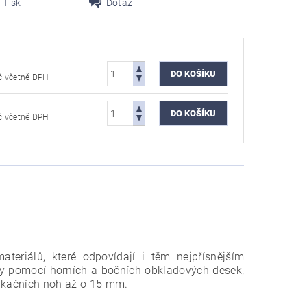
Tisk
Dotaz
41 804,29 Kč včetně DPH
41 804,29 Kč včetně DPH
ateriálů, které odpovídají i těm nejpřísnějším
y pomocí horních a bočních obkladových desek,
fikačních noh až o 15 mm.