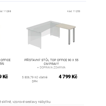
ód:
11288
Kód:
11253
OFFICE
PŘÍSTAVNÝ STŮL TOP OFFICE 90 X 55
ŘÍŇ
CM PRAVÝ
+ DOPRAVA ZDARMA
9 Kč
4 799 Kč
5 806,79 Kč včetně
DPH
 skříně, vzorové sestavy nábytku