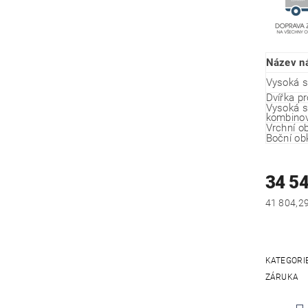
Název n
Vysoká s
Dvířka pr
Vysoká s
kombino
Vrchní o
Boční ob
34 5
KATEGORI
ZÁRUKA