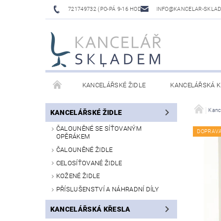
721749732 (PO-PÁ 9-16 HOD)
INFO@KANCELAR-SKLA
KANCELÁŘSKÉ ŽIDLE
KANCELÁŘSKÁ K
LAVICE DO ČEKÁREN
VÝŠKOVĚ NASTAVITELNÉ
Kanc
KANCELÁŘSKÉ ŽIDLE
ČALOUNĚNÉ SE SÍŤOVANÝM
DOPRAV
OPĚRÁKEM
ČALOUNĚNÉ ŽIDLE
CELOSÍŤOVANÉ ŽIDLE
KOŽENÉ ŽIDLE
PŘÍSLUŠENSTVÍ A NÁHRADNÍ DÍLY
KANCELÁŘSKÁ KŘESLA