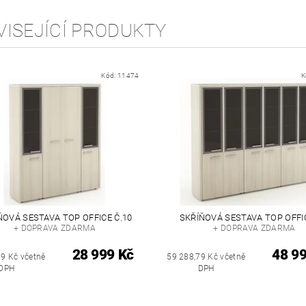
VISEJÍCÍ PRODUKTY
Kód:
11474
K
ŇOVÁ SESTAVA TOP OFFICE Č.10
SKŘÍŇOVÁ SESTAVA TOP OFFIC
+ DOPRAVA ZDARMA
+ DOPRAVA ZDARMA
28 999 Kč
48 9
79 Kč včetně
59 288,79 Kč včetně
DPH
DPH