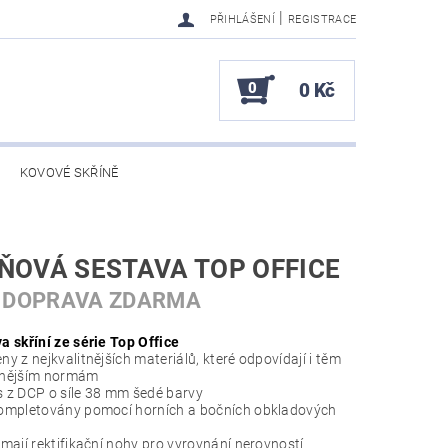
|
PŘIHLÁŠENÍ
REGISTRACE
0
0 Kč
KOVOVÉ SKŘÍNĚ
ŇOVÁ SESTAVA TOP OFFICE
 DOPRAVA ZDARMA
a skříní ze série Top Office
y z nejkvalitnějších materiálů, které odpovídají i těm
snějším normám
 z DCP o síle 38 mm šedé barvy
ompletovány pomocí horních a bočních obkladových
 mají rektifikační nohy pro vyrovnání nerovností