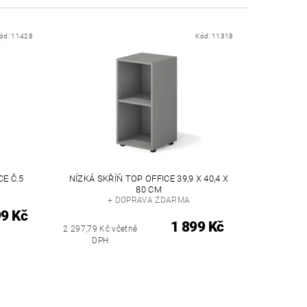
ód:
11428
Kód:
11318
E Č.5
NÍZKÁ SKŘÍŇ TOP OFFICE 39,9 X 40,4 X
80 CM
+ DOPRAVA ZDARMA
99 Kč
1 899 Kč
2 297,79 Kč včetně
DPH