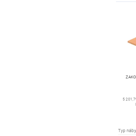
ZAKO
5 201,7
Typ náby