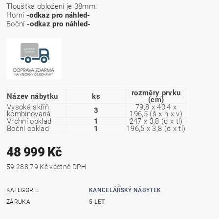
Tloušťka obložení je 38mm.
Horní
-odkaz pro náhled-
Boční
-odkaz pro náhled-
rozměry prvku
Název nábytku
ks
(cm)
Vysoká skříň
79,8 x 40,4 x
3
kombinovaná
196,5 (š x h x v)
Vrchní obklad
1
247 x 3,8 (d x tl)
Boční obklad
1
196,5 x 3,8 (d x tl)
48 999 Kč
59 288,79 Kč včetně DPH
KATEGORIE
KANCELÁŘSKÝ NÁBYTEK
ZÁRUKA
5 LET