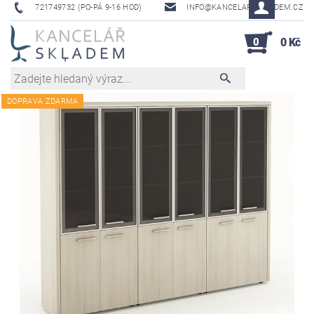
721749732 (PO-PÁ 9-16 HOD)
INFO@KANCELAR-SKLADEM.CZ
0
0 Kč
DOPRAVA ZDARMA