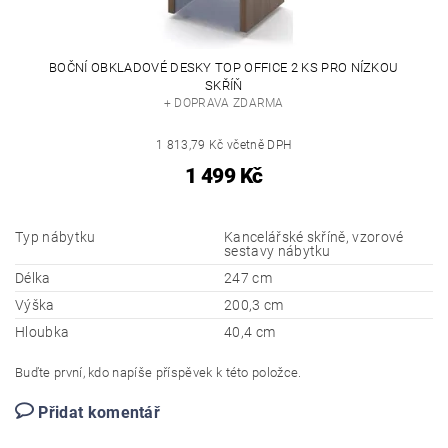
BOČNÍ OBKLADOVÉ DESKY TOP OFFICE 2 KS PRO NÍZKOU
SKŘÍŇ
+ DOPRAVA ZDARMA
1 813,79 Kč včetně DPH
1 499 Kč
Typ nábytku
Kancelářské skříně, vzorové
sestavy nábytku
Délka
247 cm
Výška
200,3 cm
Hloubka
40,4 cm
Buďte první, kdo napíše příspěvek k této položce.
Přidat komentář