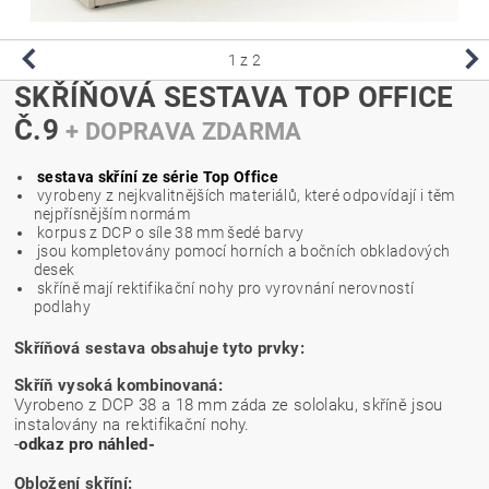
1
z 2
SKŘÍŇOVÁ SESTAVA TOP OFFICE
Č.9
+ DOPRAVA ZDARMA
sestava skříní ze série Top Office
vyrobeny z nejkvalitnějších materiálů, které odpovídají i těm
nejpřísnějším normám
korpus z DCP o síle 38 mm šedé barvy
jsou kompletovány pomocí horních a bočních obkladových
desek
skříně mají rektifikační nohy pro vyrovnání nerovností
podlahy
Skříňová sestava obsahuje tyto prvky:
Skříň vysoká kombinovaná:
Vyrobeno z DCP 38 a 18 mm záda ze sololaku, skříně jsou
instalovány na rektifikační nohy.
-
odkaz pro náhled-
Obložení skříní: