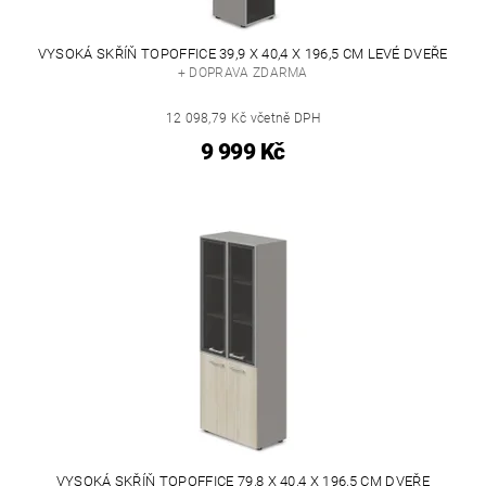
VYSOKÁ SKŘÍŇ TOPOFFICE 39,9 X 40,4 X 196,5 CM LEVÉ DVEŘE
+ DOPRAVA ZDARMA
12 098,79 Kč včetně DPH
9 999 Kč
VYSOKÁ SKŘÍŇ TOPOFFICE 79,8 X 40,4 X 196,5 CM DVEŘE