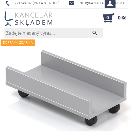
721749732 (PO-PÁ 9-16 HOD)
INFO@KANCELAR-SKLADEM.CZ
0
0 Kč
DOPRAVA ZDARMA