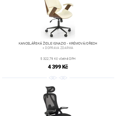
KANCELÁŘSKÁ ŽIDLE IGNAZIO - KRÉMOVÁ/OŘECH
+ DOPRAVA ZDARMA
5 322,79 Kč včetně DPH
4 399 Kč