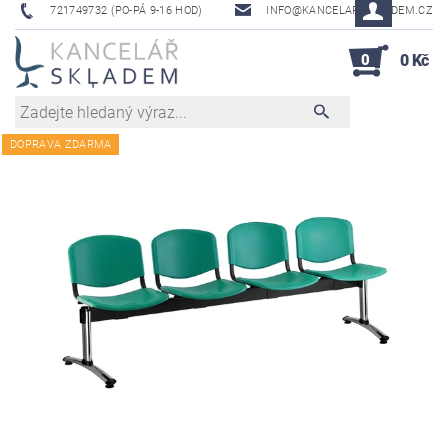
721749732 (PO-PÁ 9-16 HOD)
INFO@KANCELAR-SKLADEM.CZ
0
0 Kč
DOPRAVA ZDARMA