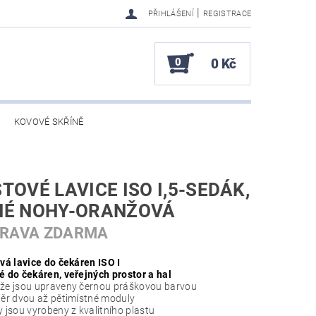
|
PŘIHLÁŠENÍ
REGISTRACE
0
0 Kč
KOVOVÉ SKŘÍNĚ
TOVÉ LAVICE ISO I,5-SEDÁK,
NÉ NOHY-ORANŽOVÁ
PRAVA ZDARMA
vá lavice do čekáren ISO I
 do čekáren, veřejných prostor a hal
e jsou upraveny černou práškovou barvou
ěr dvou až pětimístné moduly
 jsou vyrobeny z kvalitního plastu