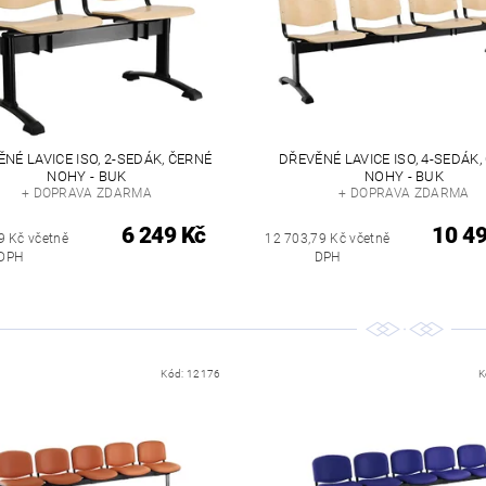
NÉ LAVICE ISO, 2-SEDÁK, ČERNÉ
DŘEVĚNÉ LAVICE ISO, 4-SEDÁK,
NOHY - BUK
NOHY - BUK
+ DOPRAVA ZDARMA
+ DOPRAVA ZDARMA
6 249 Kč
10 4
9 Kč včetně
12 703,79 Kč včetně
DPH
DPH
Kód:
12176
K