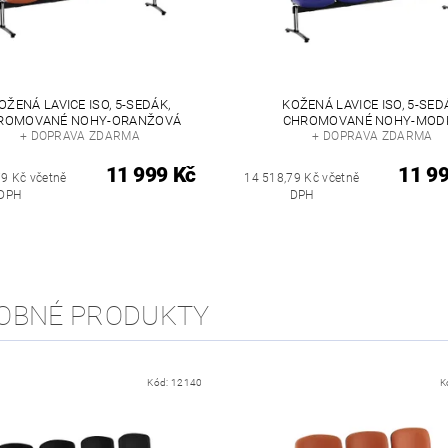
OŽENÁ LAVICE ISO, 5-SEDÁK,
KOŽENÁ LAVICE ISO, 5-SED
ROMOVANÉ NOHY-ORANŽOVÁ
CHROMOVANÉ NOHY-MOD
+ DOPRAVA ZDARMA
+ DOPRAVA ZDARMA
11 999 Kč
11 9
79 Kč včetně
14 518,79 Kč včetně
DPH
DPH
OBNÉ PRODUKTY
Kód:
12140
K