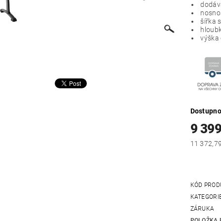
dodává
nosnos
šířka 
hloubk
výška 
Dostupno
9 399
KÓD PROD
KATEGORI
ZÁRUKA
POLOŽKA 