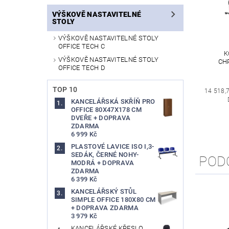
VÝŠKOVĚ NASTAVITELNÉ
STOLY
VÝŠKOVĚ NASTAVITELNÉ STOLY
OFFICE TECH C
K
VÝŠKOVĚ NASTAVITELNÉ STOLY
CH
OFFICE TECH D
TOP 10
14 518,
KANCELÁŘSKÁ SKŘÍŇ PRO
OFFICE 80X47X178 CM
DVEŘE + DOPRAVA
ZDARMA
6 999 Kč
PLASTOVÉ LAVICE ISO I,3-
SEDÁK, ČERNÉ NOHY-
POD
MODRÁ + DOPRAVA
ZDARMA
6 399 Kč
KANCELÁŘSKÝ STŮL
SIMPLE OFFICE 180X80 CM
+ DOPRAVA ZDARMA
3 979 Kč
KANCELÁŘSKÉ KŘESLO