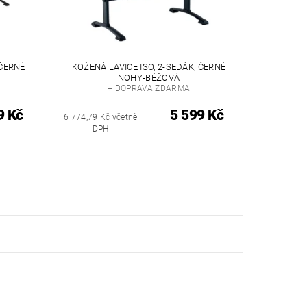
 ČERNÉ
KOŽENÁ LAVICE ISO, 2-SEDÁK, ČERNÉ
NOHY-BÉŽOVÁ
+ DOPRAVA ZDARMA
9 Kč
5 599 Kč
6 774,79 Kč včetně
DPH