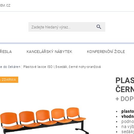
DEM.CZ
ŘESLA
KANCELÁŘSKÝ NÁBYTEK
KONFERENČNÍ ŽIDLE
 STOLY
ce do čekáren
Plastové lavice ISO I,5-sedák, černé nohy-oranžová
OBCHODNÍ PODMÍNKY
KONTAKTY
PLAS
A ZDARMA
ČER
+ DO
plasto
vhodné
podnož
na výb
sedáky