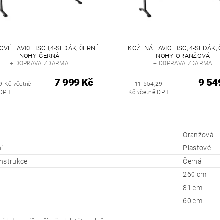
VÉ LAVICE ISO I,4-SEDÁK, ČERNÉ
KOŽENÁ LAVICE ISO, 4-SEDÁK,
NOHY-ČERNÁ
NOHY-ORANŽOVÁ
+ DOPRAVA ZDARMA
+ DOPRAVA ZDARMA
7 999 Kč
9 54
9 Kč včetně
11 554,29
DPH
Kč včetně DPH
Oranžová
í
Plastové
nstrukce
Černá
260 cm
81 cm
60 cm