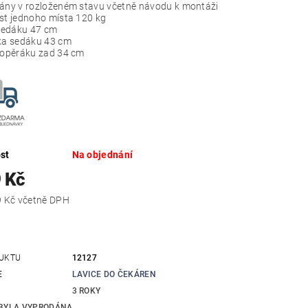
ny v rozloženém stavu včetně návodu k montáži
t jednoho místa 120 kg
sedáku 47 cm
a sedáku 43 cm
opěráku zad 34 cm
st
Na objednání
 Kč
11 372,79 Kč včetně DPH
UKTU
12127
E
LAVICE DO ČEKÁREN
3 ROKY
BYLA VYPRODÁNA...