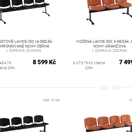
ASTOVÉ LAVICE ISO I,4-SEDÁK,
KOŽENÁ LAVICE ISO, 3-SEDÁK,
CHROMOVANÉ NOHY-ČERNÁ
NOHY-ORANŽOVÁ
+ DOPRAVA ZDARMA
+ DOPRAVA ZDARMA
8 599 Kč
7 49
 404,79
9 073,79 Kč včetně
četně DPH
DPH
Kód:
12124
K