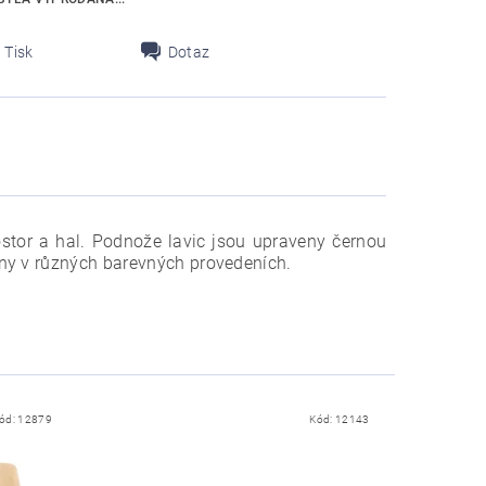
Tisk
Dotaz
rostor a hal. Podnože lavic jsou upraveny černou
ány v různých barevných provedeních.
ód:
12879
Kód:
12143