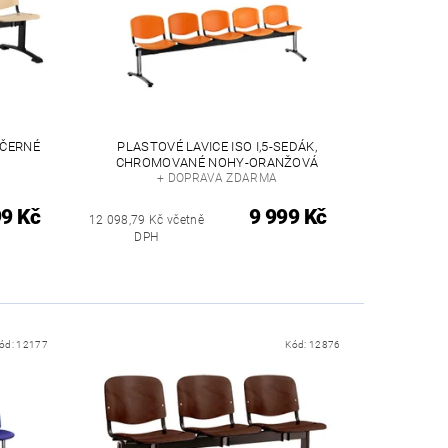
 ČERNÉ
PLASTOVÉ LAVICE ISO I,5-SEDÁK,
CHROMOVANÉ NOHY-ORANŽOVÁ
+ DOPRAVA ZDARMA
99 Kč
9 999 Kč
12 098,79 Kč včetně
DPH
ód:
12177
Kód:
12876