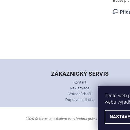
Buďte prvn
Přid
ZÁKAZNICKÝ SERVIS
Kontakt
Reklamace
Vrácení zboží
Tento web p
Doprava a platba
webu vyjadř
NASTAVE
2026 © kancelar-skladem.cz, všechna práva vyhrazena