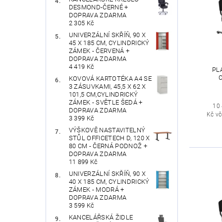
DESMOND-ČERNÉ +
DOPRAVA ZDARMA
2 305 Kč
UNIVERZÁLNÍ SKŘÍŇ, 90 X
45 X 185 CM, CYLINDRICKÝ
ZÁMEK - ČERVENÁ +
DOPRAVA ZDARMA
4 419 Kč
PL
KOVOVÁ KARTOTÉKA A4 SE
3 ZÁSUVKAMI, 45,5 X 62 X
101,5 CM,CYLINDRICKÝ
ZÁMEK - SVĚTLE ŠEDÁ +
10
DOPRAVA ZDARMA
Kč v
3 399 Kč
VÝŠKOVĚ NASTAVITELNÝ
STŮL OFFICETECH D, 120 X
80 CM - ČERNÁ PODNOŽ +
DOPRAVA ZDARMA
11 899 Kč
UNIVERZÁLNÍ SKŘÍŇ, 90 X
40 X 185 CM, CYLINDRICKÝ
ZÁMEK - MODRÁ +
DOPRAVA ZDARMA
3 599 Kč
KANCELÁŘSKÁ ŽIDLE