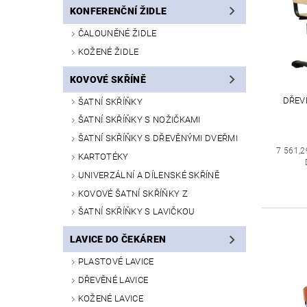
KONFERENČNÍ ŽIDLE
ČALOUNĚNÉ ŽIDLE
KOŽENÉ ŽIDLE
KOVOVÉ SKŘÍNĚ
DŘEVĚ
ŠATNÍ SKŘÍŇKY
ŠATNÍ SKŘÍŇKY S NOŽIČKAMI
ŠATNÍ SKŘÍŇKY S DŘEVĚNÝMI DVEŘMI
7 561,2
KARTOTÉKY
UNIVERZÁLNÍ A DÍLENSKÉ SKŘÍNĚ
KOVOVÉ ŠATNÍ SKŘÍŇKY Z
ŠATNÍ SKŘÍŇKY S LAVIČKOU
LAVICE DO ČEKÁREN
PLASTOVÉ LAVICE
DŘEVĚNÉ LAVICE
KOŽENÉ LAVICE