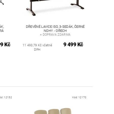
ÁK,
DŘEVĚNÉ LAVICE ISO, 3-SEDÁK, ČERNÉ
RÁ
NOHY - OŘECH
+ DOPRAVA ZDARMA
99 Kč
9 499 Kč
11 493,79 Kč včetně
DPH
ód:
12152
Kód:
12170