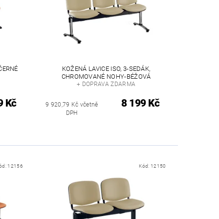
 ČERNÉ
KOŽENÁ LAVICE ISO, 3-SEDÁK,
CHROMOVANÉ NOHY-BÉŽOVÁ
+ DOPRAVA ZDARMA
9 Kč
8 199 Kč
9 920,79 Kč včetně
DPH
ód:
12156
Kód:
12150