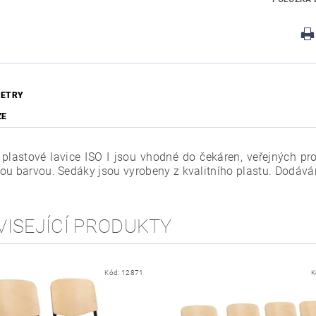
ETRY
ZE
í plastové lavice ISO I jsou vhodné do čekáren, veřejných p
ou barvou. Sedáky jsou vyrobeny z kvalitního plastu. Dodáv
VISEJÍCÍ PRODUKTY
Kód:
12871
K