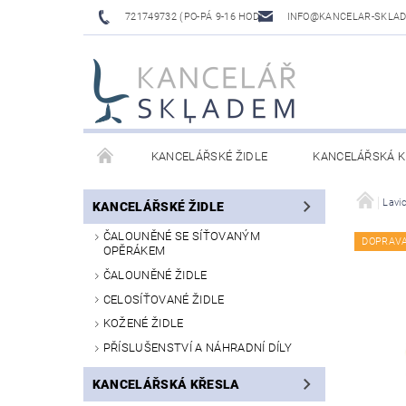
721749732 (PO-PÁ 9-16 HOD)
INFO@KANCELAR-SKLA
KANCELÁŘSKÉ ŽIDLE
KANCELÁŘSKÁ K
LAVICE DO ČEKÁREN
VÝŠKOVĚ NASTAVITELNÉ
Lavi
KANCELÁŘSKÉ ŽIDLE
ČALOUNĚNÉ SE SÍŤOVANÝM
DOPRAV
OPĚRÁKEM
ČALOUNĚNÉ ŽIDLE
CELOSÍŤOVANÉ ŽIDLE
KOŽENÉ ŽIDLE
PŘÍSLUŠENSTVÍ A NÁHRADNÍ DÍLY
KANCELÁŘSKÁ KŘESLA