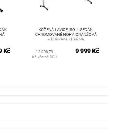
DÁK,
KOŽENÁ LAVICE ISO, 4-SEDÁK,
NÁ
CHROMOVANÉ NOHY-ORANŽOVÁ
+ DOPRAVA ZDARMA
9 Kč
9 999 Kč
12 098,79
Kč včetně DPH