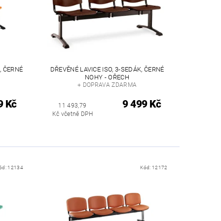
, ČERNÉ
DŘEVĚNÉ LAVICE ISO, 3-SEDÁK, ČERNÉ
NOHY - OŘECH
+ DOPRAVA ZDARMA
9 Kč
9 499 Kč
11 493,79
Kč včetně DPH
ód:
12134
Kód:
12172