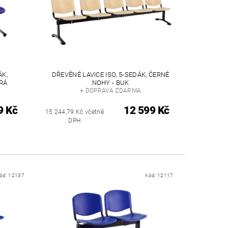
ÁK,
DŘEVĚNÉ LAVICE ISO, 5-SEDÁK, ČERNÉ
RÁ
NOHY - BUK
+ DOPRAVA ZDARMA
9 Kč
12 599 Kč
15 244,79 Kč včetně
DPH
ód:
12137
Kód:
12117