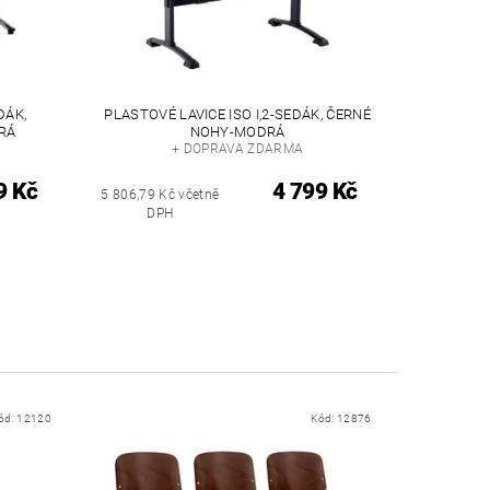
DÁK,
PLASTOVÉ LAVICE ISO I,2-SEDÁK, ČERNÉ
RÁ
NOHY-MODRÁ
+ DOPRAVA ZDARMA
9 Kč
4 799 Kč
5 806,79 Kč včetně
DPH
ód:
12120
Kód:
12876