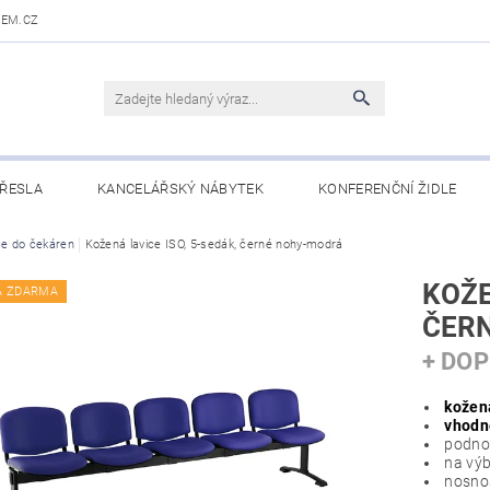
DEM.CZ
ŘESLA
KANCELÁŘSKÝ NÁBYTEK
KONFERENČNÍ ŽIDLE
 STOLY
ce do čekáren
Kožená lavice ISO, 5-sedák, černé nohy-modrá
OBCHODNÍ PODMÍNKY
KONTAKTY
KOŽE
A ZDARMA
ČER
+ DO
kožen
vhodné
podnož
na výb
nosnos