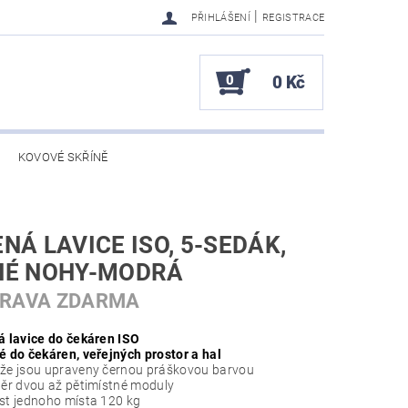
|
PŘIHLÁŠENÍ
REGISTRACE
0
0 Kč
KOVOVÉ SKŘÍNĚ
NÁ LAVICE ISO, 5-SEDÁK,
NÉ NOHY-MODRÁ
PRAVA ZDARMA
á lavice do čekáren ISO
 do čekáren, veřejných prostor a hal
e jsou upraveny černou práškovou barvou
ěr dvou až pětimístné moduly
t jednoho místa 120 kg