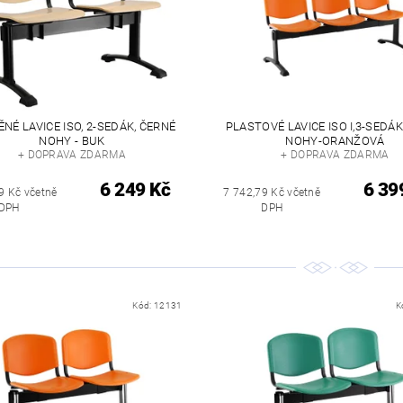
NÉ LAVICE ISO, 2-SEDÁK, ČERNÉ
PLASTOVÉ LAVICE ISO I,3-SEDÁK
NOHY - BUK
NOHY-ORANŽOVÁ
+ DOPRAVA ZDARMA
+ DOPRAVA ZDARMA
6 249 Kč
6 39
9 Kč včetně
7 742,79 Kč včetně
DPH
DPH
Kód:
12131
K