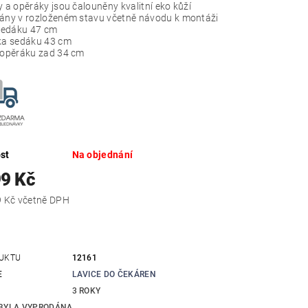
 a opěráky jsou čalouněny kvalitní eko kůží
ny v rozloženém stavu včetně návodu k montáži
sedáku 47 cm
a sedáku 43 cm
opěráku zad 34 cm
st
Na objednání
99 Kč
13 913,79 Kč včetně DPH
UKTU
12161
E
LAVICE DO ČEKÁREN
3 ROKY
BYLA VYPRODÁNA...