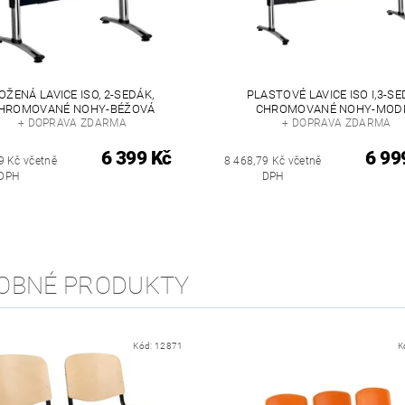
OŽENÁ LAVICE ISO, 2-SEDÁK,
PLASTOVÉ LAVICE ISO I,3-SE
HROMOVANÉ NOHY-BÉŽOVÁ
CHROMOVANÉ NOHY-MOD
+ DOPRAVA ZDARMA
+ DOPRAVA ZDARMA
6 399 Kč
6 99
9 Kč včetně
8 468,79 Kč včetně
DPH
DPH
OBNÉ PRODUKTY
Kód:
12871
K