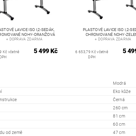
ASTOVÉ LAVICE ISO I,2-SEDÁK,
PLASTOVÉ LAVICE ISO I,2-SE
ROMOVANÉ NOHY-ORANŽOVÁ
CHROMOVANÉ NOHY-ZELE
+ DOPRAVA ZDARMA
+ DOPRAVA ZDARMA
5 499 Kč
5 49
9 Kč včetně
6 653,79 Kč včetně
DPH
DPH
Modrá
í
Eko kůže
nstrukce
Černá
260 cm
81 cm
60 cm
du od země
47 cm