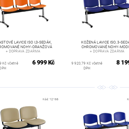
ASTOVÉ LAVICE ISO I,3-SEDÁK,
KOŽENÁ LAVICE ISO, 3-SED
ROMOVANÉ NOHY-ORANŽOVÁ
CHROMOVANÉ NOHY-MOD
+ DOPRAVA ZDARMA
+ DOPRAVA ZDARMA
6 999 Kč
8 19
9 Kč včetně
9 920,79 Kč včetně
DPH
DPH
Kód:
12166
K