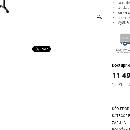
sedáky
dodává
šířka 
hloubk
výška 
Dostupno
11 4
KÓD PROD
KATEGORI
ZÁRUKA
POLOŽKA 