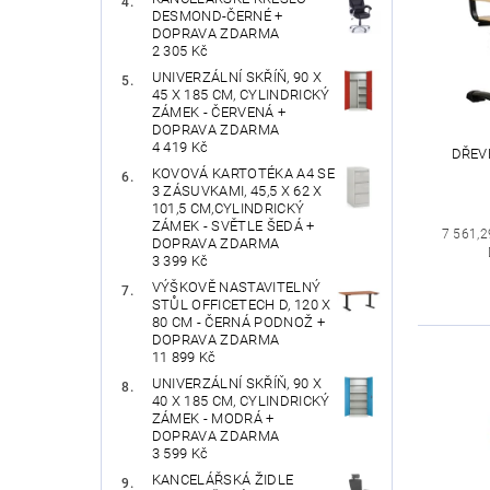
DESMOND-ČERNÉ +
DOPRAVA ZDARMA
2 305 Kč
UNIVERZÁLNÍ SKŘÍŇ, 90 X
45 X 185 CM, CYLINDRICKÝ
ZÁMEK - ČERVENÁ +
DOPRAVA ZDARMA
4 419 Kč
DŘEVĚ
KOVOVÁ KARTOTÉKA A4 SE
3 ZÁSUVKAMI, 45,5 X 62 X
101,5 CM,CYLINDRICKÝ
ZÁMEK - SVĚTLE ŠEDÁ +
7 561,2
DOPRAVA ZDARMA
3 399 Kč
VÝŠKOVĚ NASTAVITELNÝ
STŮL OFFICETECH D, 120 X
80 CM - ČERNÁ PODNOŽ +
DOPRAVA ZDARMA
11 899 Kč
UNIVERZÁLNÍ SKŘÍŇ, 90 X
40 X 185 CM, CYLINDRICKÝ
ZÁMEK - MODRÁ +
DOPRAVA ZDARMA
3 599 Kč
KANCELÁŘSKÁ ŽIDLE