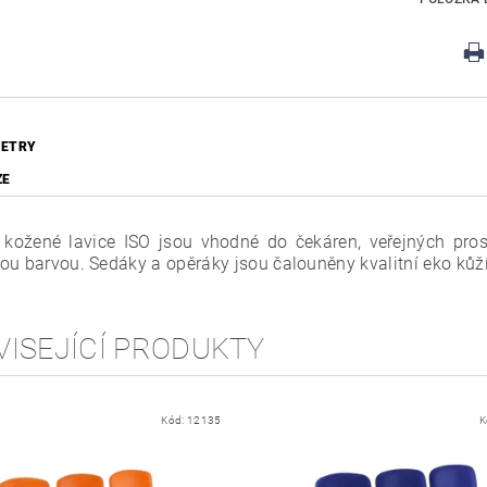
ETRY
ZE
í kožené lavice ISO jsou vhodné do čekáren, veřejných pro
ou barvou. Sedáky a opěráky jsou čalouněny kvalitní eko kůž
VISEJÍCÍ PRODUKTY
Kód:
12135
K