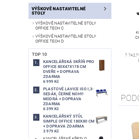
VÝŠKOVĚ NASTAVITELNÉ
STOLY
VÝŠKOVĚ NASTAVITELNÉ STOLY
OFFICE TECH C
K
VÝŠKOVĚ NASTAVITELNÉ STOLY
C
OFFICE TECH D
TOP 10
7 742,7
KANCELÁŘSKÁ SKŘÍŇ PRO
OFFICE 80X47X178 CM
DVEŘE + DOPRAVA
ZDARMA
6 999 Kč
PLASTOVÉ LAVICE ISO I,3-
SEDÁK, ČERNÉ NOHY-
POD
MODRÁ + DOPRAVA
ZDARMA
6 399 Kč
KANCELÁŘSKÝ STŮL
SIMPLE OFFICE 180X80 CM
+ DOPRAVA ZDARMA
3 979 Kč
KANCELÁŘSKÉ KŘESLO