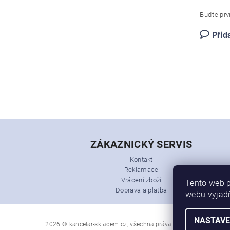
Buďte prvn
Přid
ZÁKAZNICKÝ SERVIS
Kontakt
Reklamace
Vrácení zboží
Tento web p
Doprava a platba
webu vyjadř
NASTAVE
2026 © kancelar-skladem.cz, všechna práva vyhrazena