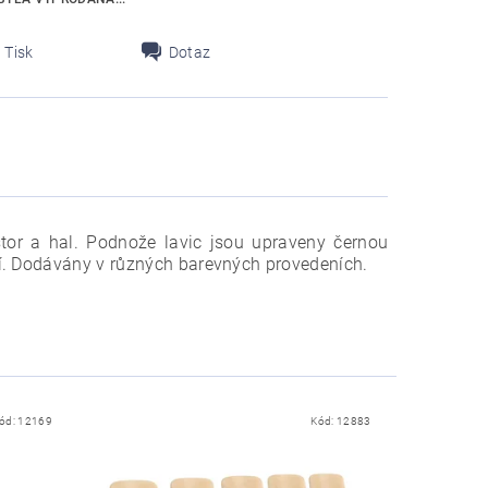
Tisk
Dotaz
stor a hal. Podnože lavic jsou upraveny černou
í. Dodávány v různých barevných provedeních.
ód:
12169
Kód:
12883