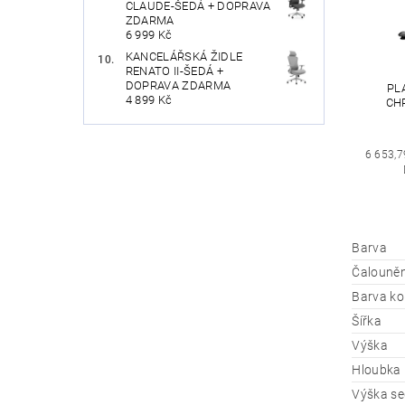
CLAUDE-ŠEDÁ + DOPRAVA
ZDARMA
6 999 Kč
KANCELÁŘSKÁ ŽIDLE
RENATO II-ŠEDÁ +
DOPRAVA ZDARMA
PL
4 899 Kč
CH
6 653,7
Barva
Čalouněn
Barva ko
Šířka
Výška
Hloubka
Výška se