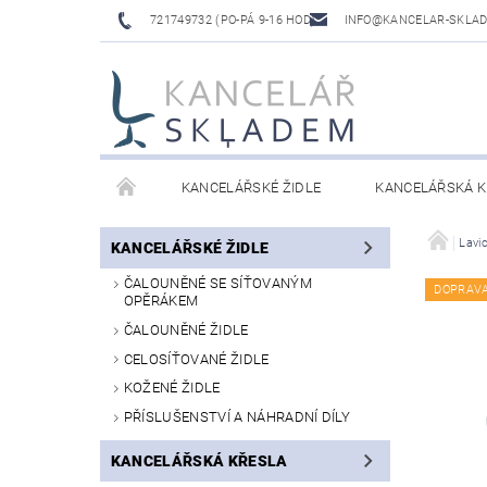
721749732 (PO-PÁ 9-16 HOD)
INFO@KANCELAR-SKLA
KANCELÁŘSKÉ ŽIDLE
KANCELÁŘSKÁ K
LAVICE DO ČEKÁREN
VÝŠKOVĚ NASTAVITELNÉ
Lavi
KANCELÁŘSKÉ ŽIDLE
ČALOUNĚNÉ SE SÍŤOVANÝM
DOPRAV
OPĚRÁKEM
ČALOUNĚNÉ ŽIDLE
CELOSÍŤOVANÉ ŽIDLE
KOŽENÉ ŽIDLE
PŘÍSLUŠENSTVÍ A NÁHRADNÍ DÍLY
KANCELÁŘSKÁ KŘESLA