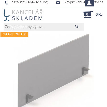
721749732 (PO-PÁ 9-16 HOD)
INFO@KANCELAR-SKLADEM.CZ
0
0 Kč
DOPRAVA ZDARMA