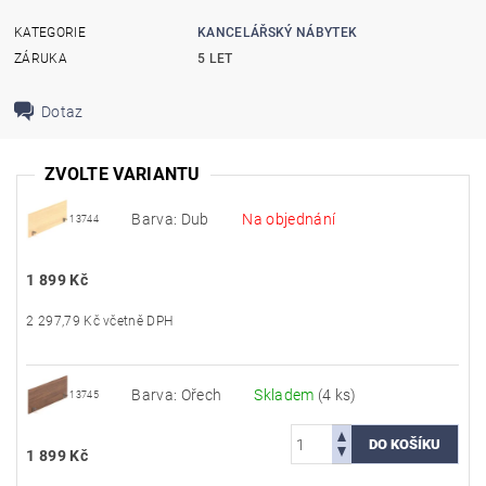
KATEGORIE
KANCELÁŘSKÝ NÁBYTEK
ZÁRUKA
5 LET
Dotaz
ZVOLTE VARIANTU
Barva: Dub
Na objednání
13744
1 899 Kč
2 297,79 Kč včetně DPH
Barva: Ořech
Skladem
(4 ks)
13745
1 899 Kč