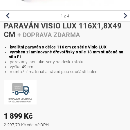
1
z 4
PARAVÁN VISIO LUX 116X1,8X49
CM
+ DOPRAVA ZDARMA
kvalitní paraván o délce 116 cm ze série Visio LUX
vyroben z laminované dřevotřísky o síle 18 mm stlačené na
sílu E1
paravány jsou ukotveny na desku stolu
výška 49 cm
montážní materiál a návod jsou součástí balení
1 899 Kč
2 297,79 Kč včetně DPH