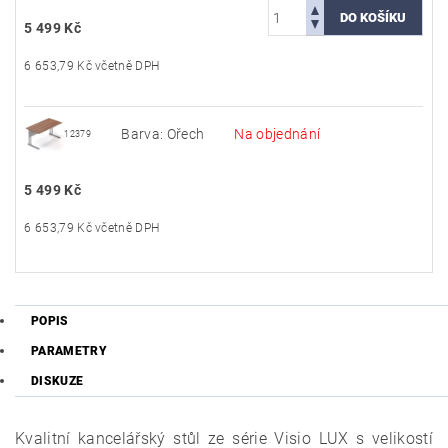
5 499 Kč
6 653,79 Kč včetně DPH
Barva: Ořech
Na objednání
12379
5 499 Kč
6 653,79 Kč včetně DPH
POPIS
PARAMETRY
DISKUZE
Kvalitní kancelářský stůl ze série Visio LUX s velikostí