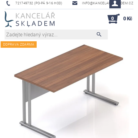
721749732 (PO-PÁ 9-16 HOD)
INFO@KANCELAR-SKLADEM.CZ
0
0 Kč
DOPRAVA ZDARMA