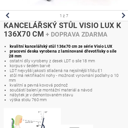
1
z 7
KANCELÁŘSKÝ STŮL VISIO LUX K
136X70 CM
+ DOPRAVA ZDARMA
kvalitní kancelářský stůl 136x70 cm ze série Visio LUX
pracovní deska vyrobena z laminované dřevotřísky o síle
28 mm
ostatní díly vyrobeny z desek LDT o síle 18 mm
korpus v šedém barvě
LDT nejvyšší jakosti stlačená na nejsilnější třídu E1
stůl má rektifikační nohy - možnost vyrovnání podlahy o 10
mm
kvalitní a pevná kovová podnož
součástí balení je montážní materiál a návod
nábytek je v demontovaném stavu
výška stolu 760 mm