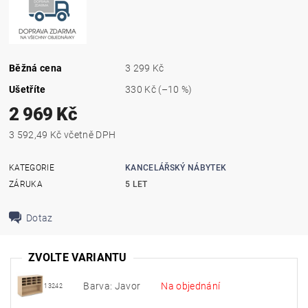
Běžná cena
3 299 Kč
Ušetříte
330 Kč
(–10 %)
2 969 Kč
3 592,49 Kč včetně DPH
KATEGORIE
KANCELÁŘSKÝ NÁBYTEK
ZÁRUKA
5 LET
Dotaz
ZVOLTE VARIANTU
Barva: Javor
Na objednání
13242