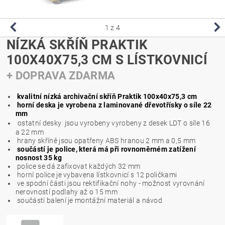
1
z 4
NÍZKÁ SKŘÍŇ PRAKTIK
100X40X75,3 CM S LÍSTKOVNICÍ
+ DOPRAVA ZDARMA
kvalitní nízká archivační skříň Praktik 100x40x75,3 cm
horní deska je vyrobena z laminované dřevotřísky o síle 22
mm
ostatní desky jsou vyrobeny vyrobeny z desek LDT o síle 16
a 22 mm
hrany skříně jsou opatřeny ABS hranou 2 mm a 0,5 mm
součástí je police, která má při rovnoměrném zatížení
nosnost 35 kg
police se dá zafixovat každých 32 mm
horní police je vybavena lístkovnicí s 12 poličkami
ve spodní části jsou rektifikační nohy - možnost vyrovnání
nerovností podlahy až o 15 mm
součástí balení je montážní materiál a návod