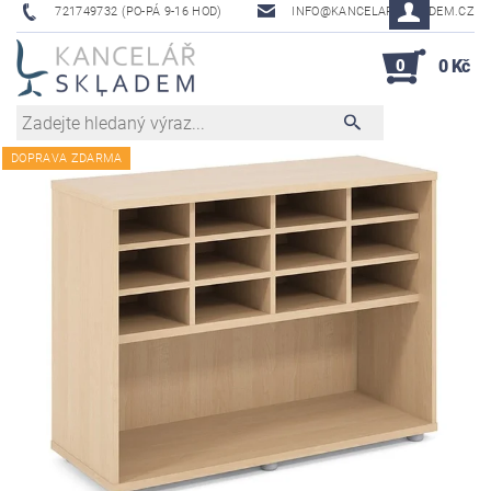
721749732 (PO-PÁ 9-16 HOD)
INFO@KANCELAR-SKLADEM.CZ
0
0 Kč
DOPRAVA ZDARMA