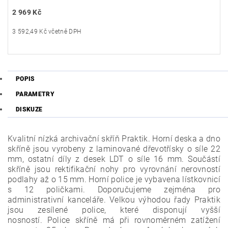
2 969 Kč
3 592,49 Kč včetně DPH
POPIS
PARAMETRY
DISKUZE
Kvalitní nízká archivační skříň Praktik. Horní deska a dno
skříně jsou vyrobeny z laminované dřevotřísky o síle 22
mm, ostatní díly z desek LDT o síle 16 mm. Součástí
skříně jsou rektifikační nohy pro vyrovnání nerovností
podlahy až o 15 mm. Horní police je vybavena lístkovnicí
s 12 poličkami. D
oporučujeme zejména
pro
administrativní kanceláře
. Velkou výhodou řady Praktik
jsou zesílené police, které disponují vyšší
nosností.
Police skříně má při rovnoměrném zatížení