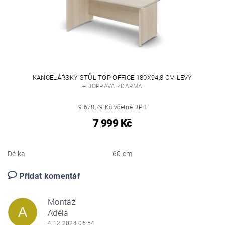
KANCELÁŘSKÝ STŮL TOP OFFICE 180X94,8 CM LEVÝ
+ DOPRAVA ZDARMA
9 678,79 Kč včetně DPH
7 999 Kč
Délka
60 cm
Přidat komentář
Montáž
A
Adéla
4.12.2024 06:54