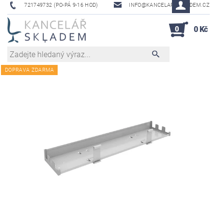
721749732 (PO-PÁ 9-16 HOD)
INFO@KANCELAR-SKLADEM.CZ
0
0 Kč
DOPRAVA ZDARMA