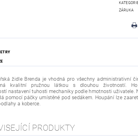
KATEGORI
ZÁRUKA
ETRY
ZE
řská židle Brenda je vhodná pro všechny administrativní č
ěná kvalitní pružnou látkou s dlouhou životností. 
stí nastavení tuhosti mechaniky podle hmotnosti uživatele. Na
dá pomocí páčky umístěné pod sedákem. Houpání lze zaareto
odlahy a koberce.
VISEJÍCÍ PRODUKTY