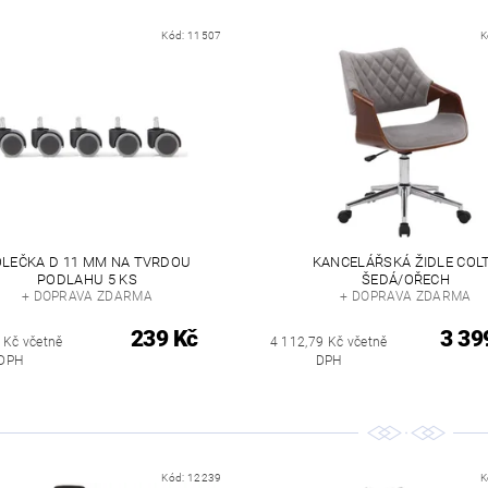
Kód:
11507
K
LEČKA D 11 MM NA TVRDOU
KANCELÁŘSKÁ ŽIDLE COLT
PODLAHU 5 KS
ŠEDÁ/OŘECH
+ DOPRAVA ZDARMA
+ DOPRAVA ZDARMA
239 Kč
3 39
 Kč včetně
4 112,79 Kč včetně
DPH
DPH
Kód:
12239
K