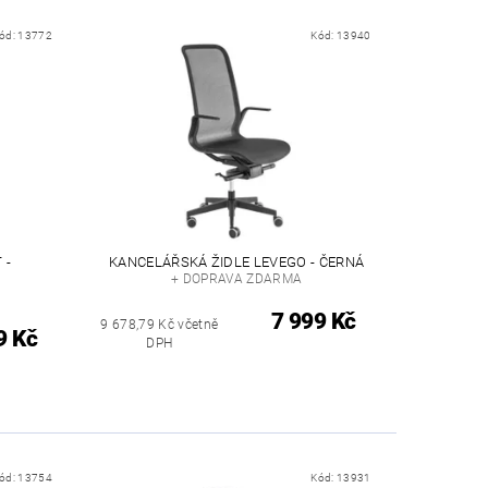
ód:
13772
Kód:
13940
 -
KANCELÁŘSKÁ ŽIDLE LEVEGO - ČERNÁ
+ DOPRAVA ZDARMA
7 999 Kč
9 678,79 Kč včetně
9 Kč
DPH
ód:
13754
Kód:
13931