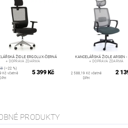
LÁŘSKÁ ŽIDLE ERGOLUX-ČERNÁ
KANCELÁŘSKÁ ŽIDLE ARSEN -
+ DOPRAVA ZDARMA
+ DOPRAVA ZDARMA
Kč
(–22 %)
5 399 Kč
2 13
9 Kč včetně
2 588,19 Kč včetně
DPH
DPH
OBNÉ PRODUKTY