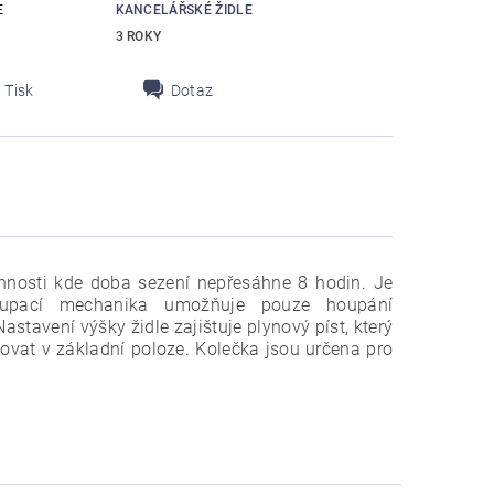
E
KANCELÁŘSKÉ ŽIDLE
3 ROKY
Tisk
Dotaz
innosti kde doba sezení nepřesáhne 8 hodin. Je
Houpací mechanika umožňuje pouze houpání
stavení výšky židle zajištuje plynový píst, který
vat v základní poloze. Kolečka jsou určena pro