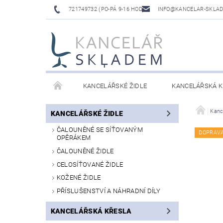
721749732 (PO-PÁ 9-16 HOD)
INFO@KANCELAR-SKLA
KANCELÁŘSKÉ ŽIDLE
KANCELÁŘSKÁ K
LAVICE DO ČEKÁREN
VÝŠKOVĚ NASTAVITELNÉ
Kanc
KANCELÁŘSKÉ ŽIDLE
ČALOUNĚNÉ SE SÍŤOVANÝM
DOPRAV
OPĚRÁKEM
ČALOUNĚNÉ ŽIDLE
CELOSÍŤOVANÉ ŽIDLE
KOŽENÉ ŽIDLE
PŘÍSLUŠENSTVÍ A NÁHRADNÍ DÍLY
KANCELÁŘSKÁ KŘESLA