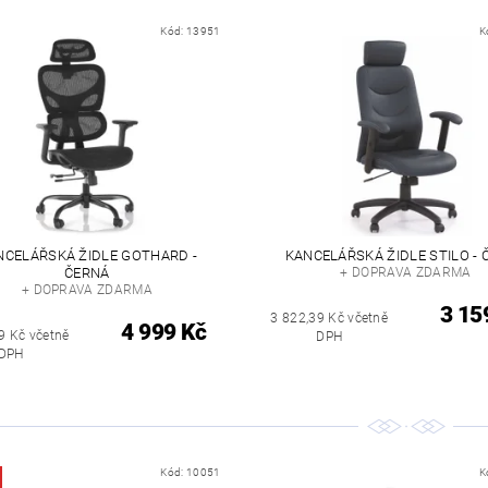
Kód:
13951
K
NCELÁŘSKÁ ŽIDLE GOTHARD -
KANCELÁŘSKÁ ŽIDLE STILO - 
ČERNÁ
+ DOPRAVA ZDARMA
+ DOPRAVA ZDARMA
3 15
3 822,39 Kč včetně
4 999 Kč
9 Kč včetně
DPH
DPH
Kód:
10051
K