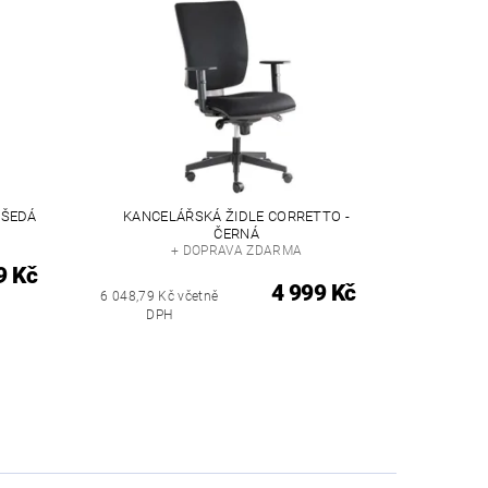
 ŠEDÁ
KANCELÁŘSKÁ ŽIDLE CORRETTO -
ČERNÁ
+ DOPRAVA ZDARMA
9 Kč
4 999 Kč
6 048,79 Kč včetně
DPH