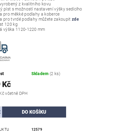
 vyrobený z kvalitního kovu
ý píst s možností nastavení výšky sedícího
a pro měkké podlahy a koberce
a pro tvrdé podlahy můžete zakoupit
zde
t 120 kg
vá výška 1120-1220 mm
st
Skladem
(2 ks)
 Kč
3 144,79 Kč včetně DPH
UKTU
12579