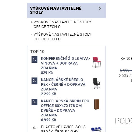
VÝŠKOVĚ NASTAVITELNÉ
STOLY
VÝŠKOVĚ NASTAVITELNÉ STOLY
OFFICE TECH C
VÝŠKOVĚ NASTAVITELNÉ STOLY
OFFICE TECH D
TOP 10
KANCE
KONFERENČNÍ ŽIDLE VIVA-
VÍNOVÁ + DOPRAVA
ZDARMA
6 999 
829 Kč
6 532,7
KANCELÁŘSKÉ KŘESLO
REX - ČERNÉ + DOPRAVA
ZDARMA
2 299 Kč
KANCELÁŘSKÁ SKŘÍŇ PRO
OFFICE 80X47X178 CM
DVEŘE + DOPRAVA
ZDARMA
POD
6 999 Kč
PLASTOVÉ LAVICE ISO I,3-
SEDÁK, ČERNÉ NOHY-