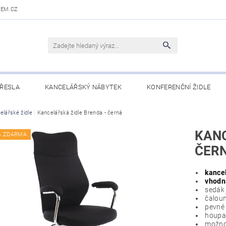
DEM.CZ
ŘESLA
KANCELÁŘSKÝ NÁBYTEK
KONFERENČNÍ ŽIDLE
 STOLY
elářské židle
Kancelářská židle Brenda - černá
OBCHODNÍ PODMÍNKY
KONTAKTY
KANC
A ZDARMA
ČER
kance
vhodná
sedák 
čaloun
pevné 
houpac
možnos