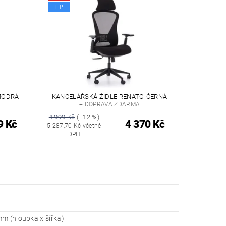
TIP
MODRÁ
KANCELÁŘSKÁ ŽIDLE RENATO-ČERNÁ
+ DOPRAVA ZDARMA
4 999 Kč
(–12 %)
9 Kč
4 370 Kč
5 287,70 Kč včetně
DPH
m (hloubka x šířka)