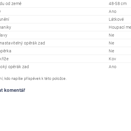
du od země
48-58 cm
y
Ano
unění
Látkové
haniky
Houpací me
lavy
Ne
nastavitelný opěrák zad
Ne
opěrka
Ne
kříže
Kov
soký opěrák zad
Ano
í, kdo napíše příspěvek k této položce.
at komentář