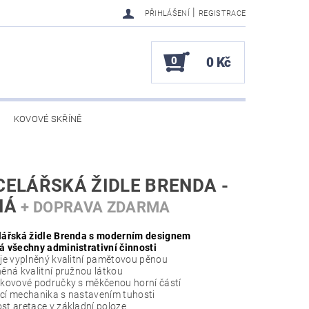
|
PŘIHLÁŠENÍ
REGISTRACE
0
0 Kč
KOVOVÉ SKŘÍNĚ
ELÁŘSKÁ ŽIDLE BRENDA -
NÁ
+ DOPRAVA ZDARMA
lářská židle Brenda s moderním designem
 všechny administrativní činnosti
je vyplněný kvalitní pamětovou pěnou
ěná kvalitní pružnou látkou
kovové područky s měkčenou horní částí
í mechanika s nastavením tuhosti
t aretace v základní poloze