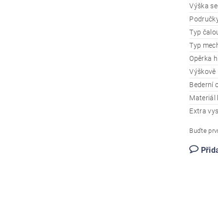
Výška se
Područk
Typ čalo
Typ mec
Opěrka h
Výškově 
Bederní 
Materiál 
Extra vy
Buďte prvn
Přid