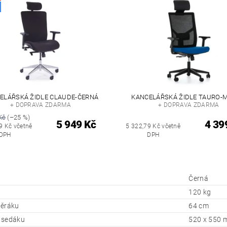
ELÁŘSKÁ ŽIDLE CLAUDE-ČERNÁ
KANCELÁŘSKÁ ŽIDLE TAURO-
+ DOPRAVA ZDARMA
+ DOPRAVA ZDARMA
Kč
(–25 %)
5 949 Kč
4 39
9 Kč včetně
5 322,79 Kč včetně
DPH
DPH
Černá
120 kg
pěráku
64 cm
 sedáku
520 x 550 m