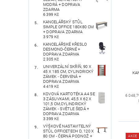
MODRÁ + DOPRAVA
ZDARMA
6 399 Kč
KANCELÁŘSKÝ STŮL
SIMPLE OFFICE 180X80 CM
+ DOPRAVA ZDARMA
3 979 Kč
KANCELÁŘSKÉ KŘESLO
DESMOND-ČERNÉ +
DOPRAVA ZDARMA
2 305 Kč
UNIVERZÁLNÍ SKŘÍŇ, 90 X
45 X 185 CM, CYLINDRICKÝ
KA
ZÁMEK - ČERVENÁ +
DOPRAVA ZDARMA
4 419 Kč
KOVOVÁ KARTOTÉKA A4 SE
6 048,7
3 ZÁSUVKAMI, 45,5 X 62 X
101,5 CM,CYLINDRICKÝ
ZÁMEK - SVĚTLE ŠEDÁ +
DOPRAVA ZDARMA
3 399 Kč
VÝŠKOVĚ NASTAVITELNÝ
STŮL OFFICETECH D, 120 X
80 CM - ČERNÁ PODNOŽ +
AKCE