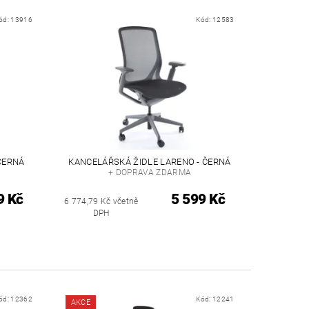
ód:
13916
Kód:
12583
ČERNÁ
KANCELÁŘSKÁ ŽIDLE LARENO - ČERNÁ
+ DOPRAVA ZDARMA
9 Kč
5 599 Kč
6 774,79 Kč včetně
DPH
ód:
12362
Kód:
12241
AKCE