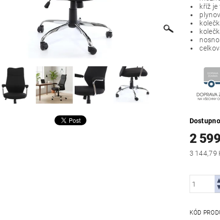
kříž je
plynov
kolečk
kolečk
nosnos
celko
Dostupno
2 599
KÓD PROD