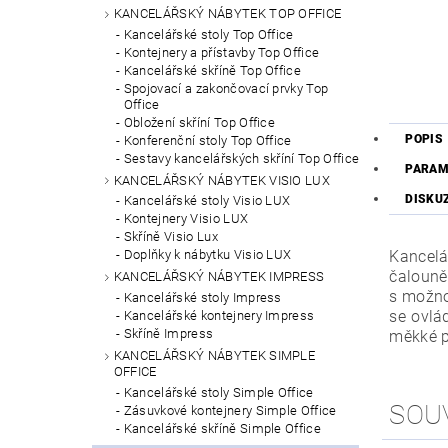
KANCELÁŘSKÝ NÁBYTEK TOP OFFICE
Kancelářské stoly Top Office
Kontejnery a přístavby Top Office
Kancelářské skříně Top Office
Spojovací a zakončovací prvky Top
Office
Obložení skříní Top Office
POPIS
Konferenční stoly Top Office
Sestavy kancelářských skříní Top Office
PARAM
KANCELÁŘSKÝ NÁBYTEK VISIO LUX
DISKU
Kancelářské stoly Visio LUX
Kontejnery Visio LUX
Skříně Visio Lux
Kancelá
Doplňky k nábytku Visio LUX
čaloun
KANCELÁŘSKÝ NÁBYTEK IMPRESS
s možno
Kancelářské stoly Impress
se ovlá
Kancelářské kontejnery Impress
Skříně Impress
měkké p
KANCELÁŘSKÝ NÁBYTEK SIMPLE
OFFICE
Kancelářské stoly Simple Office
SOU
Zásuvkové kontejnery Simple Office
Kancelářské skříně Simple Office