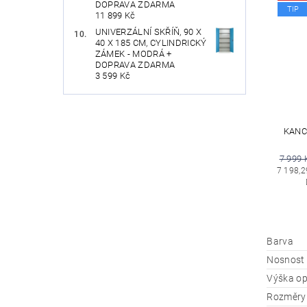
DOPRAVA ZDARMA
TIP
11 899 Kč
UNIVERZÁLNÍ SKŘÍŇ, 90 X
40 X 185 CM, CYLINDRICKÝ
ZÁMEK - MODRÁ +
DOPRAVA ZDARMA
3 599 Kč
KANC
7 999 
7 198,2
Barva
Nosnost
Výška o
Rozměry