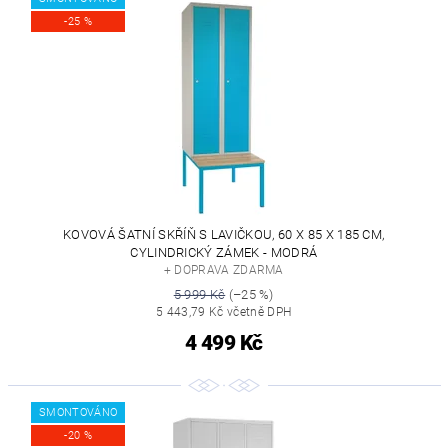
-25 %
KOVOVÁ ŠATNÍ SKŘÍŇ S LAVIČKOU, 60 X 85 X 185 CM,
CYLINDRICKÝ ZÁMEK - MODRÁ
+ DOPRAVA ZDARMA
5 999 Kč
(–25 %)
5 443,79 Kč včetně DPH
4 499 Kč
SMONTOVÁNO
-20 %