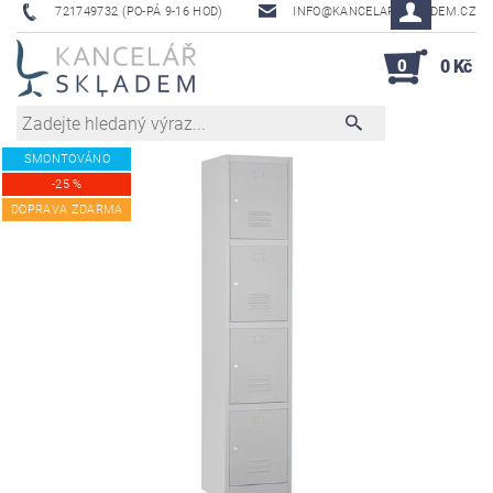
721749732 (PO-PÁ 9-16 HOD)
INFO@KANCELAR-SKLADEM.CZ
0
0 Kč
SMONTOVÁNO
-25 %
DOPRAVA ZDARMA