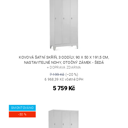
KOVOVÁ ŠATNÍ SKŘÍŇ, 3 ODDÍLY, 90 X 50 X 191,5 CM,
NASTAVITELNÉ NOHY, OTOČNÝ ZÁMEK - ŠEDÁ
+ DOPRAVA ZDARMA
7 199 Kč
(–20 %)
6 968,39 Kč včetně DPH
5 759 Kč
SMONTOVÁNO
-30 %