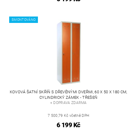
SMONTOVÁNO
KOVOVÁ ŠATNÍ SKŘÍŇ S DŘEVĚNÝMI DVEŘMI, 60 X 50 X 180 CM,
CYLINDRICKÝ ZÁMEK - TŘEŠEŇ
+ DOPRAVA ZDARMA
7 500,79 Kč včetně DPH
6 199 Kč