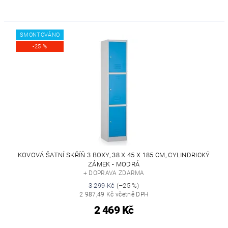
SMONTOVÁNO
-25 %
KOVOVÁ ŠATNÍ SKŘÍŇ 3 BOXY, 38 X 45 X 185 CM, CYLINDRICKÝ
ZÁMEK - MODRÁ
+ DOPRAVA ZDARMA
3 299 Kč
(–25 %)
2 987,49 Kč včetně DPH
2 469 Kč