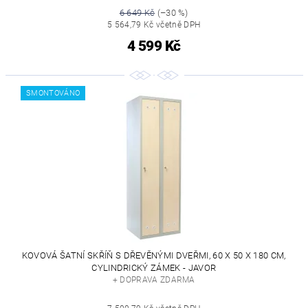
6 649 Kč
(–30 %)
5 564,79 Kč včetně DPH
4 599 Kč
SMONTOVÁNO
KOVOVÁ ŠATNÍ SKŘÍŇ S DŘEVĚNÝMI DVEŘMI, 60 X 50 X 180 CM,
CYLINDRICKÝ ZÁMEK - JAVOR
+ DOPRAVA ZDARMA