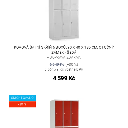
KOVOVÁ ŠATNÍ SKŘÍŇ 6 BOXŮ, 90 X 40 X 185 CM, OTOČNÝ
ZÁMEK - ŠEDÁ
+ DOPRAVA ZDARMA
6 649 Kč
(–30 %)
5 564,79 Kč včetně DPH
4 599 Kč
SMONTOVÁNO
-20 %