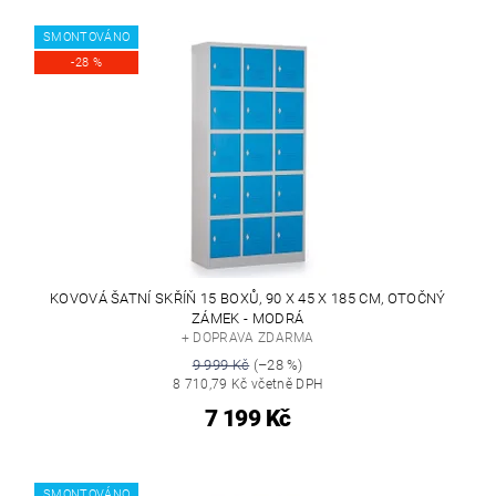
SMONTOVÁNO
-28 %
KOVOVÁ ŠATNÍ SKŘÍŇ 15 BOXŮ, 90 X 45 X 185 CM, OTOČNÝ
ZÁMEK - MODRÁ
+ DOPRAVA ZDARMA
9 999 Kč
(–28 %)
8 710,79 Kč včetně DPH
7 199 Kč
SMONTOVÁNO