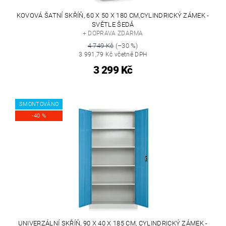
KOVOVÁ ŠATNÍ SKŘÍŇ, 60 X 50 X 180 CM,CYLINDRICKÝ ZÁMEK -
SVĚTLE ŠEDÁ
+ DOPRAVA ZDARMA
4 749 Kč
(–30 %)
3 991,79 Kč včetně DPH
3 299 Kč
SMONTOVÁNO
-40 %
UNIVERZÁLNÍ SKŘÍŇ, 90 X 40 X 185 CM, CYLINDRICKÝ ZÁMEK -