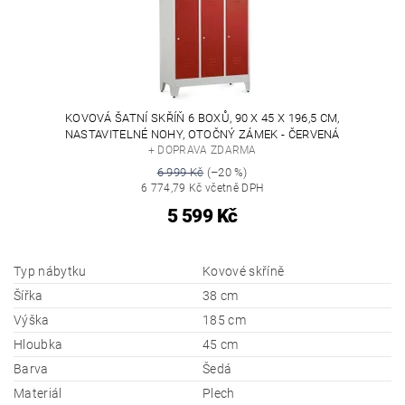
KOVOVÁ ŠATNÍ SKŘÍŇ 6 BOXŮ, 90 X 45 X 196,5 CM,
NASTAVITELNÉ NOHY, OTOČNÝ ZÁMEK - ČERVENÁ
+ DOPRAVA ZDARMA
6 999 Kč
(–20 %)
6 774,79 Kč včetně DPH
5 599 Kč
Typ nábytku
Kovové skříně
Šířka
38 cm
Výška
185 cm
Hloubka
45 cm
Barva
Šedá
Materiál
Plech