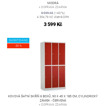
MODRÁ
+ DOPRAVA ZDARMA
5 999 Kč
(–40 %)
4 354,79 Kč včetně DPH
3 599 Kč
SMONTOVÁNO
-30 %
KOVOVÁ ŠATNÍ SKŘÍŇ 6 BOXŮ, 90 X 45 X 185 CM, CYLINDRICKÝ
ZÁMEK - ČERVENÁ
+ DOPRAVA ZDARMA