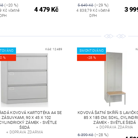
Kč
(–20 %)
5 649 Kč
(–29 %)
4 479 Kč
3 99
9 Kč včetně
4 838,79 Kč včetně
DPH
DPH
Kód:
12489
K
TOVÁNO
SMONTOVÁNO
20 %
-28 %
ADÁ KOVOVÁ KARTOTÉKA A4 SE
KOVOVÁ ŠATNÍ SKŘÍŇ S LAVIČKO
3 ZÁSUVKAMI, 90 X 45 X 102
85 X 185 CM, SOKL, CYLINDR
CYLINDRICKÝ ZÁMEK - SVĚTLE
ZÁMEK - SVĚTLE ŠEDÁ
ŠEDÁ
+ DOPRAVA ZDARMA
+ DOPRAVA ZDARMA
6 399 Kč
(–28 %)