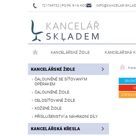
721749732 (PO-PÁ 9-16 HOD)
INFO@KANCELAR-SKLA
KANCELÁŘSKÉ ŽIDLE
KANCELÁŘSKÁ K
LAVICE DO ČEKÁREN
VÝŠKOVĚ NASTAVITELNÉ
Kovo
KANCELÁŘSKÉ ŽIDLE
ČALOUNĚNÉ SE SÍŤOVANÝM
SMON
OPĚRÁKEM
-2
ČALOUNĚNÉ ŽIDLE
DOPRAV
CELOSÍŤOVANÉ ŽIDLE
KOŽENÉ ŽIDLE
PŘÍSLUŠENSTVÍ A NÁHRADNÍ DÍLY
KANCELÁŘSKÁ KŘESLA