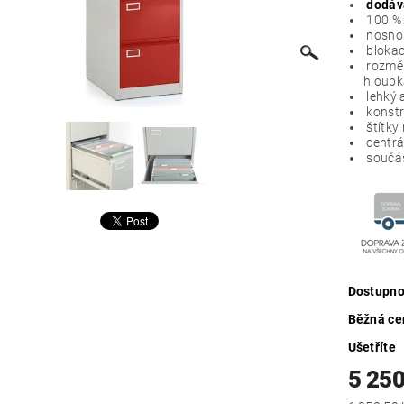
dodáv
100 % 
nosnos
blokac
rozměr
hloubk
lehký 
konstr
štítky
centrá
součást
Dostupno
Běžná ce
Ušetříte
5 250