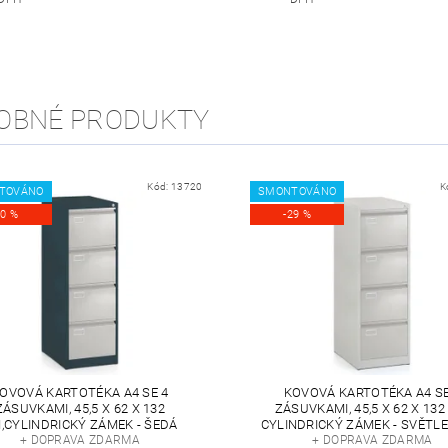
OBNÉ PRODUKTY
Kód:
13720
K
TOVÁNO
SMONTOVÁNO
20 %
-29 %
OVOVÁ KARTOTÉKA A4 SE 4
KOVOVÁ KARTOTÉKA A4 SE
ZÁSUVKAMI, 45,5 X 62 X 132
ZÁSUVKAMI, 45,5 X 62 X 132
,CYLINDRICKÝ ZÁMEK - ŠEDÁ
CYLINDRICKÝ ZÁMEK - SVĚTL
+ DOPRAVA ZDARMA
+ DOPRAVA ZDARMA