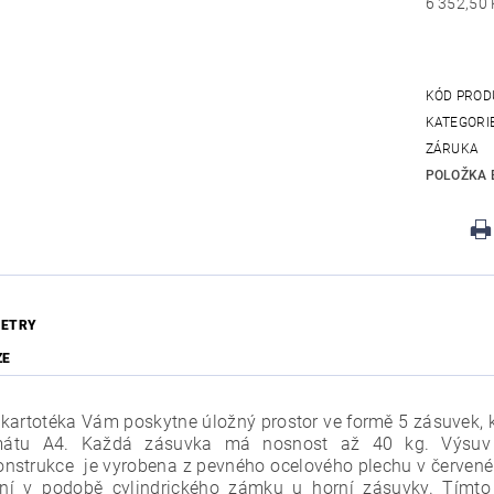
KÓD PROD
KATEGORI
ZÁRUKA
POLOŽKA 
ETRY
ZE
kartotéka Vám poskytne úložný prostor ve formě 5 zásuvek, 
mátu A4. Každá zásuvka má nosnost až 40 kg. Výsuv 
Konstrukce je vyrobena z pevného ocelového plechu v červené
ní v podobě cylindrického zámku u horní zásuvky. Tímt