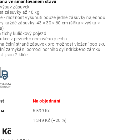
ána ve smontovaném stavu
výsuv zásuvek
t zásuvky až 40 kg
e - možnost vysunutí pouze jedné zásuvky najednou
y každé zásuvky: 43 × 30 × 60 cm (šířka × výška ×
a)
a tichý kuličkový pojezd
ukce z pevného ocelového plechu
 na čelní straně zásuvek pro možnost vložení popisku
lní zamykání pomocí horního cylindrického zámku
í jsou 2 klíče
st
Na objednání
na
6 599 Kč
1 349 Kč
(–20 %)
 Kč