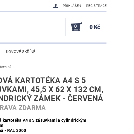
|
PŘIHLÁŠENÍ
REGISTRACE
0
0 Kč
KOVOVÉ SKŘÍNĚ
 červená
VÁ KARTOTÉKA A4 S 5
VKAMI, 45,5 X 62 X 132 CM,
NDRICKÝ ZÁMEK - ČERVENÁ
PRAVA ZDARMA
 kartotéka A4 s 5 zásuvkami a cylindrickým
em
á - RAL 3000