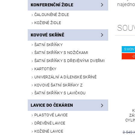
najedno
KONFERENČNÍ ŽIDLE
ČALOUNĚNÉ ŽIDLE
KOŽENÉ ŽIDLE
SOU
KOVOVÉ SKŘÍNĚ
ŠATNÍ SKŘÍŇKY
SMON
ŠATNÍ SKŘÍŇKY S NOŽIČKAMI
-
ŠATNÍ SKŘÍŇKY S DŘEVĚNÝMI DVEŘMI
KARTOTÉKY
UNIVERZÁLNÍ A DÍLENSKÉ SKŘÍNĚ
KOVOVÉ ŠATNÍ SKŘÍŇKY Z
ŠATNÍ SKŘÍŇKY S LAVIČKOU
LAVICE DO ČEKÁREN
K
PLASTOVÉ LAVICE
ZÁ
CYLI
DŘEVĚNÉ LAVICE
KOŽENÉ LAVICE
3 549 