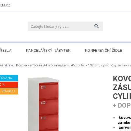
DEM.CZ
ŘESLA
KANCELÁŘSKÝ NÁBYTEK
KONFERENČNÍ ŽIDLE
 STOLY
vé skříně
Kovová kartotéka A4 s 5 zásuvkami, 45,5 x 62 x 132 cm, cylindrický zámek -
OBCHODNÍ PODMÍNKY
KONTAKTY
KOVO
TOVÁNO
0 %
ZÁSU
A ZDARMA
CYLI
+ DO
kovová
zámk
červen