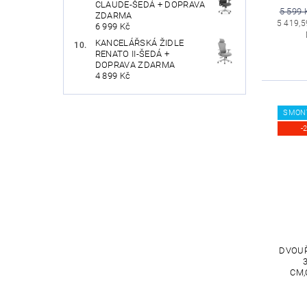
CLAUDE-ŠEDÁ + DOPRAVA
5 599 
ZDARMA
5 419,5
6 999 Kč
KANCELÁŘSKÁ ŽIDLE
RENATO II-ŠEDÁ +
DOPRAVA ZDARMA
4 899 Kč
SMON
-
DVOUŘ
CM,