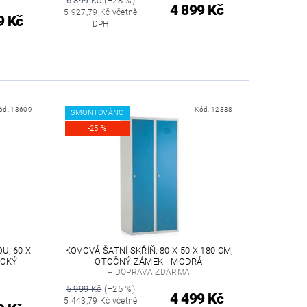
6 899 Kč
(–28 %)
4 899 Kč
5 927,79 Kč včetně
9 Kč
DPH
ód:
13609
Kód:
12338
SMONTOVÁNO
-25 %
U, 60 X
KOVOVÁ ŠATNÍ SKŘÍŇ, 80 X 50 X 180 CM,
ICKÝ
OTOČNÝ ZÁMEK - MODRÁ
+ DOPRAVA ZDARMA
5 999 Kč
(–25 %)
4 499 Kč
5 443,79 Kč včetně