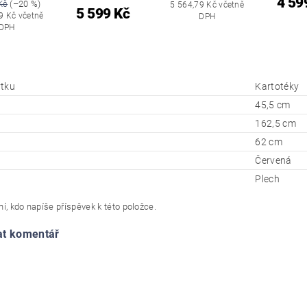
4 59
Kč
(–20 %)
5 564,79 Kč včetně
5 599 Kč
9 Kč včetně
DPH
DPH
tku
Kartotéky
45,5 cm
162,5 cm
62 cm
Červená
Plech
í, kdo napíše příspěvek k této položce.
at komentář