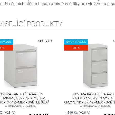
u. Na čelních stěnách jsou umístěny štítky pro vložení popisu
VISEJÍCÍ PRODUKTY
Kód:
12316
K
TOVÁNO
SMONTOVÁNO
23 %
-26 %
OVOVÁ KARTOTÉKA A4 SE 2
KOVOVÁ KARTOTÉKA A4 SE
SUVKAMI, 45,5 X 62 X 71,5 CM,
ZÁSUVKAMI, 45,5 X 62 X 10
NDRICKÝ ZÁMEK - SVĚTLE ŠEDÁ
CM,CYLINDRICKÝ ZÁMEK - SVĚT
+ DOPRAVA ZDARMA
+ DOPRAVA ZDARMA
Kč
(–23 %)
4 599 Kč
(–26 %)