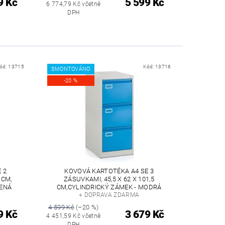
9 Kč
5 599 Kč
6 774,79 Kč včetně
DPH
ód:
13715
Kód:
13716
SMONTOVÁNO
-20 %
 2
KOVOVÁ KARTOTÉKA A4 SE 3
 CM,
ZÁSUVKAMI, 45,5 X 62 X 101,5
VENÁ
CM,CYLINDRICKÝ ZÁMEK - MODRÁ
+ DOPRAVA ZDARMA
4 599 Kč
(–20 %)
9 Kč
3 679 Kč
4 451,59 Kč včetně
DPH