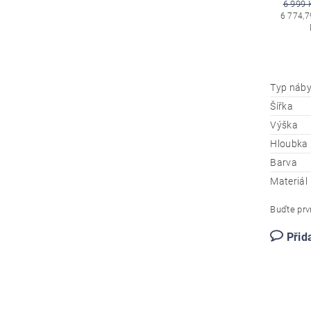
6 999 
6 774,7
Typ náby
Šířka
Výška
Hloubka
Barva
Materiál
Buďte prvn
Přid