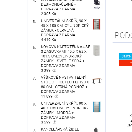
DESMOND-ČERNÉ +
DOPRAVA ZDARMA
2 305 Kč
UNIVERZÁLNÍ SKŘÍŇ, 90 X
45 X 185 CM, CYLINDRICKÝ
ZÁMEK - ČERVENÁ +
POD
DOPRAVA ZDARMA
4 419 Kč
KOVOVÁ KARTOTÉKA A4 SE
3 ZÁSUVKAMI, 45,5 X 62 X
101,5 CM,CYLINDRICKÝ
SMON
ZÁMEK - SVĚTLE ŠEDÁ +
-
DOPRAVA ZDARMA
3 399 Kč
VÝŠKOVĚ NASTAVITELNÝ
STŮL OFFICETECH D, 120 X
80 CM - ČERNÁ PODNOŽ +
DOPRAVA ZDARMA
11 899 Kč
UNIVERZÁLNÍ SKŘÍŇ, 90 X
40 X 185 CM, CYLINDRICKÝ
ZÁMEK - MODRÁ +
K
DOPRAVA ZDARMA
3 599 Kč
CM
KANCELÁŘSKÁ ŽIDLE