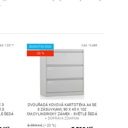
.
ód:
12317
Kód:
12489
SMONTOVÁNO
-20 %
 3
DVOUŘADÁ KOVOVÁ KARTOTÉKA A4 SE
1,5
3 ZÁSUVKAMI, 90 X 45 X 102
LE ŠEDÁ
CM,CYLINDRICKÝ ZÁMEK - SVĚTLE ŠEDÁ
+ DOPRAVA ZDARMA
6 999 Kč
(–20 %)