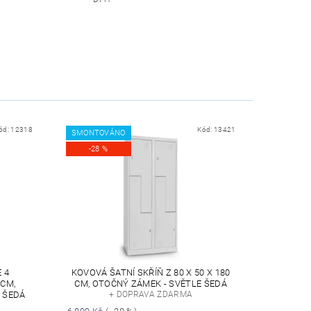
ód:
12318
Kód:
13421
SMONTOVÁNO
-28 %
 4
KOVOVÁ ŠATNÍ SKŘÍŇ Z 80 X 50 X 180
 CM,
CM, OTOČNÝ ZÁMEK - SVĚTLE ŠEDÁ
E ŠEDÁ
+ DOPRAVA ZDARMA