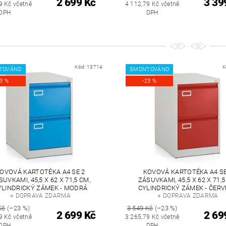
2 699 Kč
3 39
9 Kč včetně
4 112,79 Kč včetně
DPH
DPH
Kód:
13714
K
TOVÁNO
SMONTOVÁNO
23 %
-23 %
OVOVÁ KARTOTÉKA A4 SE 2
KOVOVÁ KARTOTÉKA A4 SE
SUVKAMI, 45,5 X 62 X 71,5 CM,
ZÁSUVKAMI, 45,5 X 62 X 71,5
YLINDRICKÝ ZÁMEK - MODRÁ
CYLINDRICKÝ ZÁMEK - ČER
+ DOPRAVA ZDARMA
+ DOPRAVA ZDARMA
Kč
(–23 %)
3 549 Kč
(–23 %)
2 699 Kč
2 69
9 Kč včetně
3 265,79 Kč včetně
DPH
DPH