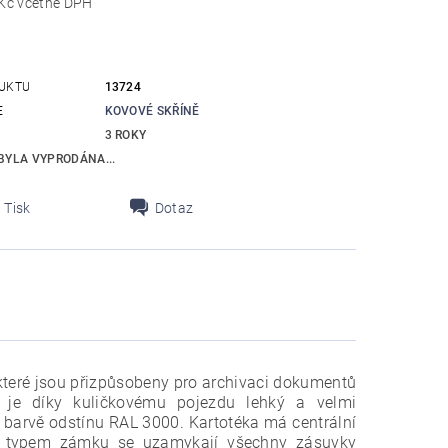
6 352,50 Kč včetně DPH
UKTU
13724
E
KOVOVÉ SKŘÍNĚ
3 ROKY
BYLA VYPRODÁNA...
Tisk
Dotaz
které jsou přizpůsobeny pro archivaci dokumentů
je díky kuličkovému pojezdu lehký a velmi
 barvě odstínu RAL 3000. Kartotéka má centrální
o typem zámku se uzamykají všechny zásuvky