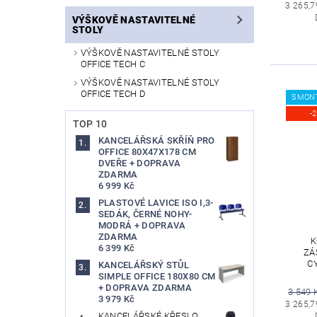
3 265,7
VÝŠKOVĚ NASTAVITELNÉ
STOLY
VÝŠKOVĚ NASTAVITELNÉ STOLY
OFFICE TECH C
VÝŠKOVĚ NASTAVITELNÉ STOLY
OFFICE TECH D
SMON
-
TOP 10
KANCELÁŘSKÁ SKŘÍŇ PRO
OFFICE 80X47X178 CM
DVEŘE + DOPRAVA
ZDARMA
6 999 Kč
PLASTOVÉ LAVICE ISO I,3-
SEDÁK, ČERNÉ NOHY-
MODRÁ + DOPRAVA
ZDARMA
K
6 399 Kč
ZÁ
C
KANCELÁŘSKÝ STŮL
SIMPLE OFFICE 180X80 CM
+ DOPRAVA ZDARMA
3 549 
3 979 Kč
3 265,7
KANCELÁŘSKÉ KŘESLO