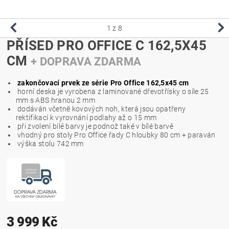
1
z 8
PŘÍSED PRO OFFICE C 162,5X45
CM
+ DOPRAVA ZDARMA
zakončovací prvek ze série Pro Office 162,5x45 cm
horní deska je vyrobena z laminované dřevotřísky o síle 25
mm s ABS hranou 2 mm
dodáván včetně kovových noh, která jsou opatřeny
rektifikací k vyrovnání podlahy až o 15 mm
při zvolení bílé barvy je podnož také v bílé barvě
vhodný pro stoly Pro Office řady C hloubky 80 cm + paraván
výška stolu 742 mm
3 999 Kč