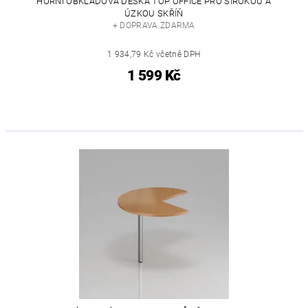
HORNÍ OBKLADOVÁ DESKA TOP OFFICE PRO ŠIROKOU A
ÚZKOU SKŘÍŇ
+ DOPRAVA ZDARMA
1 934,79 Kč včetně DPH
1 599 Kč