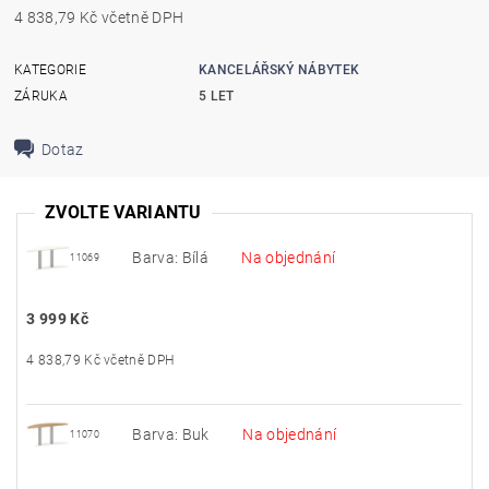
4 838,79 Kč včetně DPH
KATEGORIE
KANCELÁŘSKÝ NÁBYTEK
ZÁRUKA
5 LET
Dotaz
ZVOLTE VARIANTU
Barva: Bílá
Na objednání
11069
3 999 Kč
4 838,79 Kč včetně DPH
Barva: Buk
Na objednání
11070