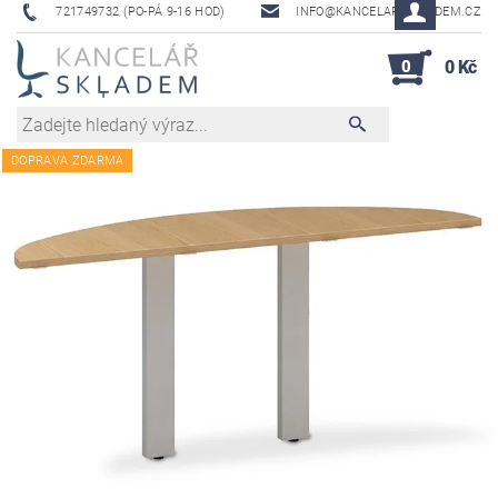
721749732 (PO-PÁ 9-16 HOD)
INFO@KANCELAR-SKLADEM.CZ
0
0 Kč
DOPRAVA ZDARMA