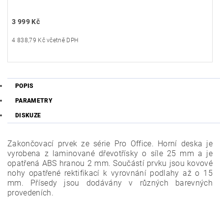
3 999 Kč
4 838,79 Kč včetně DPH
POPIS
PARAMETRY
DISKUZE
Zakončovací prvek ze série Pro Office. Horní deska je
vyrobena z laminované dřevotřísky o síle 25 mm a je
opatřená ABS hranou 2 mm. Součástí prvku jsou kovové
nohy opatřené rektifikací k vyrovnání podlahy až o 15
mm. Přísedy jsou dodávány v různých barevných
provedeních.