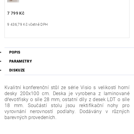
7 799 Kč
9 436,79 Kč včetně DPH
POPIS
PARAMETRY
DISKUZE
Kvalitní konferenční stůl ze série Visio s velikostí horní
desky 200x100 cm. Deska je vyrobena z laminované
dřevotřísky o síle 28 mm, ostatní díly z desek LDT o síle
18 mm. Součástí stolu jsou rektifikační nohy pro
vyrovnání nerovností podlahy. Dodávány v různých
barevných provedeních.