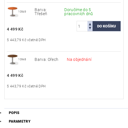
Barva:
Doručíme do 5
10949
Třešeň
pracovních dnů
4 499 Kč
5 443,79 Kč včetně DPH
Barva: Ořech
Na objednání
10948
4 499 Kč
5 443,79 Kč včetně DPH
POPIS
PARAMETRY