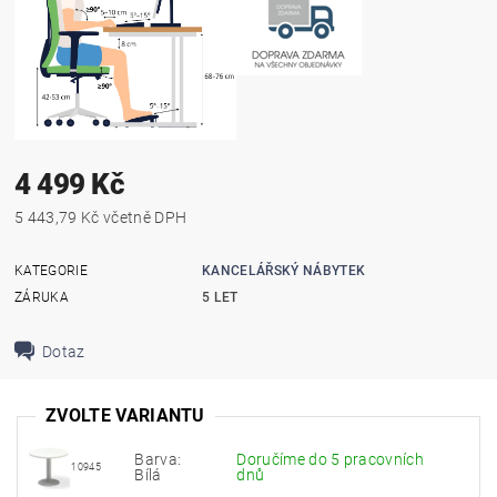
4 499 Kč
5 443,79 Kč včetně DPH
KATEGORIE
KANCELÁŘSKÝ NÁBYTEK
ZÁRUKA
5 LET
Dotaz
ZVOLTE VARIANTU
Barva:
Doručíme do 5 pracovních
10945
Bílá
dnů