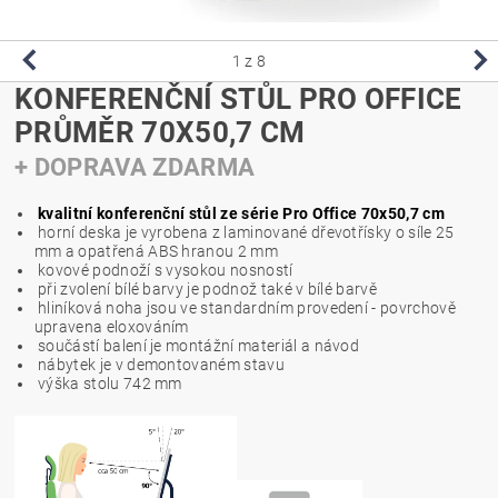
1
z 8
KONFERENČNÍ STŮL PRO OFFICE
PRŮMĚR 70X50,7 CM
+ DOPRAVA ZDARMA
kvalitní konferenční stůl ze série Pro Office 70x50,7 cm
horní deska je vyrobena z laminované dřevotřísky o síle 25
mm a opatřená ABS hranou 2 mm
kovové podnoží s vysokou nosností
při zvolení bílé barvy je podnož také v bílé barvě
hliníková noha jsou ve standardním provedení - povrchově
upravena eloxováním
součástí balení je montážní materiál a návod
nábytek je v demontovaném stavu
výška stolu 742 mm