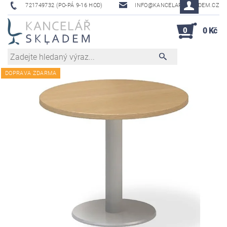
721749732 (PO-PÁ 9-16 HOD)
INFO@KANCELAR-SKLADEM.CZ
0
0 Kč
DOPRAVA ZDARMA