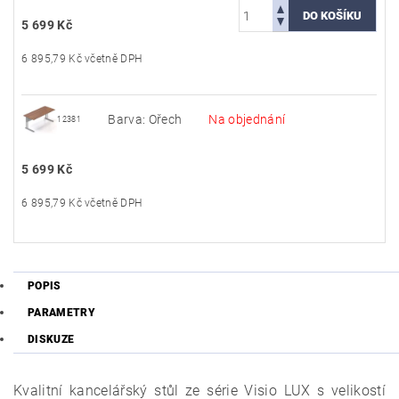
5 699 Kč
6 895,79 Kč včetně DPH
Barva: Ořech
Na objednání
12381
5 699 Kč
6 895,79 Kč včetně DPH
POPIS
PARAMETRY
DISKUZE
Kvalitní kancelářský stůl ze série Visio LUX s velikostí