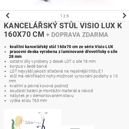
1
z 6
KANCELÁŘSKÝ STŮL VISIO LUX K
160X70 CM
+ DOPRAVA ZDARMA
kvalitní kancelářský stůl 160x70 cm ze série Visio LUX
pracovní deska vyrobena z laminované dřevotřísky o síle
28 mm
ostatní díly vyrobeny z desek LDT o síle 18 mm
korpus v šedé barvě
LDT nejvyšší jakosti stlačená na nejsilnější třídu E1
stůl má rektifikační nohy-možnost vyrovnání podlahy o 10
mm
kvalitní a pevná kovová podnož
součástí balení je montážní materiál a návod
nábytek je v demontovaném stavu
výška stolu 760 mm