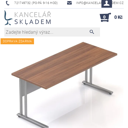
721749732 (PO-PÁ 9-16 HOD)
INFO@KANCELAR-SKLADEM.CZ
0
0 Kč
DOPRAVA ZDARMA