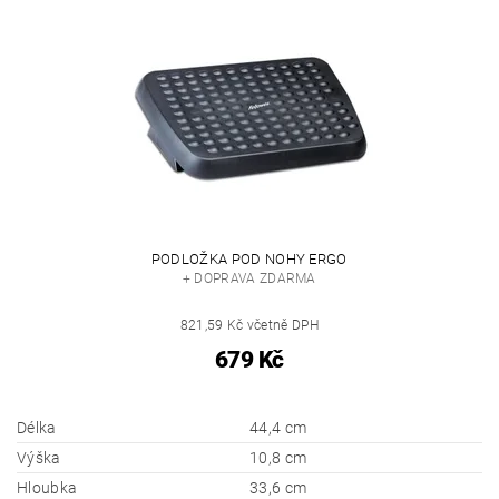
PODLOŽKA POD NOHY ERGO
+ DOPRAVA ZDARMA
821,59 Kč včetně DPH
679 Kč
Délka
44,4 cm
Výška
10,8 cm
Hloubka
33,6 cm