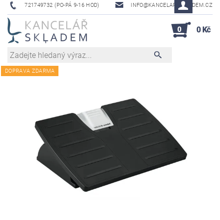
721749732 (PO-PÁ 9-16 HOD)
INFO@KANCELAR-SKLADEM.CZ
0
0 Kč
DOPRAVA ZDARMA