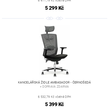
6 411,79 Kč včetně DPH
5 299 Kč
KANCELÁŘSKÁ ŽIDLE AMBASADOR - ČERNOŠEDÁ
+ DOPRAVA ZDARMA
6 532,79 Kč včetně DPH
5 399 Kč