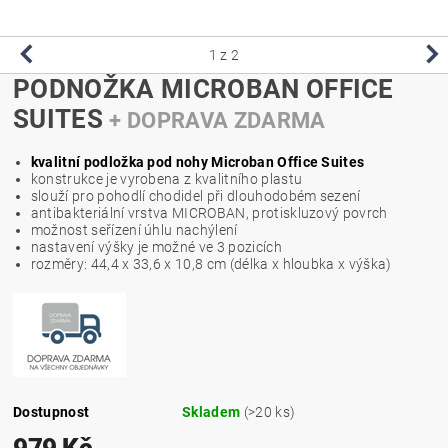
1
z 2
PODNOŽKA MICROBAN OFFICE
SUITES
+ DOPRAVA ZDARMA
kvalitní podložka pod nohy Microban Office Suites
konstrukce je vyrobena z kvalitního plastu
slouží pro pohodlí chodidel při dlouhodobém sezení
antibakteriální vrstva MICROBAN, protiskluzový povrch
možnost seřízení úhlu nachýlení
nastavení výšky je možné ve 3 pozicích
rozměry: 44,4 x 33,6 x 10,8 cm (délka x hloubka x výška)
Dostupnost
Skladem
(>20 ks)
979 Kč