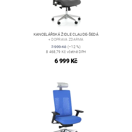
KANCELÁŘSKÁ ŽIDLE CLAUDE-ŠEDÁ
+ DOPRAVA ZDARMA
7 999 Kč
(–12 %)
8 468,79 Kč včetně DPH
6 999 Kč