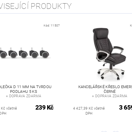
VISEJÍCÍ PRODUKTY
Kód:
11507
K
LEČKA D 11 MM NA TVRDOU
KANCELÁŘSKÉ KŘESLO EMER
PODLAHU 5 KS
ČERNÉ
+ DOPRAVA ZDARMA
+ DOPRAVA ZDARMA
239 Kč
3 65
 Kč včetně
4 427,39 Kč včetně
DPH
DPH