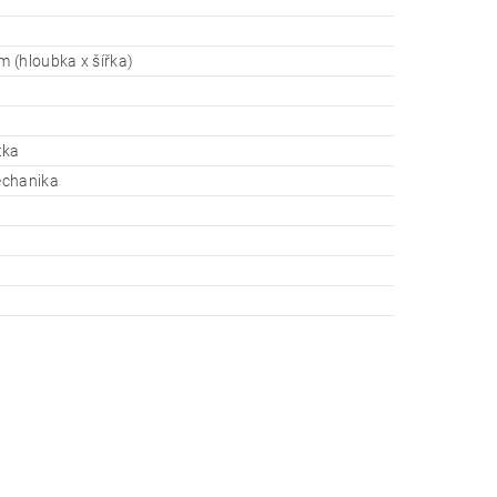
 (hloubka x šířka)
tka
chanika