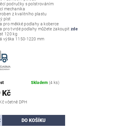
ěcí područky s polstrováním
cí mechanika
roben z kvalitního plastu
ý píst
a pro měkké podlahy a koberce
a pro tvrdé podlahy můžete zakoupit
zde
t 120 kg
vá výška 1150-1220 mm
st
Skladem
(4 ks)
 Kč
4 838,79 Kč včetně DPH