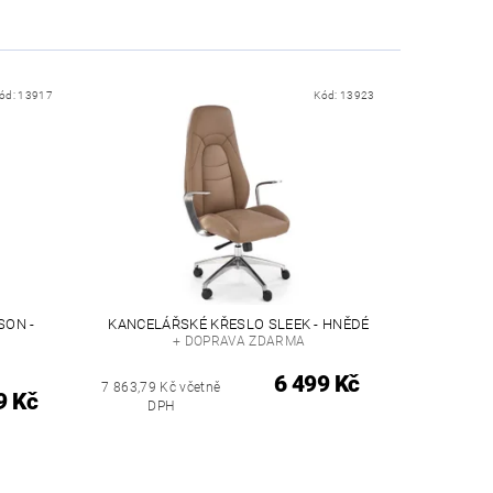
ód:
13917
Kód:
13923
SON -
KANCELÁŘSKÉ KŘESLO SLEEK - HNĚDÉ
+ DOPRAVA ZDARMA
6 499 Kč
7 863,79 Kč včetně
9 Kč
DPH