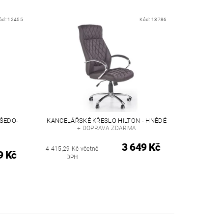
ód:
12455
Kód:
13786
ŠEDO-
KANCELÁŘSKÉ KŘESLO HILTON - HNĚDÉ
+ DOPRAVA ZDARMA
3 649 Kč
4 415,29 Kč včetně
9 Kč
DPH