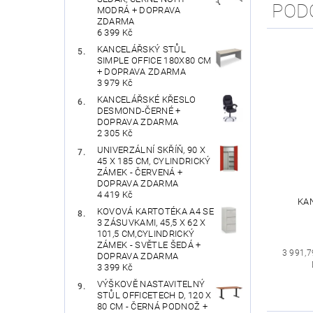
POD
MODRÁ + DOPRAVA
ZDARMA
6 399 Kč
KANCELÁŘSKÝ STŮL
SIMPLE OFFICE 180X80 CM
+ DOPRAVA ZDARMA
3 979 Kč
KANCELÁŘSKÉ KŘESLO
DESMOND-ČERNÉ +
DOPRAVA ZDARMA
2 305 Kč
UNIVERZÁLNÍ SKŘÍŇ, 90 X
45 X 185 CM, CYLINDRICKÝ
ZÁMEK - ČERVENÁ +
DOPRAVA ZDARMA
4 419 Kč
KA
KOVOVÁ KARTOTÉKA A4 SE
3 ZÁSUVKAMI, 45,5 X 62 X
101,5 CM,CYLINDRICKÝ
ZÁMEK - SVĚTLE ŠEDÁ +
3 991,7
DOPRAVA ZDARMA
3 399 Kč
VÝŠKOVĚ NASTAVITELNÝ
STŮL OFFICETECH D, 120 X
80 CM - ČERNÁ PODNOŽ +