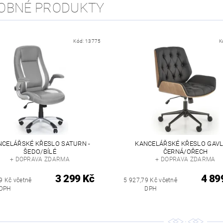
OBNÉ PRODUKTY
Kód:
13775
K
NCELÁŘSKÉ KŘESLO SATURN -
KANCELÁŘSKÉ KŘESLO GAVL
ŠEDO/BÍLÉ
ČERNÁ/OŘECH
+ DOPRAVA ZDARMA
+ DOPRAVA ZDARMA
3 299 Kč
4 89
9 Kč včetně
5 927,79 Kč včetně
DPH
DPH