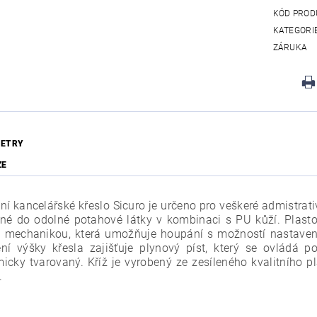
KÓD PROD
KATEGORI
ZÁRUKA
ETRY
ZE
ní kancelářské křeslo Sicuro je určeno pro veškeré admistrati
né do odolné potahové látky v kombinaci s PU kůží. Plasto
 mechanikou, která umožňuje houpání s možností nastavení
ní výšky křesla zajišťuje plynový píst, který se ovládá
icky tvarovaný. Kříž je vyrobený ze zesíleného kvalitního 
.