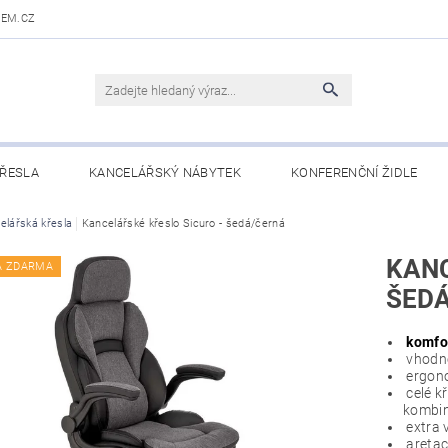
DEM.CZ
ŘESLA
KANCELÁŘSKÝ NÁBYTEK
KONFERENČNÍ ŽIDLE
 STOLY
elářská křesla
Kancelářské křeslo Sicuro - šedá/černá
OBCHODNÍ PODMÍNKY
KONTAKTY
KANC
A ZDARMA
ŠED
komfor
vhodné
ergono
celé k
kombin
extra 
aretac