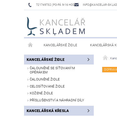
721749732 (PO-PÁ 9-16 HOD)
INFO@KANCELAR-SKLA
KANCELÁŘSKÉ ŽIDLE
KANCELÁŘSKÁ K
LAVICE DO ČEKÁREN
VÝŠKOVĚ NASTAVITELNÉ
Kanc
KANCELÁŘSKÉ ŽIDLE
ČALOUNĚNÉ SE SÍŤOVANÝM
DOPRAV
OPĚRÁKEM
ČALOUNĚNÉ ŽIDLE
CELOSÍŤOVANÉ ŽIDLE
KOŽENÉ ŽIDLE
PŘÍSLUŠENSTVÍ A NÁHRADNÍ DÍLY
KANCELÁŘSKÁ KŘESLA