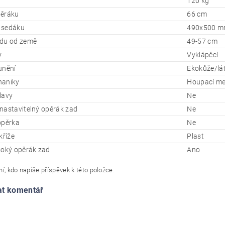
120 kg
pěráku
66 cm
 sedáku
490x500 mm
du od země
49-57 cm
y
Vyklápěcí
unění
Ekokůže/lá
haniky
Houpací me
lavy
Ne
nastavitelný opěrák zad
Ne
opěrka
Ne
kříže
Plast
soký opěrák zad
Ano
í, kdo napíše příspěvek k této položce.
at komentář