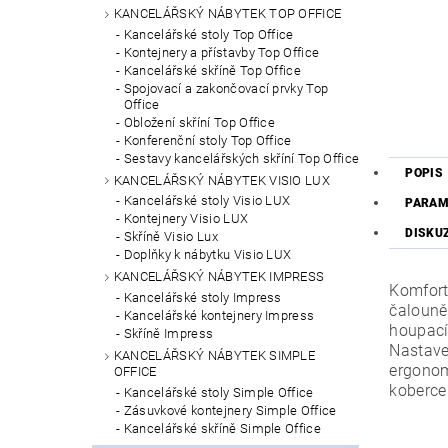
KANCELÁŘSKÝ NÁBYTEK TOP OFFICE
Kancelářské stoly Top Office
Kontejnery a přístavby Top Office
Kancelářské skříně Top Office
Spojovací a zakončovací prvky Top
Office
Obložení skříní Top Office
Konferenční stoly Top Office
Sestavy kancelářských skříní Top Office
POPIS
KANCELÁŘSKÝ NÁBYTEK VISIO LUX
Kancelářské stoly Visio LUX
PARAM
Kontejnery Visio LUX
DISKU
Skříně Visio Lux
Doplňky k nábytku Visio LUX
KANCELÁŘSKÝ NÁBYTEK IMPRESS
Komfort
Kancelářské stoly Impress
čalouně
Kancelářské kontejnery Impress
houpací
Skříně Impress
Nastave
KANCELÁŘSKÝ NÁBYTEK SIMPLE
ergonom
OFFICE
koberce
Kancelářské stoly Simple Office
Zásuvkové kontejnery Simple Office
Kancelářské skříně Simple Office