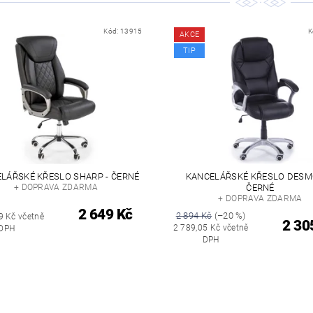
Kód:
13915
K
AKCE
TIP
LÁŘSKÉ KŘESLO SHARP - ČERNÉ
KANCELÁŘSKÉ KŘESLO DESM
+ DOPRAVA ZDARMA
ČERNÉ
+ DOPRAVA ZDARMA
2 649 Kč
2 894 Kč
(–20 %)
9 Kč včetně
2 30
2 789,05 Kč včetně
DPH
DPH