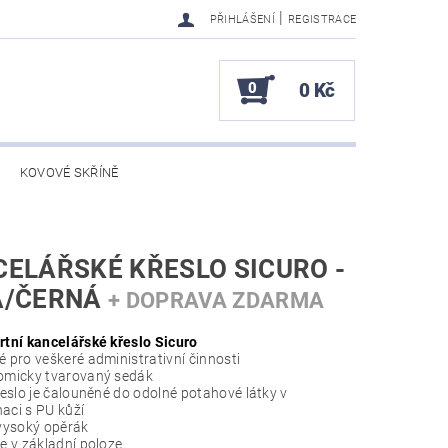
|
PŘIHLÁŠENÍ
REGISTRACE
0
0 Kč
KOVOVÉ SKŘÍNĚ
ELÁŘSKÉ KŘESLO SICURO -
Á/ČERNÁ
+ DOPRAVA ZDARMA
tní kancelářské křeslo Sicuro
 pro veškeré administrativní činnosti
micky tvarovaný sedák
řeslo je čalouněné do odolné potahové látky v
aci s PU kůží
vysoký opěrák
e v základní poloze