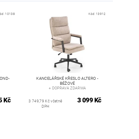
ód:
10138
Kód:
13912
OND-
KANCELÁŘSKÉ KŘESLO ALTERO -
BÉŽOVÉ
+ DOPRAVA ZDARMA
5 Kč
3 099 Kč
3 749,79 Kč včetně
DPH