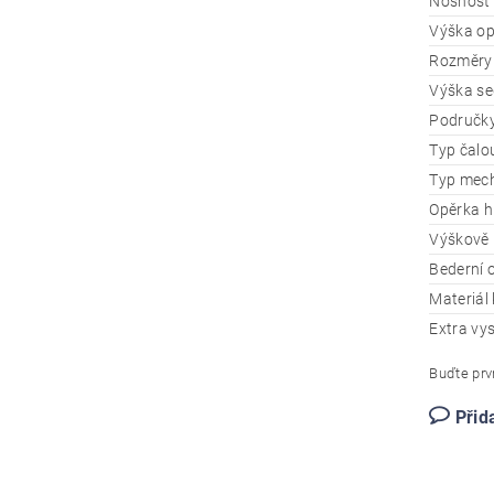
Nosnost
Výška o
Rozměry
Výška se
Područk
Typ čalo
Typ mec
Opěrka h
Výškově 
Bederní 
Materiál 
Extra vy
Buďte prvn
Přid