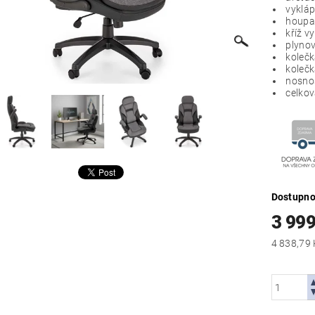
vykláp
houpa
kříž vy
plynov
kolečk
kolečk
nosnos
celko
Dostupno
3 999