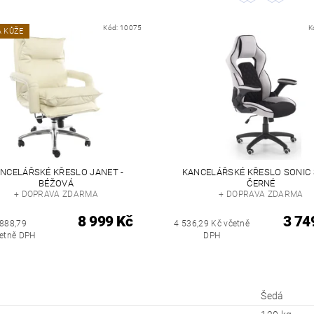
Kód:
10075
K
 KŮŽE
NCELÁŘSKÉ KŘESLO JANET -
KANCELÁŘSKÉ KŘESLO SONIC 
BÉŽOVÁ
ČERNÉ
+ DOPRAVA ZDARMA
+ DOPRAVA ZDARMA
8 999 Kč
3 74
 888,79
4 536,29 Kč včetně
četně DPH
DPH
Šedá