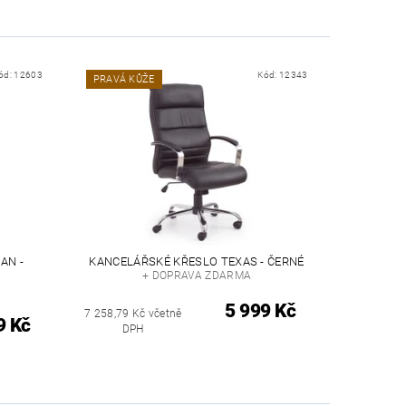
ód:
12603
Kód:
12343
PRAVÁ KŮŽE
AN -
KANCELÁŘSKÉ KŘESLO TEXAS - ČERNÉ
+ DOPRAVA ZDARMA
5 999 Kč
7 258,79 Kč včetně
9 Kč
DPH