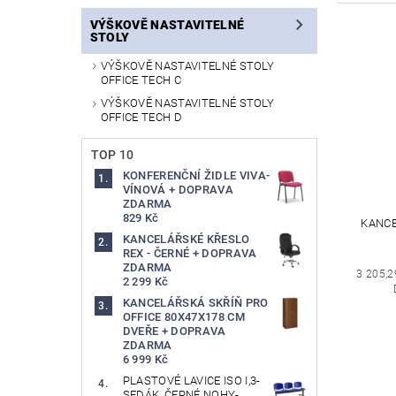
VÝŠKOVĚ NASTAVITELNÉ
STOLY
VÝŠKOVĚ NASTAVITELNÉ STOLY
OFFICE TECH C
VÝŠKOVĚ NASTAVITELNÉ STOLY
OFFICE TECH D
TOP 10
KONFERENČNÍ ŽIDLE VIVA-
VÍNOVÁ + DOPRAVA
ZDARMA
829 Kč
KANCE
KANCELÁŘSKÉ KŘESLO
REX - ČERNÉ + DOPRAVA
ZDARMA
3 205,2
2 299 Kč
KANCELÁŘSKÁ SKŘÍŇ PRO
OFFICE 80X47X178 CM
DVEŘE + DOPRAVA
ZDARMA
6 999 Kč
PLASTOVÉ LAVICE ISO I,3-
SEDÁK, ČERNÉ NOHY-