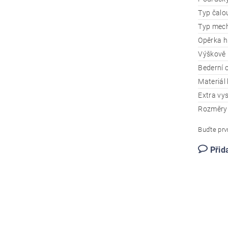
Typ čalo
Typ mec
Opěrka h
Výškově 
Bederní 
Materiál 
Extra vy
Rozměry
Buďte prvn
Přid