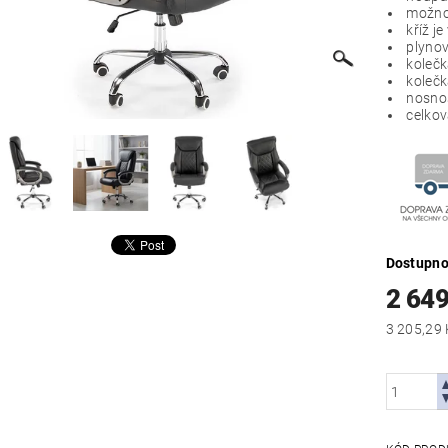
možnos
kříž je
plynov
kolečk
kolečk
nosnos
celkov
Dostupno
2 649