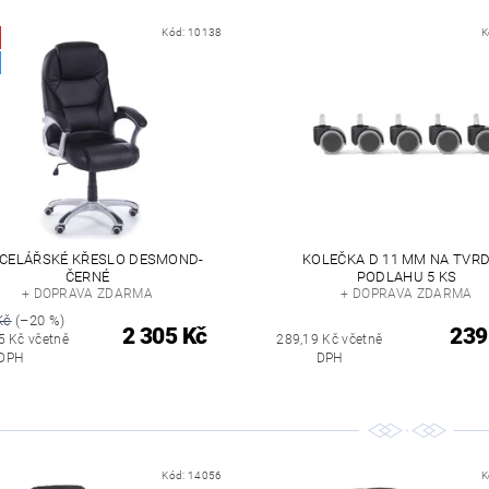
Kód:
10138
K
CELÁŘSKÉ KŘESLO DESMOND-
KOLEČKA D 11 MM NA TVR
ČERNÉ
PODLAHU 5 KS
+ DOPRAVA ZDARMA
+ DOPRAVA ZDARMA
Kč
(–20 %)
2 305 Kč
239
5 Kč včetně
289,19 Kč včetně
DPH
DPH
Kód:
14056
K