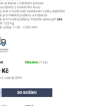
t aretace v základní poloze
 vyrobený z kvalitního kovu
ý píst s možností nastavení výšky sedícího
a pro měkké podlahy a koberce
a pro tvrdé podlahy můžete zakoupit
zde
t 120 kg
á výška 1130 - 1200 mm
st
Skladem
(1 ks)
 Kč
3 205,29 Kč včetně DPH