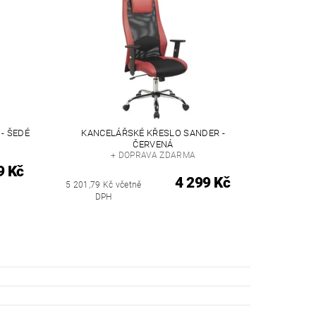
- ŠEDÉ
KANCELÁŘSKÉ KŘESLO SANDER -
ČERVENÁ
+ DOPRAVA ZDARMA
9 Kč
4 299 Kč
5 201,79 Kč včetně
DPH