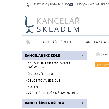
721749732 (PO-PÁ 9-16 HOD)
INFO@KANCELAR-SKLA
KANCELÁŘSKÉ ŽIDLE
KANCELÁŘSKÁ K
LAVICE DO ČEKÁREN
VÝŠKOVĚ NASTAVITELNÉ
Kanc
KANCELÁŘSKÉ ŽIDLE
ČALOUNĚNÉ SE SÍŤOVANÝM
DOPRAV
OPĚRÁKEM
ČALOUNĚNÉ ŽIDLE
CELOSÍŤOVANÉ ŽIDLE
KOŽENÉ ŽIDLE
PŘÍSLUŠENSTVÍ A NÁHRADNÍ DÍLY
KANCELÁŘSKÁ KŘESLA