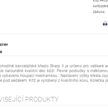
KÓD PROD
KATEGORI
ZÁRUKA
ETRY
ZE
ohodlné kancelářské křeslo Sharp II je určeno pro veškeré a
Je čalouněné kvalitní eko kůží. Pevné područky s měkčenou 
je vybaveno houpací mechanikou. Nastavení výšky křesla zaji
é pod sedákem. Kříž je vyrobený z kvalitního kovu. Kolečka 
VISEJÍCÍ PRODUKTY