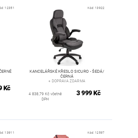
ód:
12351
Kód:
13922
ČERNÉ
KANCELÁŘSKÉ KŘESLO SICURO - ŠEDÁ/
ČERNÁ
+ DOPRAVA ZDARMA
9 Kč
3 999 Kč
4 838,79 Kč včetně
DPH
ód:
13911
Kód:
12597