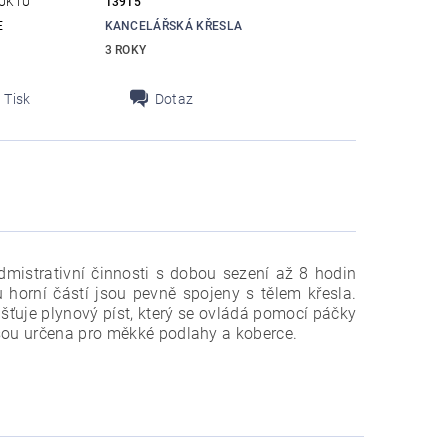
UKTU
13915
E
KANCELÁŘSKÁ KŘESLA
3 ROKY
Tisk
Dotaz
dmistrativní činnosti s dobou sezení až 8 hodin
horní částí jsou pevně spojeny s tělem křesla.
šťuje plynový píst, který se ovládá pomocí páčky
jsou určena pro měkké podlahy a koberce.