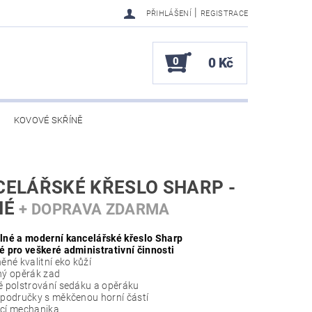
|
PŘIHLÁŠENÍ
REGISTRACE
0
0 Kč
KOVOVÉ SKŘÍNĚ
ELÁŘSKÉ KŘESLO SHARP -
NÉ
+ DOPRAVA ZDARMA
lné a moderní kancelářské křeslo Sharp
 pro veškeré administrativní činnosti
ěné kvalitní eko kůží
ý opěrák zad
 polstrování sedáku a opěráku
područky s měkčenou horní částí
cí mechanika