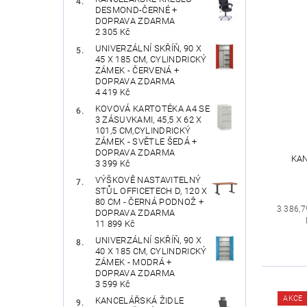
DESMOND-ČERNÉ +
DOPRAVA ZDARMA
2 305 Kč
UNIVERZÁLNÍ SKŘÍŇ, 90 X
45 X 185 CM, CYLINDRICKÝ
ZÁMEK - ČERVENÁ +
DOPRAVA ZDARMA
4 419 Kč
KOVOVÁ KARTOTÉKA A4 SE
3 ZÁSUVKAMI, 45,5 X 62 X
101,5 CM,CYLINDRICKÝ
ZÁMEK - SVĚTLE ŠEDÁ +
DOPRAVA ZDARMA
KAN
3 399 Kč
VÝŠKOVĚ NASTAVITELNÝ
STŮL OFFICETECH D, 120 X
80 CM - ČERNÁ PODNOŽ +
3 386,7
DOPRAVA ZDARMA
11 899 Kč
UNIVERZÁLNÍ SKŘÍŇ, 90 X
40 X 185 CM, CYLINDRICKÝ
ZÁMEK - MODRÁ +
DOPRAVA ZDARMA
3 599 Kč
AKCE
KANCELÁŘSKÁ ŽIDLE