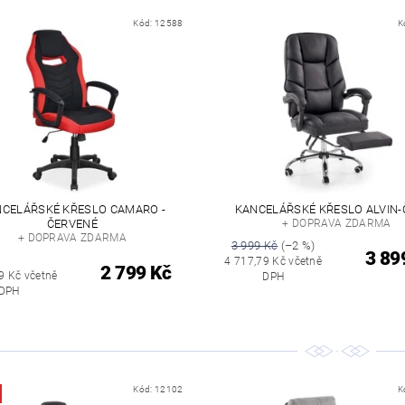
Kód:
12588
K
CELÁŘSKÉ KŘESLO CAMARO -
KANCELÁŘSKÉ KŘESLO ALVIN-
ČERVENÉ
+ DOPRAVA ZDARMA
+ DOPRAVA ZDARMA
3 999 Kč
(–2 %)
3 89
4 717,79 Kč včetně
2 799 Kč
9 Kč včetně
DPH
DPH
Kód:
12102
K