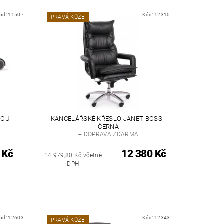
ód:
11507
Kód:
12315
PRAVÁ KŮŽE
DOU
KANCELÁŘSKÉ KŘESLO JANET BOSS -
ČERNÁ
+ DOPRAVA ZDARMA
 Kč
12 380 Kč
14 979,80 Kč včetně
DPH
ód:
12603
Kód:
12343
PRAVÁ KŮŽE