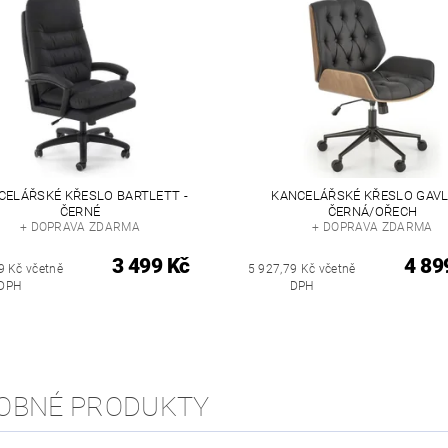
CELÁŘSKÉ KŘESLO BARTLETT -
KANCELÁŘSKÉ KŘESLO GAVL
ČERNÉ
ČERNÁ/OŘECH
+ DOPRAVA ZDARMA
+ DOPRAVA ZDARMA
3 499 Kč
4 89
9 Kč včetně
5 927,79 Kč včetně
DPH
DPH
OBNÉ PRODUKTY