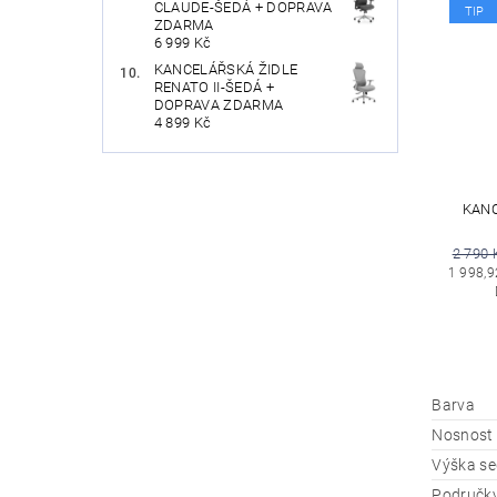
CLAUDE-ŠEDÁ + DOPRAVA
TIP
ZDARMA
6 999 Kč
KANCELÁŘSKÁ ŽIDLE
RENATO II-ŠEDÁ +
DOPRAVA ZDARMA
4 899 Kč
KANC
2 790 
1 998,9
Barva
Nosnost
Výška se
Područk