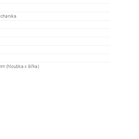
chanika
m (hloubka x šířka)