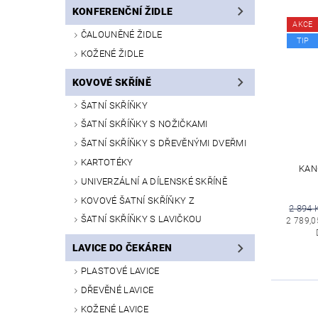
KONFERENČNÍ ŽIDLE
AKCE
ČALOUNĚNÉ ŽIDLE
TIP
KOŽENÉ ŽIDLE
KOVOVÉ SKŘÍNĚ
ŠATNÍ SKŘÍŇKY
ŠATNÍ SKŘÍŇKY S NOŽIČKAMI
ŠATNÍ SKŘÍŇKY S DŘEVĚNÝMI DVEŘMI
KARTOTÉKY
KAN
UNIVERZÁLNÍ A DÍLENSKÉ SKŘÍNĚ
KOVOVÉ ŠATNÍ SKŘÍŇKY Z
2 894 
ŠATNÍ SKŘÍŇKY S LAVIČKOU
2 789,0
LAVICE DO ČEKÁREN
PLASTOVÉ LAVICE
DŘEVĚNÉ LAVICE
KOŽENÉ LAVICE