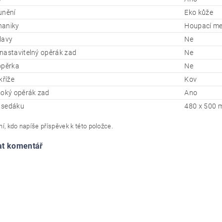
unění
Eko kůže
haniky
Houpací me
lavy
Ne
nastavitelný opěrák zad
Ne
opěrka
Ne
kříže
Kov
soký opěrák zad
Ano
 sedáku
480 x 500 m
í, kdo napíše příspěvek k této položce.
at komentář