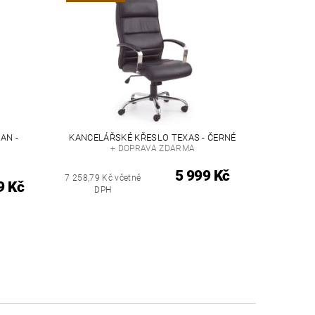
AN -
KANCELÁŘSKÉ KŘESLO TEXAS - ČERNÉ
+ DOPRAVA ZDARMA
5 999 Kč
7 258,79 Kč včetně
9 Kč
DPH