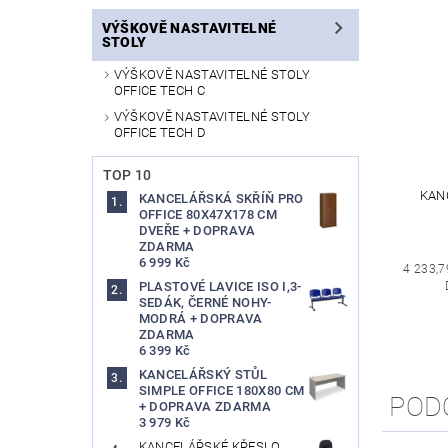
VÝŠKOVĚ NASTAVITELNÉ
STOLY
VÝŠKOVĚ NASTAVITELNÉ STOLY
OFFICE TECH C
VÝŠKOVĚ NASTAVITELNÉ STOLY
OFFICE TECH D
TOP 10
KAN
KANCELÁŘSKÁ SKŘÍŇ PRO
OFFICE 80X47X178 CM
DVEŘE + DOPRAVA
ZDARMA
6 999 Kč
4 233,7
PLASTOVÉ LAVICE ISO I,3-
SEDÁK, ČERNÉ NOHY-
MODRÁ + DOPRAVA
ZDARMA
6 399 Kč
KANCELÁŘSKÝ STŮL
SIMPLE OFFICE 180X80 CM
POD
+ DOPRAVA ZDARMA
3 979 Kč
KANCELÁŘSKÉ KŘESLO