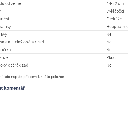
du od země
44-52 cm
y
Vyklápěcí
unění
Ekokůže
haniky
Houpací me
lavy
Ne
nastavitelný opěrák zad
Ne
opěrka
Ne
kříže
Plast
soký opěrák zad
Ne
í, kdo napíše příspěvek k této položce.
at komentář