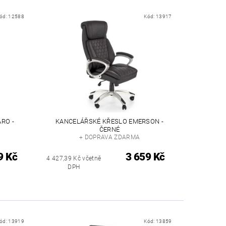
ód:
12588
Kód:
13917
RO -
KANCELÁŘSKÉ KŘESLO EMERSON -
ČERNÉ
+ DOPRAVA ZDARMA
9 Kč
3 659 Kč
4 427,39 Kč včetně
DPH
ód:
13919
Kód:
13859