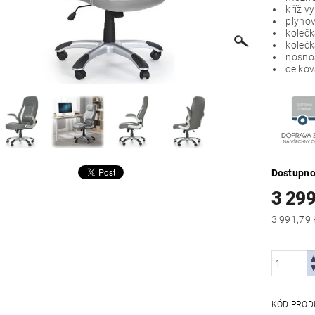
kříž v
plynov
kolečk
kolečk
nosnos
celko
Dostupno
3 299
KÓD PROD