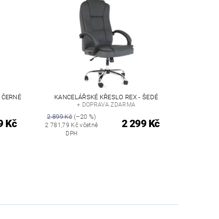
 ČERNÉ
KANCELÁŘSKÉ KŘESLO REX - ŠEDÉ
+ DOPRAVA ZDARMA
2 899 Kč
(–20 %)
9 Kč
2 299 Kč
2 781,79 Kč včetně
DPH