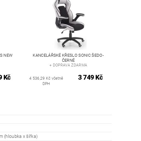
US NEW
KANCELÁŘSKÉ KŘESLO SONIC ŠEDO-
ČERNÉ
+ DOPRAVA ZDARMA
9 Kč
3 749 Kč
4 536,29 Kč včetně
DPH
 (hloubka x šířka)