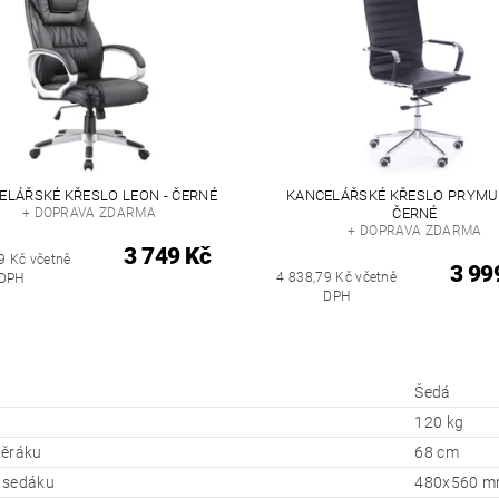
ELÁŘSKÉ KŘESLO LEON - ČERNÉ
KANCELÁŘSKÉ KŘESLO PRYM
+ DOPRAVA ZDARMA
ČERNÉ
+ DOPRAVA ZDARMA
3 749 Kč
9 Kč včetně
3 99
4 838,79 Kč včetně
DPH
DPH
Šedá
120 kg
pěráku
68 cm
 sedáku
480x560 mm