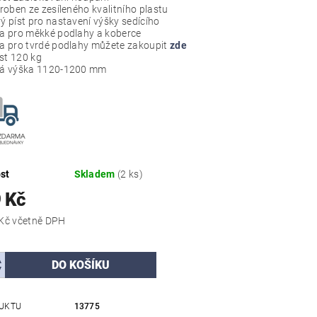
yroben ze zesíleného kvalitního plastu
ý píst pro nastavení výšky sedícího
a pro měkké podlahy a koberce
a pro tvrdé podlahy můžete zakoupit
zde
t 120 kg
vá výška 1120-1200 mm
st
Skladem
(2 ks)
 Kč
3 991,79 Kč včetně DPH
UKTU
13775