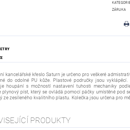
KATEGORI
ZÁRUKA
ETRY
ZE
ní kancelářské křeslo Saturn je určeno pro veškeré admistrati
né do odolné PU kůže. Plastové područky jsou vyklápěcí.
e houpání s možností nastavení tuhosti mechaniky podle
je plynový píst, který se ovládá pomocí páčky umístěné pod 
ý ze zesíleného kvalitního plastu. Kolečka jsou určena pro m
VISEJÍCÍ PRODUKTY