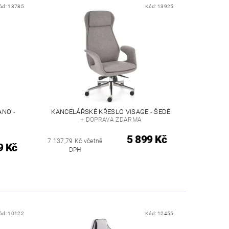
ód:
13785
Kód:
13925
NO -
KANCELÁŘSKÉ KŘESLO VISAGE - ŠEDÉ
+ DOPRAVA ZDARMA
5 899 Kč
7 137,79 Kč včetně
9 Kč
DPH
ód:
10122
Kód:
12455