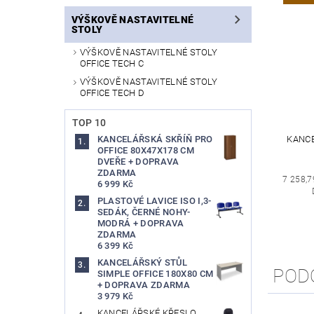
VÝŠKOVĚ NASTAVITELNÉ
STOLY
VÝŠKOVĚ NASTAVITELNÉ STOLY
OFFICE TECH C
VÝŠKOVĚ NASTAVITELNÉ STOLY
OFFICE TECH D
TOP 10
KANCE
KANCELÁŘSKÁ SKŘÍŇ PRO
OFFICE 80X47X178 CM
DVEŘE + DOPRAVA
ZDARMA
7 258,7
6 999 Kč
PLASTOVÉ LAVICE ISO I,3-
SEDÁK, ČERNÉ NOHY-
MODRÁ + DOPRAVA
ZDARMA
6 399 Kč
KANCELÁŘSKÝ STŮL
POD
SIMPLE OFFICE 180X80 CM
+ DOPRAVA ZDARMA
3 979 Kč
KANCELÁŘSKÉ KŘESLO