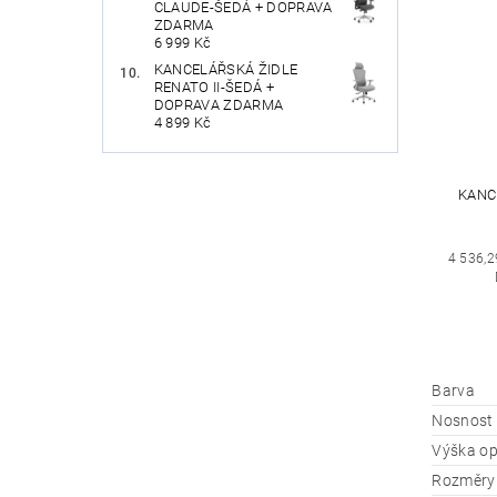
CLAUDE-ŠEDÁ + DOPRAVA
ZDARMA
6 999 Kč
KANCELÁŘSKÁ ŽIDLE
RENATO II-ŠEDÁ +
DOPRAVA ZDARMA
4 899 Kč
KANC
4 536,2
Barva
Nosnost
Výška o
Rozměry