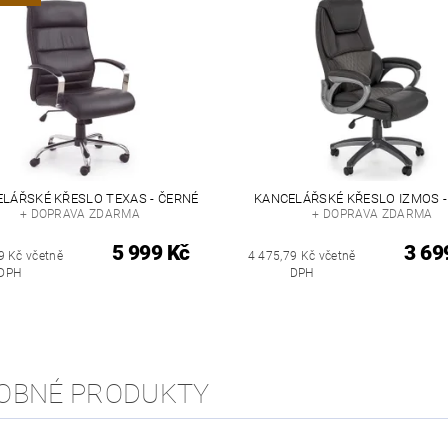
LÁŘSKÉ KŘESLO TEXAS - ČERNÉ
KANCELÁŘSKÉ KŘESLO IZMOS -
+ DOPRAVA ZDARMA
+ DOPRAVA ZDARMA
5 999 Kč
3 69
9 Kč včetně
4 475,79 Kč včetně
DPH
DPH
OBNÉ PRODUKTY