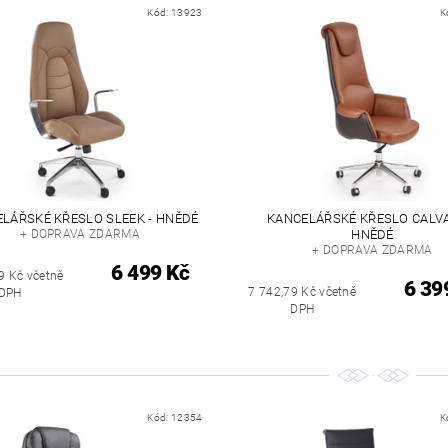
Kód:
13923
K
LÁŘSKÉ KŘESLO SLEEK - HNĚDÉ
KANCELÁŘSKÉ KŘESLO CALVA
+ DOPRAVA ZDARMA
HNĚDÉ
+ DOPRAVA ZDARMA
6 499 Kč
9 Kč včetně
6 39
7 742,79 Kč včetně
DPH
DPH
Kód:
12354
K