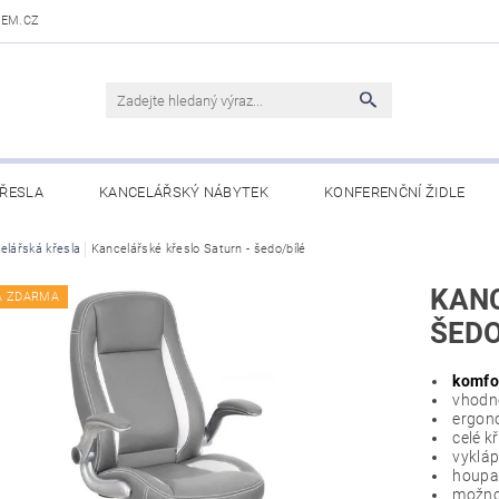
DEM.CZ
ŘESLA
KANCELÁŘSKÝ NÁBYTEK
KONFERENČNÍ ŽIDLE
 STOLY
elářská křesla
Kancelářské křeslo Saturn - šedo/bílé
OBCHODNÍ PODMÍNKY
KONTAKTY
KANC
A ZDARMA
ŠEDO
komfor
vhodné
ergono
celé k
vykláp
houpa
možnos