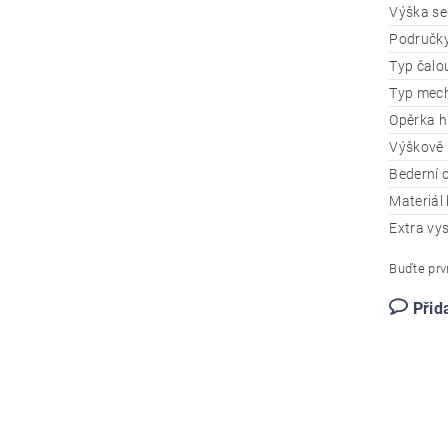
Výška se
Područk
Typ čalo
Typ mec
Opěrka h
Výškově 
Bederní 
Materiál 
Extra vy
Buďte prvn
Přid