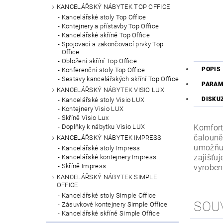
KANCELÁŘSKÝ NÁBYTEK TOP OFFICE
Kancelářské stoly Top Office
Kontejnery a přístavby Top Office
Kancelářské skříně Top Office
Spojovací a zakončovací prvky Top
Office
Obložení skříní Top Office
POPIS
Konferenční stoly Top Office
Sestavy kancelářských skříní Top Office
PARAM
KANCELÁŘSKÝ NÁBYTEK VISIO LUX
DISKU
Kancelářské stoly Visio LUX
Kontejnery Visio LUX
Skříně Visio Lux
Komfort
Doplňky k nábytku Visio LUX
čalouně
KANCELÁŘSKÝ NÁBYTEK IMPRESS
umožňuj
Kancelářské stoly Impress
zajišťu
Kancelářské kontejnery Impress
Skříně Impress
vyroben
KANCELÁŘSKÝ NÁBYTEK SIMPLE
OFFICE
Kancelářské stoly Simple Office
SOU
Zásuvkové kontejnery Simple Office
Kancelářské skříně Simple Office