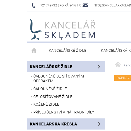
721749732 (PO-PÁ 9-16 HOD)
INFO@KANCELAR-SKLA
KANCELÁŘSKÉ ŽIDLE
KANCELÁŘSKÁ K
LAVICE DO ČEKÁREN
VÝŠKOVĚ NASTAVITELNÉ
Kanc
KANCELÁŘSKÉ ŽIDLE
ČALOUNĚNÉ SE SÍŤOVANÝM
DOPRAV
OPĚRÁKEM
ČALOUNĚNÉ ŽIDLE
CELOSÍŤOVANÉ ŽIDLE
KOŽENÉ ŽIDLE
PŘÍSLUŠENSTVÍ A NÁHRADNÍ DÍLY
KANCELÁŘSKÁ KŘESLA