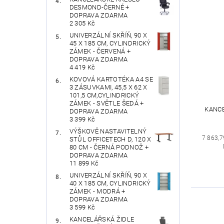
DESMOND-ČERNÉ +
DOPRAVA ZDARMA
2 305 Kč
UNIVERZÁLNÍ SKŘÍŇ, 90 X
45 X 185 CM, CYLINDRICKÝ
ZÁMEK - ČERVENÁ +
DOPRAVA ZDARMA
4 419 Kč
KOVOVÁ KARTOTÉKA A4 SE
3 ZÁSUVKAMI, 45,5 X 62 X
101,5 CM,CYLINDRICKÝ
ZÁMEK - SVĚTLE ŠEDÁ +
KANCE
DOPRAVA ZDARMA
3 399 Kč
VÝŠKOVĚ NASTAVITELNÝ
7 863,7
STŮL OFFICETECH D, 120 X
80 CM - ČERNÁ PODNOŽ +
DOPRAVA ZDARMA
11 899 Kč
UNIVERZÁLNÍ SKŘÍŇ, 90 X
40 X 185 CM, CYLINDRICKÝ
ZÁMEK - MODRÁ +
DOPRAVA ZDARMA
3 599 Kč
KANCELÁŘSKÁ ŽIDLE