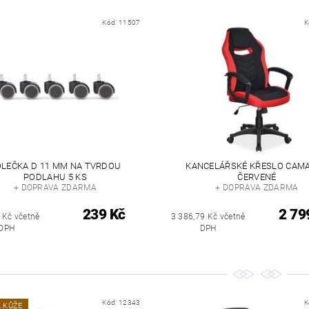
Kód:
11507
K
LEČKA D 11 MM NA TVRDOU
KANCELÁŘSKÉ KŘESLO CAMA
PODLAHU 5 KS
ČERVENÉ
+ DOPRAVA ZDARMA
+ DOPRAVA ZDARMA
239 Kč
2 79
 Kč včetně
3 386,79 Kč včetně
DPH
DPH
Kód:
12343
K
 KŮŽE