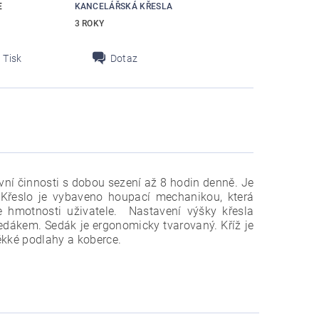
E
KANCELÁŘSKÁ KŘESLA
3 ROKY
Tisk
Dotaz
vní činnosti s dobou sezení až 8 hodin denně. Je
 Křeslo je vybaveno houpací mechanikou, která
 hmotnosti uživatele. Nastavení výšky křesla
sedákem. Sedák je ergonomicky tvarovaný. Kříž je
ěkké podlahy a koberce.