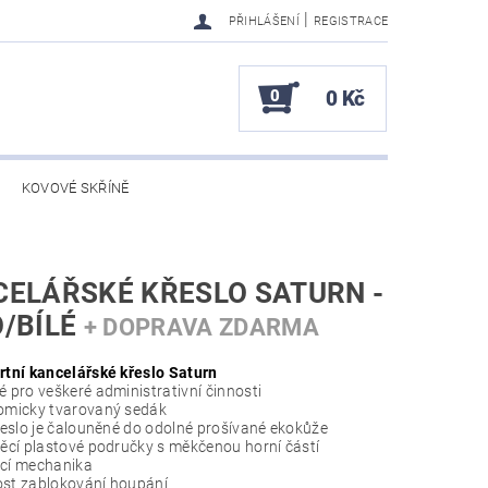
|
PŘIHLÁŠENÍ
REGISTRACE
0
0 Kč
KOVOVÉ SKŘÍNĚ
ELÁŘSKÉ KŘESLO SATURN -
/BÍLÉ
+ DOPRAVA ZDARMA
tní kancelářské křeslo Saturn
 pro veškeré administrativní činnosti
micky tvarovaný sedák
řeslo je čalouněné do odolné prošívané ekokůže
ěcí plastové područky s měkčenou horní částí
cí mechanika
t zablokování houpání