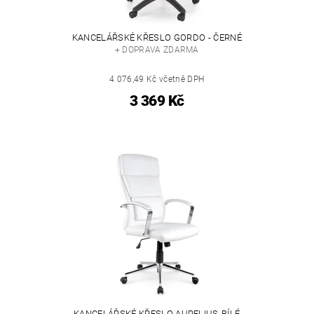
KANCELÁŘSKÉ KŘESLO GORDO - ČERNÉ
+ DOPRAVA ZDARMA
4 076,49 Kč včetně DPH
3 369 Kč
KANCELÁŘSKÉ KŘESLO AURELIUS-BÍLÉ