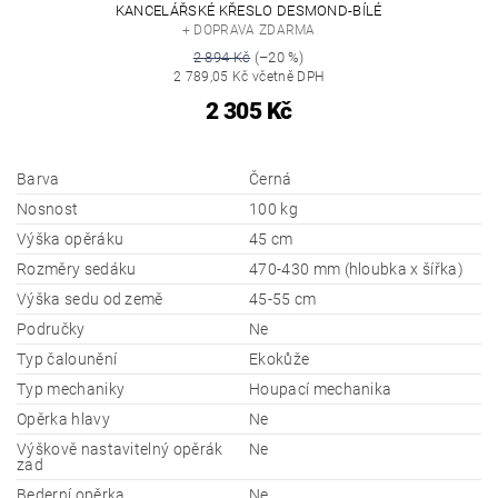
KANCELÁŘSKÉ KŘESLO DESMOND-BÍLÉ
+ DOPRAVA ZDARMA
2 894 Kč
(–20 %)
2 789,05 Kč včetně DPH
2 305 Kč
Barva
Černá
Nosnost
100 kg
Výška opěráku
45 cm
Rozměry sedáku
470-430 mm (hloubka x šířka)
Výška sedu od země
45-55 cm
Područky
Ne
Typ čalounění
Ekokůže
Typ mechaniky
Houpací mechanika
Opěrka hlavy
Ne
Výškově nastavitelný opěrák
Ne
zad
Bederní opěrka
Ne