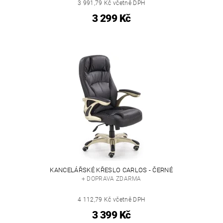
3 991,79 Kč včetně DPH
3 299 Kč
KANCELÁŘSKÉ KŘESLO CARLOS - ČERNÉ
+ DOPRAVA ZDARMA
4 112,79 Kč včetně DPH
3 399 Kč