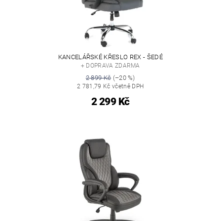
KANCELÁŘSKÉ KŘESLO REX - ŠEDÉ
+ DOPRAVA ZDARMA
2 899 Kč
(–20 %)
2 781,79 Kč včetně DPH
2 299 Kč