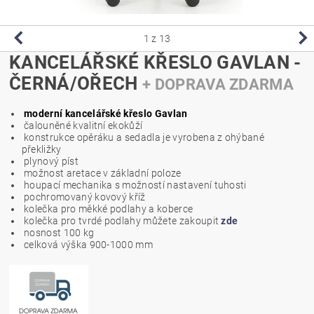
1
z 13
KANCELÁŘSKÉ KŘESLO GAVLAN -
ČERNÁ/OŘECH
+ DOPRAVA ZDARMA
moderní kancelářské křeslo Gavlan
čalouněné kvalitní ekokůží
konstrukce opěráku a sedadla je vyrobena z ohýbané
překližky
plynový píst
možnost aretace v základní poloze
houpací mechanika s možností nastavení tuhosti
pochromovaný kovový kříž
kolečka pro měkké podlahy a koberce
kolečka pro tvrdé podlahy můžete zakoupit
zde
nosnost 100 kg
celková výška 900-1000 mm