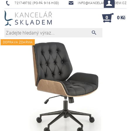
721749732 (PO-PÁ 9-16 HOD)
INFO@KANCELAR-SKLADEM.CZ
0
0 Kč
DOPRAVA ZDARMA