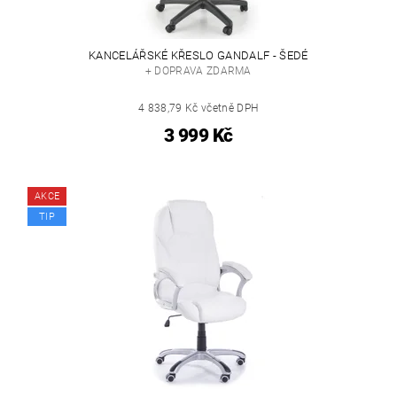
KANCELÁŘSKÉ KŘESLO GANDALF - ŠEDÉ
+ DOPRAVA ZDARMA
4 838,79 Kč včetně DPH
3 999 Kč
AKCE
TIP